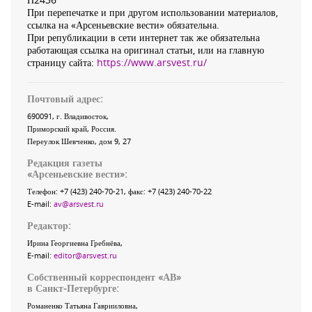
При перепечатке и при другом использовании материалов,
ссылка на «Арсеньевские вести» обязательна.
При републикации в сети интернет так же обязательна
работающая ссылка на оригинал статьи, или на главную
страницу сайта:
https://www.arsvest.ru/
Почтовый адрес:
690091
, г.
Владивосток
,
Приморский край
,
Россия
.
Переулок Шевченко
, дом 9, 27
Редакция газеты
«
Арсеньевские вести
»:
Телефон:
+7 (423) 240-70-21
, факс:
+7 (423) 240-70-22
E-mail:
av@arsvest.ru
Редактор:
Ирина Георгиевна Гребнёва,
E-mail:
editor@arsvest.ru
Собственный корреспондент «АВ»
в Санкт-Петербурге:
Романенко Татьяна Гаврииловна,