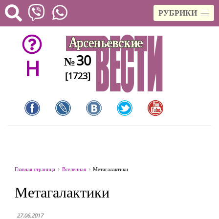
РУБРИКИ
30
№
H
[1723]
Главная страница
Вселенная
Метагалактики
Метагалактики
27.06.2017