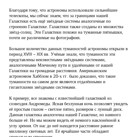
Благодаря тому, что астрономы использовали сильнейшие
телескопы, мы сейчас знаем, что за границами нашей
Галактики есть ещё звёздные системы аналогичные по
строению Галактике. Галактики также созданы из множества
звёзд-солнц. Эти Галактики похожи на туманные пятнышки,
почти не различимые на фотографиях.
Большое количество данных туманностей астрономы открыли в
период XVIII – XIX вв. Учёные знали, что туманности эти
представлены неизвестными звёздными системами,
аналогичными Млечному пути и удалёнными от нашей
Галактики на громадные расстояния. Американским
астрономом Хабблом в 20-х гг. было доказано, что такие
туманности на самом деле являются отдалёнными и
гигантскими звёздными системами.
К примеру, все знакомы с известнейшей галактикой из
созвездия Андромеды. Ясная безлунная ночь позволяет увидеть
её простым глазом – светлое пятно, размером с лунный диск.
Данная галактика аналогична нашей Галактике, но намного
больше её. Но мы можем видеть её немного наклонённой к
углу зрения. От нас до неё находится расстояние равное
миллиону световых лет. Её ярчайшие части обладают
спиральным строением.