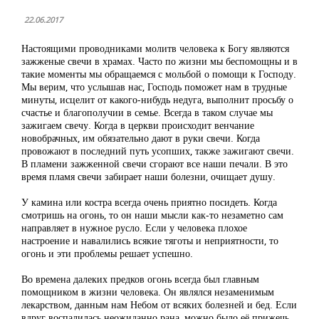
22.06.2017
Настоящими проводниками молитв человека к Богу являются
зажженые свечи в храмах. Часто по жизни мы беспомощны и в
такие моменты мы обращаемся с мольбой о помощи к Господу.
Мы верим, что услышав нас, Господь поможет нам в трудные
минуты, исцелит от какого-нибудь недуга, выполнит просьбу о
счастье и благополучии в семье. Всегда в таком случае мы
зажигаем свечу. Когда в церкви происходит венчание
новобрачных, им обязательно дают в руки свечи. Когда
провожают в последний путь усопших, также зажигают свечи.
В пламени зажженной свечи сгорают все наши печали. В это
время пламя свечи забирает наши болезни, очищает душу.
У камина или костра всегда очень приятно посидеть. Когда
смотришь на огонь, то он наши мысли как-то незаметно сам
направляет в нужное русло. Если у человека плохое
настроение и навалились всякие тяготы и неприятности, то
огонь и эти проблемы решает успешно.
Во времена далеких предков огонь всегда был главным
помощником в жизни человека. Он являлся незаменимым
лекарством, данным нам Небом от всяких болезней и бед. Если
вдруг воспалилась неожиданно рана, можно было её прижечь,