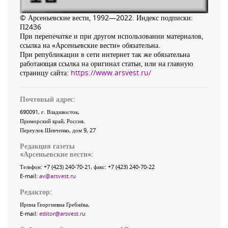
© Арсеньевские вести, 1992—2022. Индекс подписки:
П2436
При перепечатке и при другом использовании материалов,
ссылка на «Арсеньевские вести» обязательна.
При републикации в сети интернет так же обязательна
работающая ссылка на оригинал статьи, или на главную
страницу сайта:
https://www.arsvest.ru/
Почтовый адрес:
690091
, г.
Владивосток
,
Приморский край
,
Россия
.
Переулок Шевченко
, дом 9, 27
Редакция газеты
«
Арсеньевские вести
»:
Телефон:
+7 (423) 240-70-21
, факс:
+7 (423) 240-70-22
E-mail:
av@arsvest.ru
Редактор:
Ирина Георгиевна Гребнёва,
E-mail:
editor@arsvest.ru