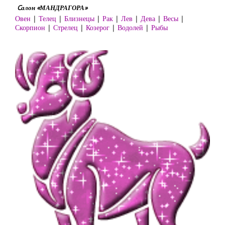
Cалон «МАНДРАГОРА»
Овен
|
Телец
|
Близнецы
|
Рак
|
Лев
|
Дева
|
Весы
|
Скорпион
|
Стрелец
|
Козерог
|
Водолей
|
Рыбы