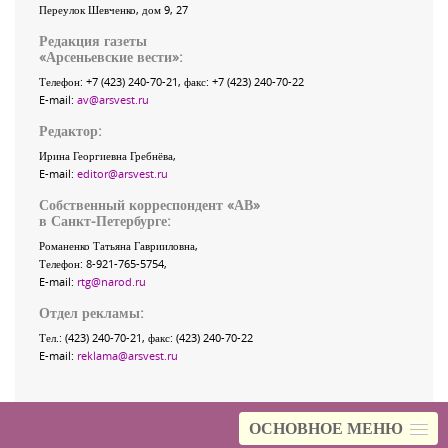
Переулок Шевченко
, дом 9, 27
Редакция газеты
«
Арсеньевские вести
»:
Телефон:
+7 (423) 240-70-21
, факс:
+7 (423) 240-70-22
E-mail:
av@arsvest.ru
Редактор:
Ирина Георгиевна Гребнёва,
E-mail:
editor@arsvest.ru
Собственный корреспондент «АВ»
в Санкт-Петербурге:
Романенко Татьяна Гаврииловна,
Телефон: 8-921-765-5754,
E-mail:
rtg@narod.ru
Отдел рекламы:
Тел.: (423) 240-70-21, факс: (423) 240-70-22
E-mail:
reklama@arsvest.ru
ОСНОВНОЕ МЕНЮ