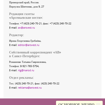
Приморский край
,
Россия
.
Переулок Шевченко
, дом 9, 27
Редакция газеты
«
Арсеньевские вести
»:
Телефон:
+7 (423) 240-70-21
, факс:
+7 (423) 240-70-22
E-mail:
av@arsvest.ru
Редактор:
Ирина Георгиевна Гребнёва,
E-mail:
editor@arsvest.ru
Собственный корреспондент «АВ»
в Санкт-Петербурге:
Романенко Татьяна Гаврииловна,
Телефон: 8-921-765-5754,
E-mail:
rtg@narod.ru
Отдел рекламы:
Тел.: (423) 240-70-21, факс: (423) 240-70-22
E-mail:
reklama@arsvest.ru
ОСНОВНОЕ МЕНЮ