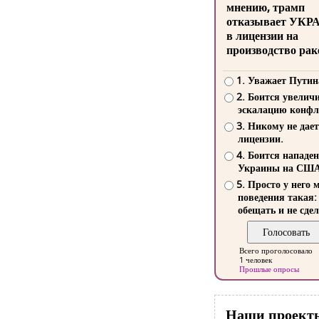
мнению, трамп
отказывает УКР
в лицензии на
производство рак
1. Уважает Путин
2. Боится увелич
эскалацию конфл
3. Никому не дает
лицензии.
4. Боится нападе
Украины на СШ
5. Просто у него 
поведения такая:
обещать и не сдел
Всего проголосовало
1 человек
Прошлые опросы
Наши проект