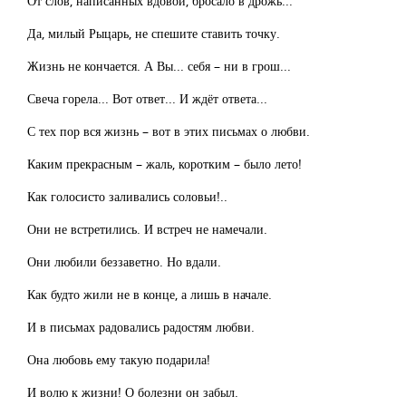
От слов, написанных вдовой, бросало в дрожь...
Да, милый Рыцарь, не спешите ставить точку.
Жизнь не кончается. А Вы... себя – ни в грош...
Свеча горела... Вот ответ... И ждёт ответа...
С тех пор вся жизнь – вот в этих письмах о любви.
Каким прекрасным – жаль, коротким – было лето!
Как голосисто заливались соловьи!..
Они не встретились. И встреч не намечали.
Они любили беззаветно. Но вдали.
Как будто жили не в конце, а лишь в начале.
И в письмах радовались радостям любви.
Она любовь ему такую подарила!
И волю к жизни! О болезни он забыл.