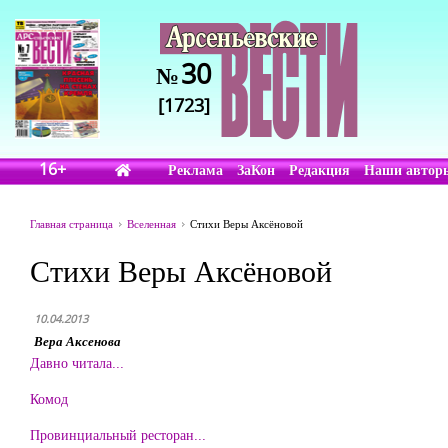
30
№
[1723]
16+
Реклама
ЗаКон
Редакция
Наши автор
Главная страница
Вселенная
Стихи Веры Аксёновой
Стихи Веры Аксёновой
10.04.2013
Вера Аксенова
Давно читала...
Комод
Провинциальный ресторан...