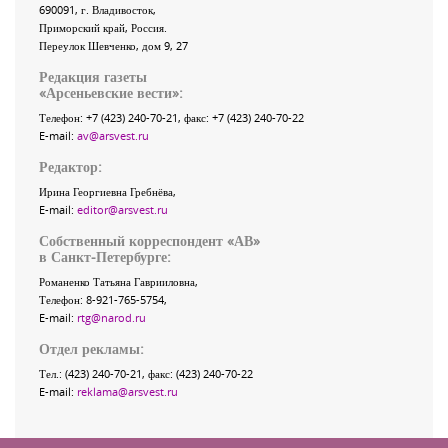
690091
, г.
Владивосток
,
Приморский край
,
Россия
.
Переулок Шевченко
, дом 9, 27
Редакция газеты
«
Арсеньевские вести
»:
Телефон:
+7 (423) 240-70-21
, факс:
+7 (423) 240-70-22
E-mail:
av@arsvest.ru
Редактор:
Ирина Георгиевна Гребнёва,
E-mail:
editor@arsvest.ru
Собственный корреспондент «АВ»
в Санкт-Петербурге:
Романенко Татьяна Гаврииловна,
Телефон: 8-921-765-5754,
E-mail:
rtg@narod.ru
Отдел рекламы:
Тел.: (423) 240-70-21, факс: (423) 240-70-22
E-mail:
reklama@arsvest.ru