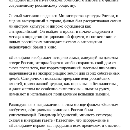
современному российскому обществу.
Снятый частично на деньги Министерства культуры России, и
еще не выпущенный в стране, фильм был раскритикован самим
министром культуры и широко осуждается как
антироссийский. Он выйдет в прокат в начале следующего
месяца в «продезинфицированной форме», в соответствии с
новым российским законодательством о запрещении
нецензурной брани в кино.
«Левиафан» изображает историю семьи, живущей на далеком
севере России, которая борется, чтобы сохранить свой дом от
сноса после того, как коррумпированный местный чиновник
нацеливается на экспроприацию земли для своих собственных
целей. Сатирически показаны представители российских
властей, православной церкви, как порочные и безжалостные,
и даже жертвы не особенно симпатичны – пьют за рулем,
изменяют и испытывают припадочные вспышки эмоций.
Равнодушная к награждению в этом месяце фильма «Золотым
глобусом», официальная реакция в России была
уничтожающей. Владимир Мединский, министр культуры,
сказал в интервью газете «Известия», что изображение в
«Левиафане» церкви «за пределами всех пределов», и отметил,