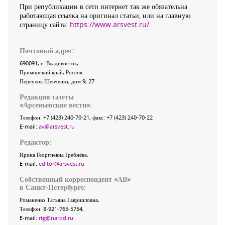
При републикации в сети интернет так же обязательна
работающая ссылка на оригинал статьи, или на главную
страницу сайта:
https://www.arsvest.ru/
Почтовый адрес:
690091
, г.
Владивосток
,
Приморский край
,
Россия
.
Переулок Шевченко
, дом 9, 27
Редакция газеты
«
Арсеньевские вести
»:
Телефон:
+7 (423) 240-70-21
, факс:
+7 (423) 240-70-22
E-mail:
av@arsvest.ru
Редактор:
Ирина Георгиевна Гребнёва,
E-mail:
editor@arsvest.ru
Собственный корреспондент «АВ»
в Санкт-Петербурге:
Романенко Татьяна Гаврииловна,
Телефон: 8-921-765-5754,
E-mail:
rtg@narod.ru