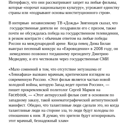
Интерфаксу, что они рассматривают запрет на любые фильмы,
которые «порочат национальную культуру», угрожают единству
страны или «подрывают основы конституционного строя».
В интервью независимому ТВ «Дождь» Звягинцев сказал, что
государственные деятели не поздравили его с призом, также
почти не обсуждалась победа на государственном телевидении,
в резком контрасте с обычным ответом на любые победы
России на международной арене. Когда певец Дима Билан
выиграл песенный конкурс на «Евровидении» в 2008 году, он
немедленно позвонил тогдашнему президенту Дмитрию
Медведеву, и его чествовали через государственные СМИ
«Мало сомнений в том, что отсутствие энтузиазма от
«Левиафана» вызвано мрачным, критическим взглядом на
современную Россию. «Этот фильм является частью новой
холодной войны, которую Запад ведет против России», —
пишет прокремлевской политолог Сергей Марков на
Facebook, — «Этот антирусский фильм снят в основном по
западному заказу, такой кинематографический антипутинский
манифест. Обидно, что талантливые люди сделали это, но когда
талантливые люди на стороне зла, то люди будут холодны по
отношению к ним. Я думаю, что зрители будут игнорировать
этот мрачный, безнадежный хлам»