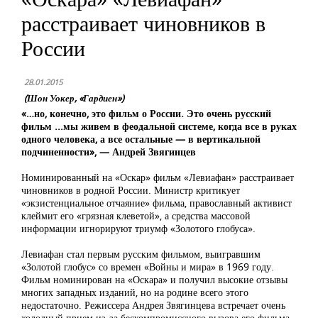
расстраивает чиновников в
России
28.01.2015
(Шон Уокер, «Гардиен»)
«…но, конечно, это фильм о России. Это очень русский
фильм ...мы живем в феодальной системе, когда все в руках
одного человека, а все остальные — в вертикальной
подчиненности», — Андрей Звягинцев
Номинированный на «Оскар» фильм «Левиафан» расстраивает
чиновников в родной России. Министр критикует
«экзистенциальное отчаяние» фильма, православный активист
клеймит его «грязная клеветой», а средства массовой
информации игнорируют триумф «Золотого глобуса».
Левиафан стал первым русским фильмом, выигравшим
«Золотой глобус» со времен «Войны и мира» в 1969 году.
Фильм номинирован на «Оскара» и получил высокие отзывы
многих западных изданий, но на родине всего этого
недостаточно. Режиссера Андрея Звягинцева встречает очень
холодный прием из-за бескомпромиссного вызова его фильма