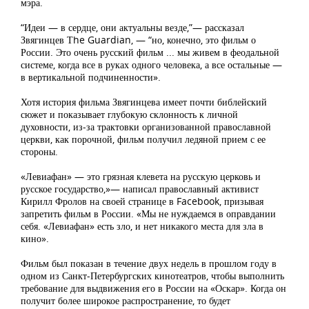
мэра.
“Идеи — в сердце, они актуальны везде,”— рассказал
Звягинцев Тhe Guardian, — “но, конечно, это фильм о
России. Это очень русский фильм ... мы живем в феодальной
системе, когда все в руках одного человека, а все остальные —
в вертикальной подчиненности».
Хотя история фильма Звягинцева имеет почти библейский
сюжет и показывает глубокую склонность к личной
духовности, из-за трактовки организованной православной
церкви, как порочной, фильм получил ледяной прием с ее
стороны.
«Левиафан» — это грязная клевета на русскую церковь и
русское государство,»— написал православный активист
Кирилл Фролов на своей странице в Facebook, призывая
запретить фильм в России. «Мы не нуждаемся в оправдании
себя. «Левиафан» есть зло, и нет никакого места для зла в
кино».
Фильм был показан в течение двух недель в прошлом году в
одном из Санкт-Петербургских кинотеатров, чтобы выполнить
требование для выдвижения его в России на «Оскар». Когда он
получит более широкое распространение, то будет