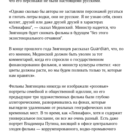
что его персонажи не были настоящими русскими.
«Однако сколько бы авторы не заставляли персонажей ругаться
и глотать литры водки, они не русские. Я не узнаю себя, своих
коллег, друзей или даже друзей друзей в характерах
«Левиафана”, — сказал Мединский. Министр надеется, что
Звягинцев будет снимать фильмы в будущем “без этого
экзистенциального отчаяния”.
В конце прошлого года Звягинцев рассказал Guardian, что, по
его мнению, Мединский должен быть уволен за тот
комментарий, когда его спросили о государственном
финансировании фильмов, и министр культуры ответил: «все
цветы должны расти, но мы будем поливать только те, которые
нам нравятся».
Фильмы Звягинцева никогда не изображали «розовые»
портреты семейной и общественной идиллии, но его
предыдущие три художественных фильма были глубоко
аллегорическими, разворачивались на фонах, которые
выглядели удаленными от реальных географических или
временных мест. В то время, как «Левиафан», хотя и содержит
универсальное послание, он все же очень разный. Есть даже
портрет Владимира Путина, висящий в офисе центрального
злодея фильма — коррумпированного, водко-промывочнго