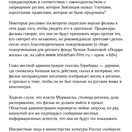
отредактирован в соответствии с законодательством о
запрещении ругани, которое Звягинцев назвал “глупыми,
идиотскими правилами, которые не были продуманы”.
Некоторые россияне посмотрели пиратские версии фильма в
сети ради того, чтобы увидеть его в оригинале. Продюсеры
фильма говорят, что они не будут принимать меры против тех,
кто смотрит его незаконно, но рекомендовали зрителям сделать
после этого благотворительное пожертвование (о сборе
пожертвования для детского фонда Чулпан Хаматовой «Подари
жизнь» см. на сайте www.leviathan-film.ru.– прим. «АВ»).
Глава местной администрации поселка Териберка — деревни,
где снималась большая часть действия, сказал в интервью, что
фильм несправедливо негативно изображает жизнь в регионе,
и призвал к тому, чтобы он не был показан на русском языке в
кинотеатрах.
Ходили слухи, что власти Мурманска, столицы региона, дали
распоряжение, что фильм не должен выйти в прокат.
Областная администрация опровергла любые запросы, но ряд
киносетей все же подтвердил сообщения местных
информационных агентств, что они не будут это показывать
Неизвестные лица в министерстве культуры России сообщили