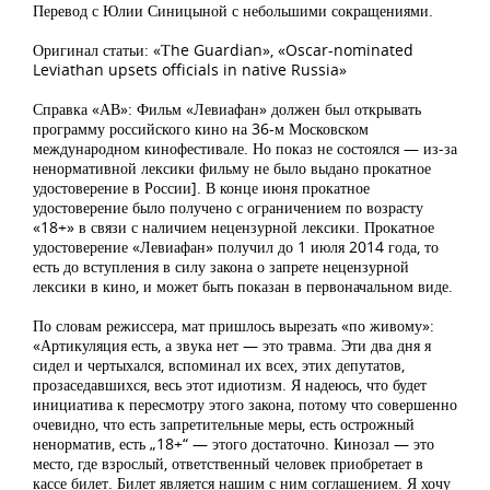
Перевод с Юлии Синицыной с небольшими сокращениями.
Оригинал статьи: «Тhe Guardian», «Oscar-nominated
Leviathan upsets officials in native Russia»
Справка «АВ»: Фильм «Левиафан» должен был открывать
программу российского кино на 36-м Московском
международном кинофестивале. Но показ не состоялся — из-за
ненормативной лексики фильму не было выдано прокатное
удостоверение в России]. В конце июня прокатное
удостоверение было получено с ограничением по возрасту
«18+» в связи с наличием нецензурной лексики. Прокатное
удостоверение «Левиафан» получил до 1 июля 2014 года, то
есть до вступления в силу закона о запрете нецензурной
лексики в кино, и может быть показан в первоначальном виде.
По словам режиссера, мат пришлось вырезать «по живому»:
«Артикуляция есть, а звука нет — это травма. Эти два дня я
сидел и чертыхался, вспоминал их всех, этих депутатов,
прозаседавшихся, весь этот идиотизм. Я надеюсь, что будет
инициатива к пересмотру этого закона, потому что совершенно
очевидно, что есть запретительные меры, есть острожный
ненорматив, есть „18+“ — этого достаточно. Кинозал — это
место, где взрослый, ответственный человек приобретает в
кассе билет. Билет является нашим с ним соглашением. Я хочу