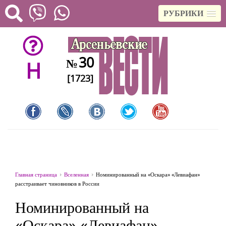
РУБРИКИ
30
№
H
[1723]
Главная страница
Вселенная
Номинированный на «Оскара» «Левиафан»
расстраивает чиновников в России
Номинированный на
«Оскара» «Левиафан»