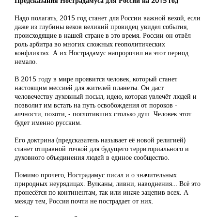
Предсказания Нострадамуса для России на 2015 год
Надо полагать, 2015 год станет для России важной вехой, если
даже из глубины веков великий провидец увидел события,
происходящие в нашей стране в это время. России он отвёл
роль арбитра во многих сложных геополитических
конфликтах. А их Нострадамус напророчил на этот период
немало.
В 2015 году в мире проявится человек, который станет
настоящим мессией для жителей планеты. Он даст
человечеству духовный посыл, идею, которая увлечёт людей и
позволит им встать на путь освобождения от пороков -
алчности, похоти, - поглотивших столько душ. Человек этот
будет именно русским.
Его доктрина (предсказатель называет её новой религией)
станет отправной точкой для будущего территориального и
духовного объединения людей в единое сообщество.
Помимо прочего, Нострадамус писал и о значительных
природных неурядицах. Вулканы, ливни, наводнения… Всё это
пронесётся по континентам, так или иначе зацепив всех. А
между тем, Россия почти не пострадает от них.