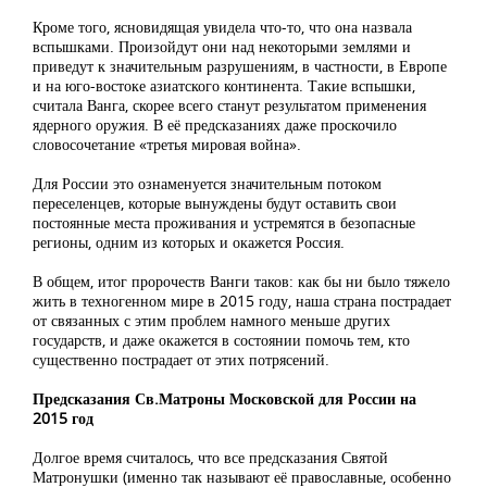
Кроме того, ясновидящая увидела что-то, что она назвала
вспышками. Произойдут они над некоторыми землями и
приведут к значительным разрушениям, в частности, в Европе
и на юго-востоке азиатского континента. Такие вспышки,
считала Ванга, скорее всего станут результатом применения
ядерного оружия. В её предсказаниях даже проскочило
словосочетание «третья мировая война».
Для России это ознаменуется значительным потоком
переселенцев, которые вынуждены будут оставить свои
постоянные места проживания и устремятся в безопасные
регионы, одним из которых и окажется Россия.
В общем, итог пророчеств Ванги таков: как бы ни было тяжело
жить в техногенном мире в 2015 году, наша страна пострадает
от связанных с этим проблем намного меньше других
государств, и даже окажется в состоянии помочь тем, кто
существенно пострадает от этих потрясений.
Предсказания Св.Матроны Московской для России на
2015 год
Долгое время считалось, что все предсказания Святой
Матронушки (именно так называют её православные, особенно