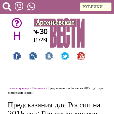
РУБРИКИ
30
№
H
[1723]
Главная страница
Вселенная
Предсказания для России на 2015 год: Грядет
ли мессия из России?
Предсказания для России на
2015 год: Грядет ли мессия