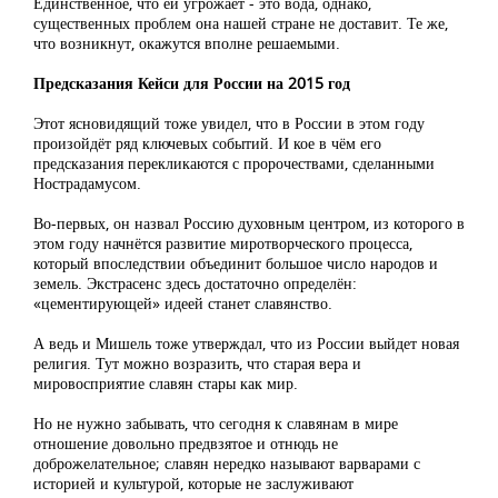
Единственное, что ей угрожает - это вода, однако,
существенных проблем она нашей стране не доставит. Те же,
что возникнут, окажутся вполне решаемыми.
Предсказания Кейси для России на 2015 год
Этот ясновидящий тоже увидел, что в России в этом году
произойдёт ряд ключевых событий. И кое в чём его
предсказания перекликаются с пророчествами, сделанными
Нострадамусом.
Во-первых, он назвал Россию духовным центром, из которого в
этом году начнётся развитие миротворческого процесса,
который впоследствии объединит большое число народов и
земель. Экстрасенс здесь достаточно определён:
«цементирующей» идеей станет славянство.
А ведь и Мишель тоже утверждал, что из России выйдет новая
религия. Тут можно возразить, что старая вера и
мировосприятие славян стары как мир.
Но не нужно забывать, что сегодня к славянам в мире
отношение довольно предвзятое и отнюдь не
доброжелательное; славян нередко называют варварами с
историей и культурой, которые не заслуживают