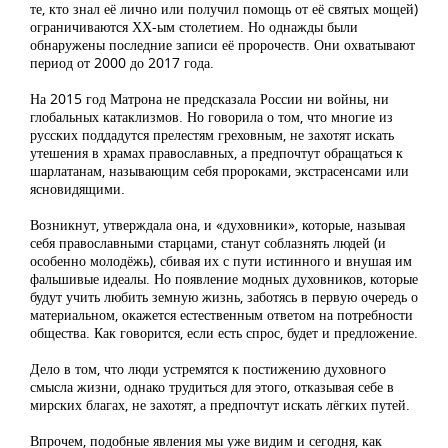
те, кто знал её лично или получил помощь от её святых мощей)
ограничиваются ХХ-ым столетием. Но однажды были
обнаружены последние записи её пророчеств. Они охватывают
период от 2000 до 2017 года.
На 2015 год Матрона не предсказала России ни войны, ни
глобальных катаклизмов. Но говорила о том, что многие из
русских поддадутся прелестям греховным, не захотят искать
утешения в храмах православных, а предпочтут обращаться к
шарлатанам, называющим себя пророками, экстрасенсами или
ясновидящими.
Возникнут, утверждала она, и «духовники», которые, называя
себя православными старцами, станут соблазнять людей (и
особенно молодёжь), сбивая их с пути истинного и внушая им
фальшивые идеалы. Но появление модных духовников, которые
будут учить любить земную жизнь, заботясь в первую очередь о
материальном, окажется естественным ответом на потребности
общества. Как говорится, если есть спрос, будет и предложение.
Дело в том, что люди устремятся к постижению духовного
смысла жизни, однако трудиться для этого, отказывая себе в
мирских благах, не захотят, а предпочтут искать лёгких путей.
Впрочем, подобные явления мы уже видим и сегодня, как