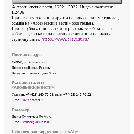
© Арсеньевские вести, 1992—2022. Индекс подписки:
П2436
При перепечатке и при другом использовании материалов,
ссылка на «Арсеньевские вести» обязательна.
При републикации в сети интернет так же обязательна
работающая ссылка на оригинал статьи, или на главную
страницу сайта:
https://www.arsvest.ru/
Почтовый адрес:
690091
, г.
Владивосток
,
Приморский край
,
Россия
.
Переулок Шевченко
, дом 9, 27
Редакция газеты
«
Арсеньевские вести
»:
Телефон:
+7 (423) 240-70-21
, факс:
+7 (423) 240-70-22
E-mail:
av@arsvest.ru
Редактор:
Ирина Георгиевна Гребнёва,
E-mail:
editor@arsvest.ru
Собственный корреспондент «АВ»