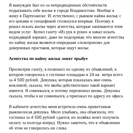
Я вынужден был из-за непредвиденных обстоятельств
подыскивать себе жилье в городе Владивостоке. Вообще я
живу в Партизанске. И, естественно, с рынком найма жилья, с
его ценами и спецификой столкнулся впервые. Поэтому я
решил искать жилье через агентства, которые занимаются этим
видом услуг. Купил газету «Из рук в руки» и начал искать
подходящий вариант, даже не подозревая, что многие агентства
по найму жилья являются очередным «лохотроном» для
доверчивых простаков, которые ищут жилье.
Агентства по найму жилья ловят «рыбу»
Просмотрев газету, я позвонил по одному из объявлений, в
котором говорилось о гостинке площадью в 24 кв. метра всего
за 4 500 рублей. Девушка, которая показалась мне очень
вежливой, сказала, что якобы действительно такой вариант
имеется. Я сомневался, и потому перезвонил вновь. Девушка
сказала, чтобы я не сомневался, а приезжал по адресу их офиса.
В кабинете агентства меня встретила очень приветливая
рыжеволосая девушка. Мило улыбаясь, она объяснила, что
гостинка за 4 500 рублей сдается, но хозяйка хочет получить
оплату за полгода вперед. Нужно заметить, что в объявлении
об этом не говорилось ни слова.