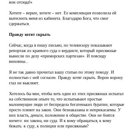
вон отсюда!»
Хотите – верьте, хотите – нет. Ее комплекция позволила ей
вытеснить меня из кабинета. Благодарю Бога, что смог
сдержаться.
Правду хотят скрыть
Сейчас, когда я пишу письмо, по телевизору показывают
репортаж из краевого суда о вердикте, который присяжные
вынесли по делу «приморских партизан». И повсюду
виновны…
Я не так давно прочитал вашу статью по этому поводу. И
полностью с ней согласен. Правду хотят скрыть. Ворон ворону
глаз не выклюет.
Хотелось бы мне, чтобы хоть один из этих присяжных испытал
на собственном опыте то, что испытывают простые
малоимущие люди от беспредела богатеньких буратин, которые
просто плюют на закон. Они безнаказаны и неприкасаемы. У
них власть, деньги, положение в обществе. Они не боятся
ничего: ни закона, ни суда. И к кому обращаться, к кому
бежать: к суду, к полиции или присяжным?