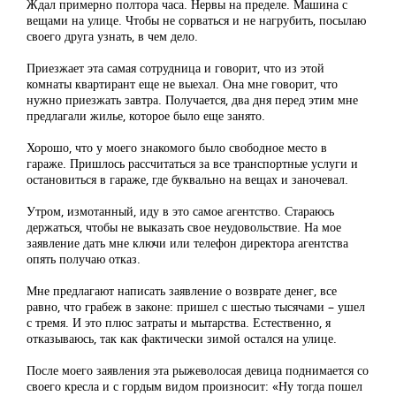
Ждал примерно полтора часа. Нервы на пределе. Машина с
вещами на улице. Чтобы не сорваться и не нагрубить, посылаю
своего друга узнать, в чем дело.
Приезжает эта самая сотрудница и говорит, что из этой
комнаты квартирант еще не выехал. Она мне говорит, что
нужно приезжать завтра. Получается, два дня перед этим мне
предлагали жилье, которое было еще занято.
Хорошо, что у моего знакомого было свободное место в
гараже. Пришлось рассчитаться за все транспортные услуги и
остановиться в гараже, где буквально на вещах и заночевал.
Утром, измотанный, иду в это самое агентство. Стараюсь
держаться, чтобы не выказать свое неудовольствие. На мое
заявление дать мне ключи или телефон директора агентства
опять получаю отказ.
Мне предлагают написать заявление о возврате денег, все
равно, что грабеж в законе: пришел с шестью тысячами – ушел
с тремя. И это плюс затраты и мытарства. Естественно, я
отказываюсь, так как фактически зимой остался на улице.
После моего заявления эта рыжеволосая девица поднимается со
своего кресла и с гордым видом произносит: «Ну тогда пошел