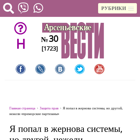
РУБРИКИ
30
№
H
[1723]
Главная страница
Защита прав
Я попал в жернова системы, но другой,
нежели «приморские партизаны»
Я попал в жернова системы,
но другой, нежели