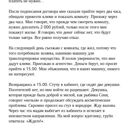
платить не нужно…
После подписания договора мне сказали прийти через два часа,
обещали привезти ключи и показать комнату. Прихожу через
два часа. Мне говорят, что прежде чем смотреть комнату,
нужно доплатить 2 000 рублей, только после этого мне
покажут жилье. Я говорю, что денег сейчас нет, что будут
только завтра. Все равно получаю отказ.
На следующий день съезжаю с комнаты, где жил, потому что
того потребовали хозяева, нанимаю машину для
транспортировки имущества. Я полон уверенности, что мне
дадут ключи. Приезжаю в агентство. Деньги берут, но просят
прийти в 15.00. Мои объяснения, что я нанял машину, никого
не интересуют.
Возвращаюсь в 15.00. Стучу в кабинет, где сидят две девушки.
Посетителей нет, но мне войти не разрешают. Девушка,
которая прежде была доброй и милой, как рыбачка Соня,
говорит «нельзя» и продолжает обсуждать косметические
проблемы. Скромно присел на стул в коридоре. Жду вызова.
Через час эта мадам выбегает из кабинета и исчезает в
неизвестном направлении. На мой вопрос вдогонку, грубо
ответила: «Ждите!».