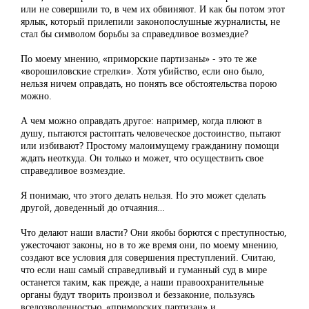
или не совершили то, в чем их обвиняют. И как бы потом этот
ярлык, который прилепили законопослушные журналисты, не
стал бы символом борьбы за справедливое возмездие?
По моему мнению, «приморские партизаны» - это те же
«ворошиловские стрелки». Хотя убийство, если оно было,
нельзя ничем оправдать, но понять все обстоятельства порою
можно.
А чем можно оправдать другое: например, когда плюют в
душу, пытаются растоптать человеческое достоинство, пытают
или избивают? Простому малоимущему гражданину помощи
ждать неоткуда. Он только и может, что осуществить свое
справедливое возмездие.
Я понимаю, что этого делать нельзя. Но это может сделать
другой, доведенный до отчаяния…
Что делают наши власти? Они якобы борются с преступностью,
ужесточают законы, но в то же время они, по моему мнению,
создают все условия для совершения преступлений. Считаю,
что если наш самый справедливый и гуманный суд в мире
останется таким, как прежде, а наши правоохранительные
органы будут творить произвол и беззаконие, пользуясь
вседозволенностью, «приморских партизан» и