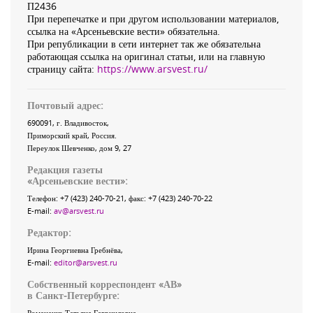
П2436
При перепечатке и при другом использовании материалов,
ссылка на «Арсеньевские вести» обязательна.
При републикации в сети интернет так же обязательна
работающая ссылка на оригинал статьи, или на главную
страницу сайта:
https://www.arsvest.ru/
Почтовый адрес:
690091
, г.
Владивосток
,
Приморский край
,
Россия
.
Переулок Шевченко
, дом 9, 27
Редакция газеты
«
Арсеньевские вести
»:
Телефон:
+7 (423) 240-70-21
, факс:
+7 (423) 240-70-22
E-mail:
av@arsvest.ru
Редактор:
Ирина Георгиевна Гребнёва,
E-mail:
editor@arsvest.ru
Собственный корреспондент «АВ»
в Санкт-Петербурге:
Романенко Татьяна Гаврииловна,