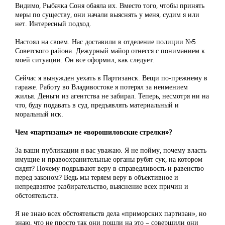
Видимо, Рыбачка Соня обаяла их. Вместо того, чтобы принять
меры по существу, они начали выяснять у меня, судим я или
нет. Интересный подход.
Настоял на своем. Нас доставили в отделение полиции №5
Советского района. Дежурный майор отнесся с пониманием к
моей ситуации. Он все оформил, как следует.
Сейчас я вынужден уехать в Партизанск. Вещи по-прежнему в
гараже. Работу во Владивостоке я потерял за неимением
жилья. Деньги из агентства не забирал. Теперь, несмотря ни на
что, буду подавать в суд, предъявлять материальный и
моральный иск.
Чем «партизаны» не «ворошиловские стрелки»?
За ваши публикации я вас уважаю. Я не пойму, почему власть
имущие и правоохранительные органы рубят сук, на котором
сидят? Почему подрывают веру в справедливость и равенство
перед законом? Ведь мы теряем веру в объективное и
непредвзятое разбирательство, выяснение всех причин и
обстоятельств.
Я не знаю всех обстоятельств дела «приморских партизан», но
знаю, что не просто так они пошли на это – совершили они