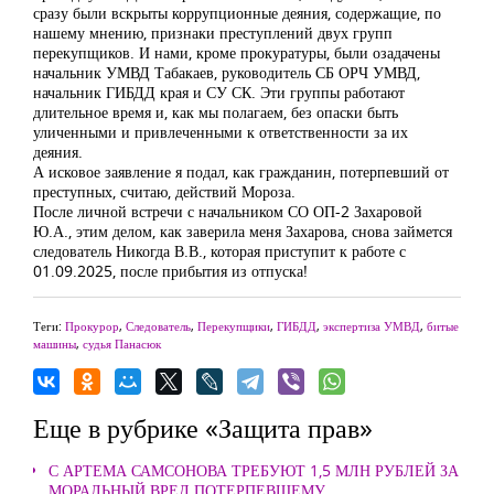
сразу были вскрыты коррупционные деяния, содержащие, по
нашему мнению, признаки преступлений двух групп
перекупщиков. И нами, кроме прокуратуры, были озадачены
начальник УМВД Табакаев, руководитель СБ ОРЧ УМВД,
начальник ГИБДД края и СУ СК. Эти группы работают
длительное время и, как мы полагаем, без опаски быть
уличенными и привлеченными к ответственности за их
деяния.
А исковое заявление я подал, как гражданин, потерпевший от
преступных, считаю, действий Мороза.
После личной встречи с начальником СО ОП-2 Захаровой
Ю.А., этим делом, как заверила меня Захарова, снова займется
следователь Никогда В.В., которая приступит к работе с
01.09.2025, после прибытия из отпуска!
Теги:
Прокурор
,
Следователь
,
Перекупщики
,
ГИБДД
,
экспертиза УМВД
,
битые
машины
,
судья Панасюк
Еще в рубрике «Защита прав»
С АРТЕМА САМСОНОВА ТРЕБУЮТ 1,5 МЛН РУБЛЕЙ ЗА
МОРАЛЬНЫЙ ВРЕД ПОТЕРПЕВШЕМУ