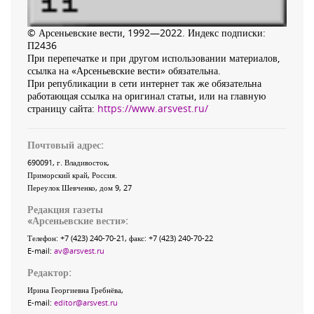
© Арсеньевские вести, 1992—2022. Индекс подписки:
П2436
При перепечатке и при другом использовании материалов,
ссылка на «Арсеньевские вести» обязательна.
При републикации в сети интернет так же обязательна
работающая ссылка на оригинал статьи, или на главную
страницу сайта:
https://www.arsvest.ru/
Почтовый адрес:
690091
, г.
Владивосток
,
Приморский край
,
Россия
.
Переулок Шевченко
, дом 9, 27
Редакция газеты
«
Арсеньевские вести
»:
Телефон:
+7 (423) 240-70-21
, факс:
+7 (423) 240-70-22
E-mail:
av@arsvest.ru
Редактор:
Ирина Георгиевна Гребнёва,
E-mail:
editor@arsvest.ru