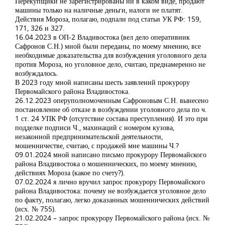
Перекупщики не зарегистрированы ни в каком виде, продают
машины только на наличные деньги, налоги не платят.
Действия Мороза, полагаю, подпали под статьи УК РФ: 159,
171, 326 и 327.
16.04.2023 в ОП-2 Владивостока (вел дело оперативник
Сафронов С.Н.) мной были переданы, по моему мнению, все
необходимые доказательства для возбуждения уголовного дела
против Мороза, но уголовное дело, считаю, преднамеренно не
возбуждалось.
В 2023 году мной написаны шесть заявлений прокурору
Первомайского района Владивостока.
26.12.2023 оперуполномоченным Сафроновым С.Н. вынесено
постановление об отказе в возбуждении уголовного дела по ч.
1 ст. 24 УПК РФ (отсутствие состава преступления). И это при
подделке подписи Ч., махинаций с номером кузова,
незаконной предпринимательской деятельности,
мошенничестве, считаю, с продажей мне машины Ч.?
09.01.2024 мной написано письмо прокурору Первомайского
района Владивостока о мошеннических, по моему мнению,
действиях Мороза (какое по счету?).
07.02.2024 я лично вручил запрос прокурору Первомайского
района Владивостока: почему не возбуждается уголовное дело
по факту, полагаю, легко доказанных мошеннических действий
(исх. № 755).
21.02.2024 – запрос прокурору Первомайского района (исх. №