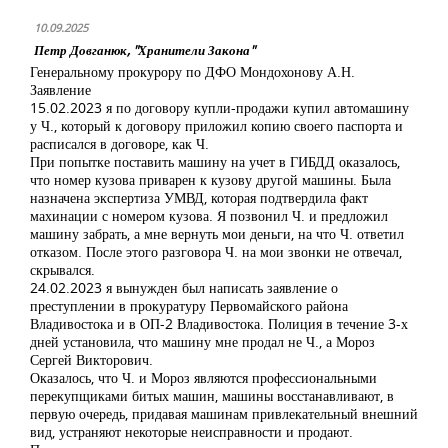
10.09.2025
Петр Довганюк, "Хранители Закона"
Генеральному прокурору по ДФО Мондохонову А.Н.
Заявление
15.02.2023 я по договору купли-продажи купил автомашину
у Ч., который к договору приложил копию своего паспорта и
расписался в договоре, как Ч.
При попытке поставить машину на учет в ГИБДД оказалось,
что номер кузова приварен к кузову другой машины. Была
назначена экспертиза УМВД, которая подтвердила факт
махинации с номером кузова. Я позвонил Ч. и предложил
машину забрать, а мне вернуть мои деньги, на что Ч. ответил
отказом. После этого разговора Ч. на мои звонки не отвечал,
скрывался.
24.02.2023 я вынужден был написать заявление о
преступлении в прокуратуру Первомайского района
Владивостока и в ОП-2 Владивостока. Полиция в течение 3-х
дней установила, что машину мне продал не Ч., а Мороз
Сергей Викторович.
Оказалось, что Ч. и Мороз являются профессиональными
перекупщиками битых машин, машины восстанавливают, в
первую очередь, придавая машинам привлекательный внешний
вид, устраняют некоторые неисправности и продают.