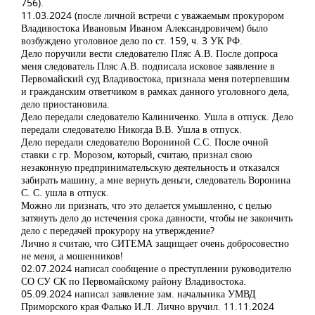
756).
11.03.2024 (после личной встречи с уважаемым прокурором
Владивостока Ивановым Иваном Александровичем) было
возбуждено уголовное дело по ст. 159, ч. 3 УК РФ.
Дело поручили вести следователю Пляс А.В. После допроса
меня следователь Пляс А.В. подписала исковое заявление в
Первомайский суд Владивостока, признала меня потерпевшим
и гражданским ответчиком в рамках данного уголовного дела,
дело приостановила.
Дело передали следователю Калиниченко. Ушла в отпуск. Дело
передали следователю Никогда В.В. Ушла в отпуск.
Дело передали следователю Ворониной С.С. После очной
ставки с гр. Морозом, который, считаю, признал свою
незаконную предпринимательскую деятельность и отказался
забирать машину, а мне вернуть деньги, следователь Воронина
С. С. ушла в отпуск.
Можно ли признать, что это делается умышленно, с целью
затянуть дело до истечения срока давности, чтобы не закончить
дело с передачей прокурору на утверждение?
Лично я считаю, что СИТЕМА защищает очень добросовестно
не меня, а мошенников!
02.07.2024 написал сообщение о преступлении руководителю
СО СУ СК по Первомайскому району Владивостока.
05.09.2024 написал заявление зам. начальника УМВД
Приморского края Фалько И.Л. Лично вручил. 11.11.2024