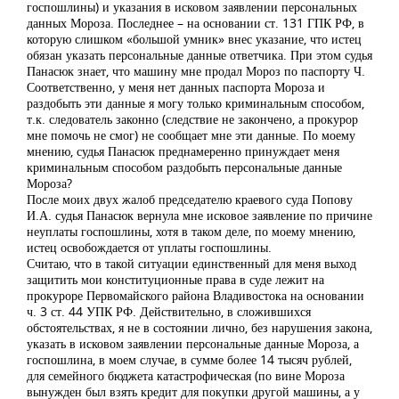
госпошлины) и указания в исковом заявлении персональных
данных Мороза. Последнее – на основании ст. 131 ГПК РФ, в
которую слишком «большой умник» внес указание, что истец
обязан указать персональные данные ответчика. При этом судья
Панасюк знает, что машину мне продал Мороз по паспорту Ч.
Соответственно, у меня нет данных паспорта Мороза и
раздобыть эти данные я могу только криминальным способом,
т.к. следователь законно (следствие не закончено, а прокурор
мне помочь не смог) не сообщает мне эти данные. По моему
мнению, судья Панасюк преднамеренно принуждает меня
криминальным способом раздобыть персональные данные
Мороза?
После моих двух жалоб председателю краевого суда Попову
И.А. судья Панасюк вернула мне исковое заявление по причине
неуплаты госпошлины, хотя в таком деле, по моему мнению,
истец освобождается от уплаты госпошлины.
Считаю, что в такой ситуации единственный для меня выход
защитить мои конституционные права в суде лежит на
прокуроре Первомайского района Владивостока на основании
ч. 3 ст. 44 УПК РФ. Действительно, в сложившихся
обстоятельствах, я не в состоянии лично, без нарушения закона,
указать в исковом заявлении персональные данные Мороза, а
госпошлина, в моем случае, в сумме более 14 тысяч рублей,
для семейного бюджета катастрофическая (по вине Мороза
вынужден был взять кредит для покупки другой машины, а у