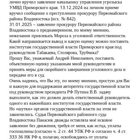
лично вручил заявление начальнику управления угрозыска
УМВД Приморского края. 13.12.2024 на личном приеме
вручил сообщение о преступлении прокурору Первомайского
района Владивостока (исх. № 842).
31.01.2025 – заявление прокурору Первомайского района
Владивостока о преднамеренном, по моему мнению,
нежелании привлекать Мороза к уголовной ответственности.
Какой напрашивается вывод и какую оценку можно поставить
институтам государственной власти Приморского края под
руководством Табакаева, Столярова, Трубчика?
Прошу Вас, уважаемый Андрей Николаевич, поставить
объективную оценку указанным мной руководителям и
принять меры для скорейшего завершения уголовного дела и
передачи его в суд.
Очень надеюсь, что Вы эту, по моему мнению, простую для Вас
и важную для поддержания авторитета государственной власти
под руководством президента РФ Путина В.В. задачу
выполните, как это должен делать ответственный руководитель
одного из важнейших институтов государственной власти.
Но «шутки» органов государственной власти на этом не
закончились. Судья Первомайского районного суда
Владивостока Панасюк дважды оставляла моё исковое
заявление без движения, требуя от меня, как истца, уплаты
госпошлины (согласно ч. 2 ст. 44 УПК РФ и согласно ч. 4 ст.
333 36 НК РФ я, полагаю, освобождаюсь от уплаты