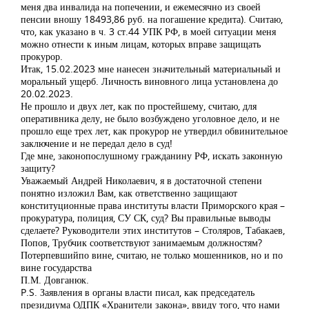
меня два инвалида на попечении, и ежемесячно из своей
пенсии вношу 18493,86 руб. на погашение кредита). Считаю,
что, как указано в ч. 3 ст.44 УПК РФ, в моей ситуации меня
можно отнести к иным лицам, которых вправе защищать
прокурор.
Итак, 15.02.2023 мне нанесен значительный материальный и
моральный ущерб. Личность виновного лица установлена до
20.02.2023.
Не прошло и двух лет, как по простейшему, считаю, для
оперативника делу, не было возбуждено уголовное дело, и не
прошло еще трех лет, как прокурор не утвердил обвинительное
заключение и не передал дело в суд!
Где мне, законопослушному гражданину РФ, искать законную
защиту?
Уважаемый Андрей Николаевич, я в достаточной степени
понятно изложил Вам, как ответственно защищают
конституционные права институты власти Приморского края –
прокуратура, полиция, СУ СК, суд? Вы правильные выводы
сделаете? Руководители этих институтов – Столяров, Табакаев,
Попов, Трубчик соответствуют занимаемым должностям?
Потерпевшийпо вине, считаю, не только мошенников, но и по
вине государства
П.М. Довганюк.
P.S. Заявления в органы власти писал, как председатель
президиума ОДПК «Хранители закона», ввиду того, что нами