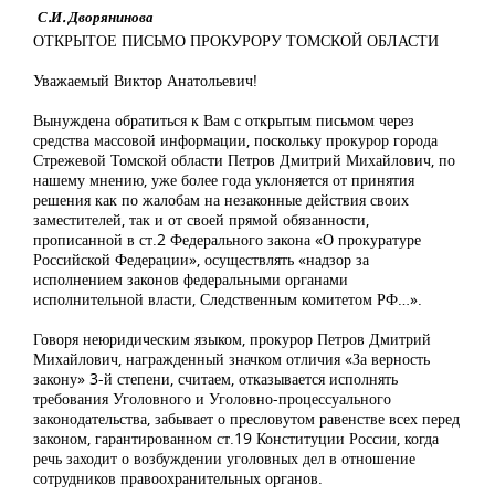
С.И. Дворянинова
ОТКРЫТОЕ ПИСЬМО ПРОКУРОРУ ТОМСКОЙ ОБЛАСТИ
Уважаемый Виктор Анатольевич!
Вынуждена обратиться к Вам с открытым письмом через
средства массовой информации, поскольку прокурор города
Стрежевой Томской области Петров Дмитрий Михайлович, по
нашему мнению, уже более года уклоняется от принятия
решения как по жалобам на незаконные действия своих
заместителей, так и от своей прямой обязанности,
прописанной в ст.2 Федерального закона «О прокуратуре
Российской Федерации», осуществлять «надзор за
исполнением законов федеральными органами
исполнительной власти, Следственным комитетом РФ…».
Говоря неюридическим языком, прокурор Петров Дмитрий
Михайлович, награжденный значком отличия «За верность
закону» 3-й степени, считаем, отказывается исполнять
требования Уголовного и Уголовно-процессуального
законодательства, забывает о пресловутом равенстве всех перед
законом, гарантированном ст.19 Конституции России, когда
речь заходит о возбуждении уголовных дел в отношение
сотрудников правоохранительных органов.