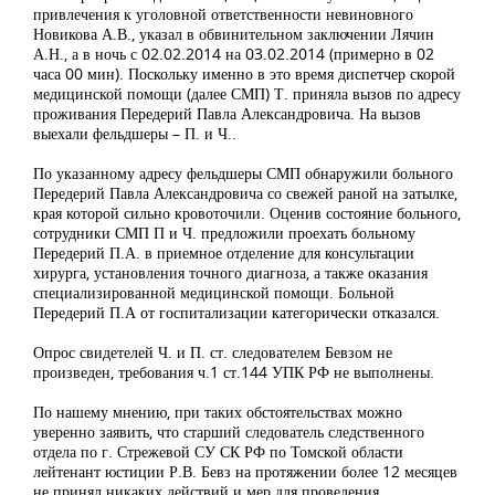
привлечения к уголовной ответственности невиновного
Новикова А.В., указал в обвинительном заключении Лячин
А.Н., а в ночь с 02.02.2014 на 03.02.2014 (примерно в 02
часа 00 мин). Поскольку именно в это время диспетчер скорой
медицинской помощи (далее СМП) Т. приняла вызов по адресу
проживания Передерий Павла Александровича. На вызов
выехали фельдшеры – П. и Ч..
По указанному адресу фельдшеры СМП обнаружили больного
Передерий Павла Александровича со свежей раной на затылке,
края которой сильно кровоточили. Оценив состояние больного,
сотрудники СМП П и Ч. предложили проехать больному
Передерий П.А. в приемное отделение для консультации
хирурга, установления точного диагноза, а также оказания
специализированной медицинской помощи. Больной
Передерий П.А от госпитализации категорически отказался.
Опрос свидетелей Ч. и П. ст. следователем Бевзом не
произведен, требования ч.1 ст.144 УПК РФ не выполнены.
По нашему мнению, при таких обстоятельствах можно
уверенно заявить, что старший следователь следственного
отдела по г. Стрежевой СУ СК РФ по Томской области
лейтенант юстиции Р.В. Бевз на протяжении более 12 месяцев
не принял никаких действий и мер для проведения