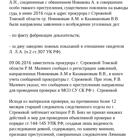
А.Н., соединенные с обвинением Новикова А. в совершении
особо тяжкого преступления, существенно повлияли на выводы
суда, в июне 2016 года в адрес прокурора г.Стрежевой
Томской области гр. Новиковым А.М. и Казамановым В.В.
были направлены заявления о возбуждении уголовных дел:
- по факту фабрикации доказательств;
- за дачу заведомо ложных показаний в отношение свидетеля
Л. Л.А. (ч.2 ст.307 УК РФ).
09.06.2016 заместитель прокурора г. Стрежевой Томской
области Р.М. Малевич сообщил о регистрации заявлений,
направленных Новиковым А.М и Казамановым В.В., в книге
учета сообщений прокуратуры г. Стрежевой. При этом, Р.В.
Малевич указал, что сообщения о преступлениях направлены
для проведения проверки в МСО СУ СК РФ г. Стрежевой.
Исходя из материалов проверки, на протяжении более 12
месяцев старший следователь следственного отдела по г.
Стрежевой лейтенант юстиции Р.В. Бевз не принял никаких
действий и мер для проведения объективной проверки в
порядке ст.144-145 УПК РФ, создавая лишь видимость
расследования деяний, содержащих, по нашему мнению,
признаки преступлений, совершенных следователем Лячиным