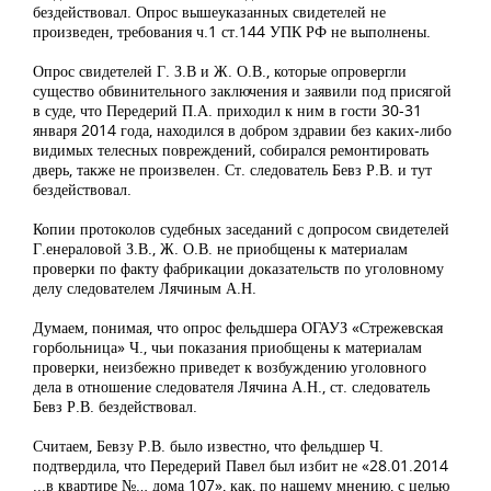
бездействовал. Опрос вышеуказанных свидетелей не
произведен, требования ч.1 ст.144 УПК РФ не выполнены.
Опрос свидетелей Г. З.В и Ж. О.В., которые опровергли
существо обвинительного заключения и заявили под присягой
в суде, что Передерий П.А. приходил к ним в гости 30-31
января 2014 года, находился в добром здравии без каких-либо
видимых телесных повреждений, собирался ремонтировать
дверь, также не произвелен. Ст. следователь Бевз Р.В. и тут
бездействовал.
Копии протоколов судебных заседаний с допросом свидетелей
Г.енераловой З.В., Ж. О.В. не приобщены к материалам
проверки по факту фабрикации доказательств по уголовному
делу следователем Лячиным А.Н.
Думаем, понимая, что опрос фельдшера ОГАУЗ «Стрежевская
горбольница» Ч., чьи показания приобщены к материалам
проверки, неизбежно приведет к возбуждению уголовного
дела в отношение следователя Лячина А.Н., ст. следователь
Бевз Р.В. бездействовал.
Считаем, Бевзу Р.В. было известно, что фельдшер Ч.
подтвердила, что Передерий Павел был избит не «28.01.2014
...в квартире №… дома 107», как, по нашему мнению, с целью