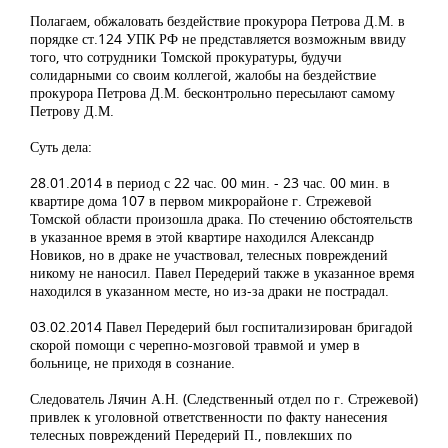
Полагаем, обжаловать бездействие прокурора Петрова Д.М. в
порядке ст.124 УПК РФ не представляется возможным ввиду
того, что сотрудники Томской прокуратуры, будучи
солидарными со своим коллегой, жалобы на бездействие
прокурора Петрова Д.М. бесконтрольно пересылают самому
Петрову Д.М.
Суть дела:
28.01.2014 в период с 22 час. 00 мин. - 23 час. 00 мин. в
квартире дома 107 в первом микрорайоне г. Стрежевой
Томской области произошла драка. По стечению обстоятельств
в указанное время в этой квартире находился Александр
Новиков, но в драке не участвовал, телесных повреждений
никому не наносил. Павел Передерий также в указанное время
находился в указанном месте, но из-за драки не пострадал.
03.02.2014 Павел Передерий был госпитализирован бригадой
скорой помощи с черепно-мозговой травмой и умер в
больнице, не приходя в сознание.
Следователь Лячин А.Н. (Следственный отдел по г. Стрежевой)
привлек к уголовной ответственности по факту нанесения
телесных повреждений Передерий П., повлекших по