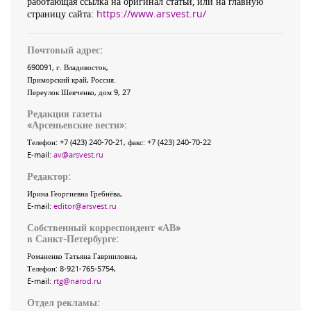
работающая ссылка на оригинал статьи, или на главную
страницу сайта:
https://www.arsvest.ru/
Почтовый адрес:
690091
, г.
Владивосток
,
Приморский край
,
Россия
.
Переулок Шевченко
, дом 9, 27
Редакция газеты
«
Арсеньевские вести
»:
Телефон:
+7 (423) 240-70-21
, факс:
+7 (423) 240-70-22
E-mail:
av@arsvest.ru
Редактор:
Ирина Георгиевна Гребнёва,
E-mail:
editor@arsvest.ru
Собственный корреспондент «АВ»
в Санкт-Петербурге:
Романенко Татьяна Гаврииловна,
Телефон: 8-921-765-5754,
E-mail:
rtg@narod.ru
Отдел рекламы: