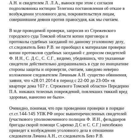
А.Н. и свидетелем Л. Л.А., вынося при этом с согласия
подполковника юстиции Телегина постановления об отказе в
возбуждении уголовного дела, покровительствуя лицам,
совершившим деяния против правосудия, как мы считаем.
В ходе проводимой проверки, запросив из Стрежевского
городского суда Томской области копии приговора и
протоколы судебных заседаний по данному уголовному делу,
ст.следователь Бевз Р.В. не приобщил к материалам проверки
копии протоколов судебных заседаний с допросом свидетелей
Ф. И.Н., С. Д.С., С. С.Г., видимо, убедившись, что указанные
свидетели действительно допрашивались в суде по инициативе
стороны защиты и опровергли, считаем, заведомо неверно
изложенное следователем Лячиным А.Н. существо обвинения,
заявив, что «28.01.2014 в период с 22-00 до 23-00» «в
квартире дома 107 г. Стрежевого Томской области» Передерию
П.А. никаких телесных повреждений, повлекших тяжкий вред
здоровью, нанесено не было».
Очевидно, понимая, что при проведении проверки в порядке
ст.ст.144-145 УПК РФ опрос вышеперечисленных свидетелей
(участкового уполномоченного полиции Ф. И.Н., фельдшеров
бригады скорой помощи С.ыренко Д.С и С. С.Г.) неизбежно
приведет к возбуждению уголовного дела в отношении
следователя Лячина А.Н., ст.следователь Бевз Р.В.