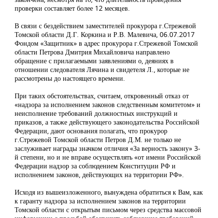
проверки составляет более 12 месяцев.
В связи с бездействием заместителей прокурора г.Стрежевой
Томской области Д.Г. Коркина и Р.В. Малевича, 06.07.2017
Фондом «Защитник» в адрес прокурора г.Стрежевой Томской
области Петрова Дмитрия Михайловича направлено
обращение с прилагаемыми заявлениями о, деяниях в
отношении следователя Лячина и свидетеля Л., которые не
рассмотрены до настоящего времени.
При таких обстоятельствах, считаем, откровенный отказ от
«надзора за исполнением законов следственным комитетом» и
неисполнение требований должностных инструкций и
приказов, а также действующего законодательства Российской
Федерации, дают основания полагать, что прокурор
г.Стрежевой Томской области Петров Д.М. не только не
заслуживает награды значком отличия «За верность закону» 3-
й степени, но и не вправе осуществлять «от имени Российской
Федерации надзор за соблюдением Конституции РФ и
исполнением законов, действующих на территории РФ».
Исходя из вышеизложенного, вынуждена обратиться к Вам, как
к гаранту надзора за исполнением законов на территории
Томской области с открытым письмом через средства массовой