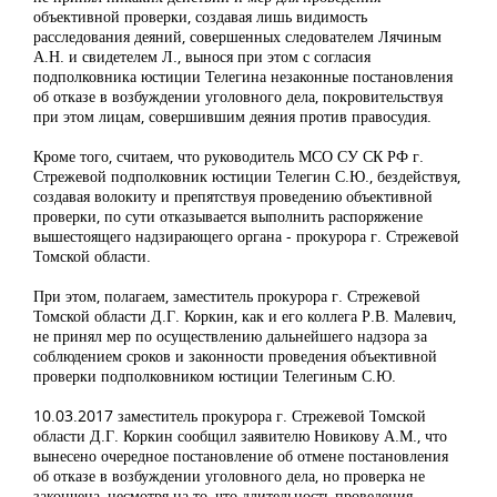
объективной проверки, создавая лишь видимость
расследования деяний, совершенных следователем Лячиным
А.Н. и свидетелем Л., вынося при этом с согласия
подполковника юстиции Телегина незаконные постановления
об отказе в возбуждении уголовного дела, покровительствуя
при этом лицам, совершившим деяния против правосудия.
Кроме того, считаем, что руководитель МСО СУ СК РФ г.
Стрежевой подполковник юстиции Телегин С.Ю., бездействуя,
создавая волокиту и препятствуя проведению объективной
проверки, по сути отказывается выполнить распоряжение
вышестоящего надзирающего органа - прокурора г. Стрежевой
Томской области.
При этом, полагаем, заместитель прокурора г. Стрежевой
Томской области Д.Г. Коркин, как и его коллега Р.В. Малевич,
не принял мер по осуществлению дальнейшего надзора за
соблюдением сроков и законности проведения объективной
проверки подполковником юстиции Телегиным С.Ю.
10.03.2017 заместитель прокурора г. Стрежевой Томской
области Д.Г. Коркин сообщил заявителю Новикову А.М., что
вынесено очередное постановление об отмене постановления
об отказе в возбуждении уголовного дела, но проверка не
закончена, несмотря на то, что длительность проведения