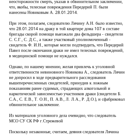
неосторожности смерть, указав в обвинительном заключении,
что, якобы, телесные повреждения Передерий П. были
нанесены Новиковым А. 28.01.2014.
При этом, полагаем, следователю Лячину А.Н. было известно,
что 28.01.2014 на драку в той квартире дома 107 в составе
бригады скорой помощи выезжали два фельдшера - свидетели
С. С.Г., С. Д.С., а также участковый уполномоченный -
свидетель Ф. И.Н., которые могли подтвердить, что Передерий
Павел после окончания драки не имел телесных повреждений,
в медицинской помощи не нуждался.
Однако, по нашему мнению, желая привлечь к уголовной
ответственности невиновного Новикова А., следователь Лячин
не допросил в ходе предварительного расследования
вышеперечисленных свидетелей, принудив к ложным
показаниям ранее судимых, страдающих алкогольной и
наркотической зависимостью участников драки (свидетели Б.
С.А., С. Е.В., Т. О.Н., П. А.В., Л. Л.А., Р. Д.О.), и сфабриковал
обвинительное заключение.
Из материалов уголовного дела очевидно, что следователь
МСО СУ СК РФ г.Стрежевой
Поскольку незаконные, считаем, деяния следователя Лячина