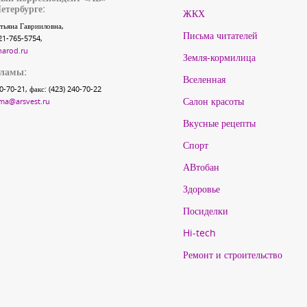
етербурге:
ЖКХ
тьяна Гаврииловна,
Письма читателей
21-765-5754,
narod.ru
Земля-кормилица
кламы:
Вселенная
40-70-21, факс: (423) 240-70-22
Салон красоты
ma@arsvest.ru
Вкусные рецепты
Спорт
АВтобан
Здоровье
Посиделки
Hi-tech
Ремонт и строительство