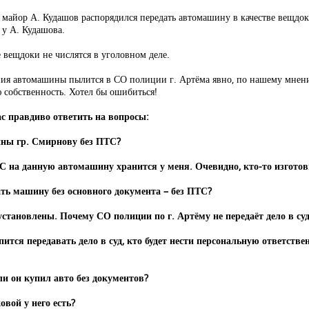
майор А. Кудашов распорядился передать автомашину в качестве вещдока
 у А. Кудашова.
 вещдоки не числятся в уголовном деле.
ния автомашины пылится в СО полиции г. Артёма явно, по нашему мнени
ю собственность. Хотел бы ошибиться!
 правдиво ответить на вопросы:
ны гр. Смирнову без ПТС?
С на данную автомашину хранится у меня. Очевидно, кто-то изгот
ать машину без основного документа – без ПТС?
становлены. Почему СО полиции по г. Артёму не передаёт дело в су
пится передавать дело в суд, кто будет нести персональную ответстве
ли он купил авто без документов?
вой у него есть?