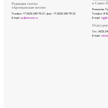
в Санкт-П
Редакция газеты
«
Арсеньевские вести
»:
Романенко Та
Телефон:
+7 (423) 240-70-21
, факс:
+7 (423) 240-70-22
Телефон: 8-9
E-mail:
av@arsvest.ru
E-mail:
rtg@
Отдел ре
Тел.: (423) 2
E-mail:
rekla