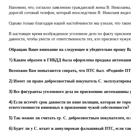
Напомню, что, согласно заявлению гражданской жены В. Николаева, 
дорогой сотовый телефон, который впоследствии В. Николаев видел
Однако только благодаря нашей настойчивости мы узнали, что такие
В настоящее время возбужденное уголовное дело по факту присвое
давности, чтобы увести от ответственности тех, кто присвоил чужу
Обращаю Ваше внимание на следующее и убедительно прошу Вас
1) Каким образом в ГИБДД была оформлена продажа автомаши
Возможно Вам попытаются соврать, что ПТС был. «Родной» ПТ
2) Имеет ли право добросовестный покупатель С. эксплуатиров
3) Все фигуранты уголовного дела по присвоению автомашины у
4) Если истечёт срок давности по вине полиции, которая не торо
ответственности виновных в присвоении чужой собственности?
5) Так можно ли считать гр. С. добросовестным покупателем, ес
6) Будет ли у С. изъят и аннулирован фальшивый ПТС, если тако