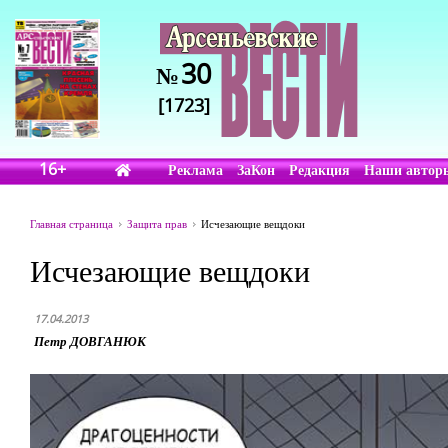
30
№
[1723]
16+
Реклама
ЗаКон
Редакция
Наши автор
Главная страница
Защита прав
Исчезающие вещдоки
Исчезающие вещдоки
17.04.2013
Петр ДОВГАНЮК