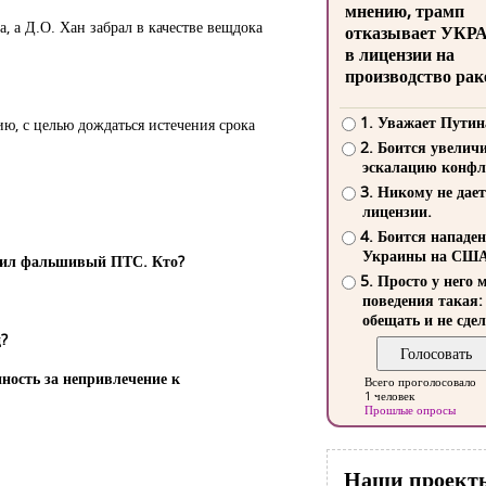
мнению, трамп
, а Д.О. Хан забрал в качестве вещдока
отказывает УКР
в лицензии на
производство рак
1. Уважает Путин
ю, с целью дождаться истечения срока
2. Боится увелич
эскалацию конфл
3. Никому не дает
лицензии.
4. Боится нападе
Украины на СШ
овил фальшивый ПТС. Кто?
5. Просто у него 
поведения такая:
обещать и не сдел
д?
нность за непривлечение к
Всего проголосовало
1 человек
Прошлые опросы
Наши проект