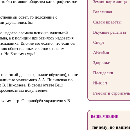
 что без помощи общества катастрофическое
Земля-кормилица
Вселенная
ственный совет, то положение с
Салон красоты
ии улучшились бы.
Вкусные рецепты
то надолго сломана психика маленькой
льца, а к полиции прибавилось недоверия.
Спорт
насильника. Вполне возможно, что если бы
анию общественных советов с нашим
АВтобан
. Но Бог ему судья!
Здоровье
Посиделки
олезный для нас (в плане обучения), но не
 подписью уважаемого А.А. Пилипенко по
Hi-tech
 В. Николаева. В своём ответе Ваш
добросовестным покупателем.
Ремонт и строитель
очему – гр. С. приобрёл украденую у В.
ВАШЕ МНЕНИЕ
почему, по вашем