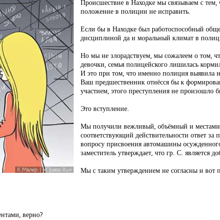
Происшествие в Находке мы связываем с тем,
положение в полиции не исправить.
Если бы в Находке был работоспособный обще
дисциплиной да и моральный климат в полиц
Но мы не злорадствуем, мы сожалеем о том, ч
девочки, семья полицейского лишилась корми
И это при том, что именно полиция выявила 
Ваш предшественник отнёсся бы к формиров
участием, этого преступления не произошло бы
Это вступление.
Мы получили вежливый, объёмный и местами п
соответствующий действительности ответ за
вопросу присвоения автомашины осужденного
заместитель утверждает, что гр. С. является 
Мы с таким утверждением не согласны и вот п
ентами, верно?