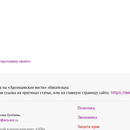
частливее своего
 на «Арсеньевские вести» обязательна.
я ссылка на оригинал статьи, или на главную страницу сайта:
https://w
Политика
евна Гребнёва,
Экономика
r@arsvest.ru
Защита прав
ый корреспондент «АВ»