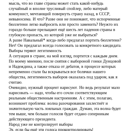
мысль, что во главе страны может стать какой-нибудь
случайный и вполне трусливый спойлер, либо матерый
коммунист, мечтающий повернуть страну назад, в СССР,
невыносима. И что? Разве они не понимают, что испорченные
бюллетени легко выбросить или просто заменить? Неужто их
гораздо больше прельщают ещё шесть лет падения страны в
глубокую пропасть, из которой уже не выбраться?
А разве Навальный* когда-либо предлагал портить бюллетени?
Нет! Он предлагал всегда голосовать за конкретного кандидата.
Выборы теряют легитимность
А ситуация в стране, на мой взгляд, портится с каждым днем.
По моему мнению, после снятия с выбороной гонки Дунцовой
и Надеждина, а также отказа от дебатов, в процессе которых
непременно стали бы вскрываться все болячки нашего
общества, легитимность выборов оказалась под ударом, как я
считаю.
Очевидно, нужный процент нарисуют. Но ведь результат мало
нарисовать — надо, чтобы его сочли соответствующим
реальным общественным настроениям. А с этим, полагаю,
возникнет проблема: волна разочарования захлестнёт и
значительную часть лояльных граждан. Думаю, эта волна будет
тем выше, чем больше голосов будет отдано соперникам
действующего президента.
Народ уже не контролирует выборы
Эх, если бы ещё эти голоса проконтролировать!