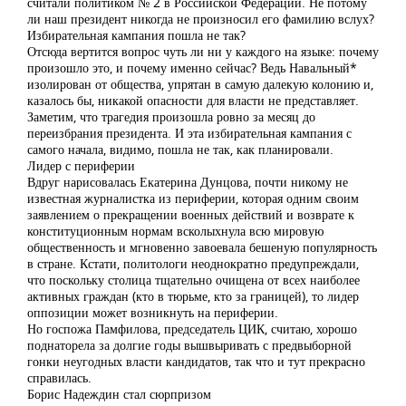
считали политиком № 2 в Российской Федерации. Не потому
ли наш президент никогда не произносил его фамилию вслух?
Избирательная кампания пошла не так?
Отсюда вертится вопрос чуть ли ни у каждого на языке: почему
произошло это, и почему именно сейчас? Ведь Навальный*
изолирован от общества, упрятан в самую далекую колонию и,
казалось бы, никакой опасности для власти не представляет.
Заметим, что трагедия произошла ровно за месяц до
переизбрания президента. И эта избирательная кампания с
самого начала, видимо, пошла не так, как планировали.
Лидер с периферии
Вдруг нарисовалась Екатерина Дунцова, почти никому не
известная журналистка из периферии, которая одним своим
заявлением о прекращении военных действий и возврате к
конституционным нормам всколыхнула всю мировую
общественность и мгновенно завоевала бешеную популярность
в стране. Кстати, политологи неоднократно предупреждали,
что поскольку столица тщательно очищена от всех наиболее
активных граждан (кто в тюрьме, кто за границей), то лидер
оппозиции может возникнуть на периферии.
Но госпожа Памфилова, председатель ЦИК, считаю, хорошо
поднаторела за долгие годы вышвыривать с предвыборной
гонки неугодных власти кандидатов, так что и тут прекрасно
справилась.
Борис Надеждин стал сюрпризом