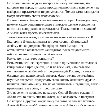
Но только наша Госдума настрогала массу закончиков, по
которым ни народ, ни даже пресса независимая к контролю над
выборами практически не допускаются. Только сами кандидаты
могут выставить своих наблюдателей.
Именно этим собирался воспользоваться Борис Надеждин, что,
похоже, стало дополнительным стимулом для его устранения
из списка кандидатов в президенты. Только этого не хватало!
А мысль была просто замечательная.
Такая замечательная, что совсем отставить её не хотелось. И
Екатерина Дунцова предлагает сеть своих наблюдателей
любому из кандидатов. Но, вряд ли, хотя бы один из
оставшихся в бюллетенях кандидитов после тщательного
отбора рискнет принять такой подарок.
Какую цену ты готов заплатить?
Есть очень ценное изречение, вполне применимое не только к
кандидатам в президенты, но и ко всем нам, избирателям,
мечтающим о свободной и процветающей России, о светлом
будущем для наших детей, которые будут делать величайшие
научные открытия, продлевать свою жизнь, осваивать другие
планеты, очищать нашу Землю от химикатов и радиации, легко
преодолевать и время, и пространство.
Это изречение произнес на камеру Сергей Бодров младший:
«Если что-то очень сильно хотеть, оно обязательно наступит.
Но вопрос в другом: какую цену ты готов за это заплатить?»
Алексей Навальный* мечтал о прекрасной России будущего и