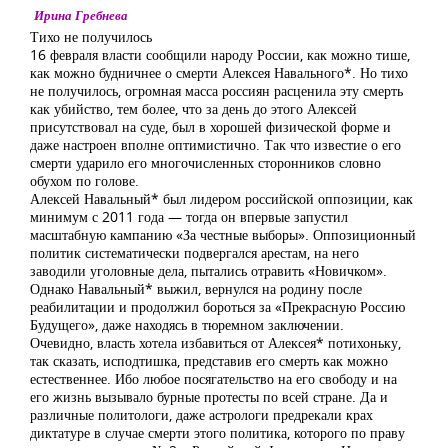
Ирина Гребнева
Тихо не получилось
16 февраля власти сообщили народу России, как можно тише,
как можно будничнее о смерти Алексея Навального*. Но тихо
не получилось, огромная масса россиян расценила эту смерть
как убийство, тем более, что за день до этого Алексей
присутствовал на суде, был в хорошей физической форме и
даже настроен вполне оптимистично. Так что известие о его
смерти ударило его многочисленных сторонников словно
обухом по голове.
Алексей Навальный* был лидером российской оппозиции, как
минимум с 2011 года — тогда он впервые запустил
масштабную кампанию «За честные выборы». Оппозиционный
политик систематически подвергался арестам, на него
заводили уголовные дела, пытались отравить «Новичком».
Однако Навальный* выжил, вернулся на родину после
реабилитации и продолжил бороться за «Прекрасную Россию
Будущего», даже находясь в тюремном заключении.
Очевидно, власть хотела избавиться от Алексея* потихоньку,
так сказать, исподтишка, представив его смерть как можно
естественнее. Ибо любое посягательство на его свободу и на
его жизнь вызывало бурные протесты по всей стране. Да и
различные политологи, даже астрологи предрекали крах
диктатуре в случае смерти этого политика, которого по праву