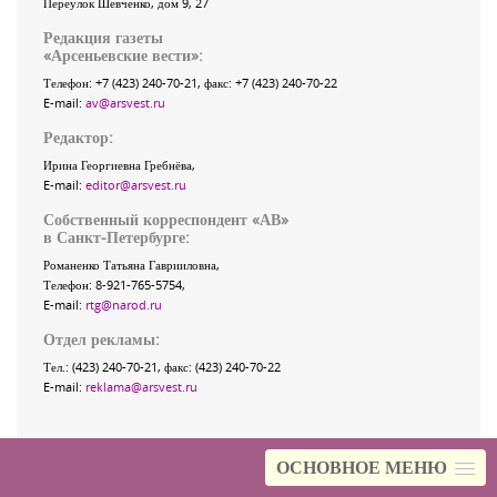
Переулок Шевченко
, дом 9, 27
Редакция газеты
«
Арсеньевские вести
»:
Телефон:
+7 (423) 240-70-21
, факс:
+7 (423) 240-70-22
E-mail:
av@arsvest.ru
Редактор:
Ирина Георгиевна Гребнёва,
E-mail:
editor@arsvest.ru
Собственный корреспондент «АВ»
в Санкт-Петербурге:
Романенко Татьяна Гаврииловна,
Телефон: 8-921-765-5754,
E-mail:
rtg@narod.ru
Отдел рекламы:
Тел.: (423) 240-70-21, факс: (423) 240-70-22
E-mail:
reklama@arsvest.ru
ОСНОВНОЕ МЕНЮ