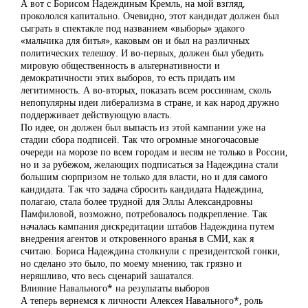
А вот с Борисом Надеждиным Кремль, на мой взгляд,
прокололся капитально. Очевидно, этот кандидат должен был
сыграть в спектакле под названием «выборы» эдакого
«мальчика для битья», каковым он и был на различных
политических телешоу. И во-первых, должен был убедить
мировую общественность в альтернативности и
демократичности этих выборов, то есть придать им
легитимность. А во-вторых, показать всем россиянам, сколь
непопулярны идеи либерализма в стране, и как народ дружно
поддерживает действующую власть.
По идее, он должен был выпасть из этой кампании уже на
стадии сбора подписей. Так что огромные многочасовые
очереди на морозе по всем городам и весям не только в России,
но и за рубежом, желающих подписаться за Надеждина стали
большим сюрпризом не только для власти, но и для самого
кандидата. Так что задача сбросить кандидата Надеждина,
полагаю, стала более трудной для Эллы Александровны
Памфиловой, возможно, потребовалось подкрепление. Так
началась кампания дискредитации штабов Надеждина путем
внедрения агентов и откровенного вранья в СМИ, как я
считаю. Бориса Надеждина столкнули с президентской гонки,
но сделано это было, по моему мнению, так грязно и
неряшливо, что весь сценарий зашатался.
Влияние Навального* на результаты выборов
А теперь вернемся к личности Алексея Навального*, роль