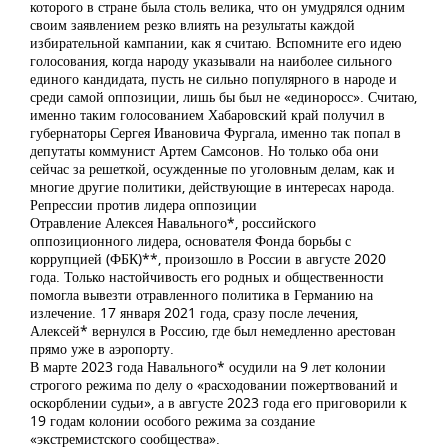
которого в стране была столь велика, что он умудрялся одним
своим заявлением резко влиять на результаты каждой
избирательной кампании, как я считаю. Вспомните его идею
голосования, когда народу указывали на наиболее сильного
единого кандидата, пусть не сильно популярного в народе и
среди самой оппозиции, лишь бы был не «единоросс». Считаю,
именно таким голосованием Хабаровский край получил в
губернаторы Сергея Ивановича Фургала, именно так попал в
депутаты коммунист Артем Самсонов. Но только оба они
сейчас за решеткой, осужденные по уголовным делам, как и
многие другие политики, действующие в интересах народа.
Репрессии против лидера оппозиции
Отравление Алексея Навального*, российского
оппозиционного лидера, основателя Фонда борьбы с
коррупцией (ФБК)**, произошло в России в августе 2020
года. Только настойчивость его родных и общественности
помогла вывезти отравленного политика в Германию на
излечение. 17 января 2021 года, сразу после лечения,
Алексей* вернулся в Россию, где был немедленно арестован
прямо уже в аэропорту.
В марте 2023 года Навального* осудили на 9 лет колонии
строгого режима по делу о «расходовании пожертвований и
оскорблении судьи», а в августе 2023 года его приговорили к
19 годам колонии особого режима за создание
«экстремистского сообщества».