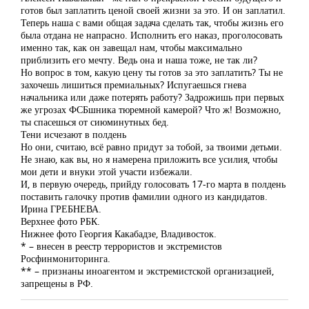
готов был заплатить ценой своей жизни за это. И он заплатил.
Теперь наша с вами общая задача сделать так, чтобы жизнь его
была отдана не напрасно. Исполнить его наказ, проголосовать
именно так, как он завещал нам, чтобы максимально
приблизить его мечту. Ведь она и наша тоже, не так ли?
Но вопрос в том, какую цену ты готов за это заплатить? Ты не
захочешь лишиться премиальных? Испугаешься гнева
начальника или даже потерять работу? Задрожишь при первых
же угрозах ФСБшника тюремной камерой? Что ж! Возможно,
ты спасешься от сиюминутных бед.
Тени исчезают в полдень
Но они, считаю, всё равно придут за тобой, за твоими детьми.
Не знаю, как вы, но я намерена приложить все усилия, чтобы
мои дети и внуки этой участи избежали.
И, в первую очередь, прийду голосовать 17-го марта в полдень
поставить галочку против фамилии одного из кандидатов.
Ирина ГРЕБНЕВА.
Верхнее фото РБК.
Нижнее фото Георгия Какабадзе, Владивосток.
* – внесен в реестр террористов и экстремистов
Росфинмониторинга.
** – признаны иноагентом и экстремистской организацией,
запрещены в РФ.