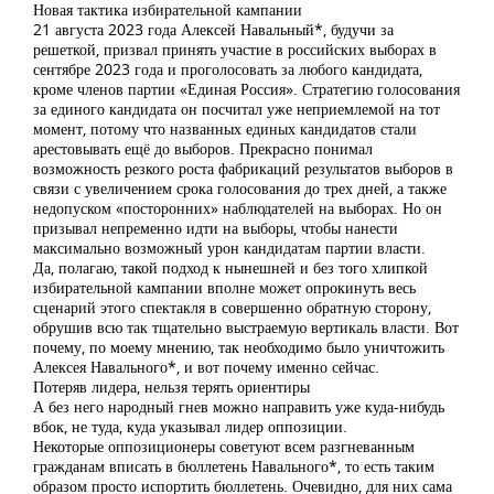
Новая тактика избирательной кампании
21 августа 2023 года Алексей Навальный*, будучи за
решеткой, призвал принять участие в российских выборах в
сентябре 2023 года и проголосовать за любого кандидата,
кроме членов партии «Единая Россия». Стратегию голосования
за единого кандидата он посчитал уже неприемлемой на тот
момент, потому что названных единых кандидатов стали
арестовывать ещё до выборов. Прекрасно понимал
возможность резкого роста фабрикаций результатов выборов в
связи с увеличением срока голосования до трех дней, а также
недопуском «посторонних» наблюдателей на выборах. Но он
призывал непременно идти на выборы, чтобы нанести
максимально возможный урон кандидатам партии власти.
Да, полагаю, такой подход к нынешней и без того хлипкой
избирательной кампании вполне может опрокинуть весь
сценарий этого спектакля в совершенно обратную сторону,
обрушив всю так тщательно выстраемую вертикаль власти. Вот
почему, по моему мнению, так необходимо было уничтожить
Алексея Навального*, и вот почему именно сейчас.
Потеряв лидера, нельзя терять ориентиры
А без него народный гнев можно направить уже куда-нибудь
вбок, не туда, куда указывал лидер оппозиции.
Некоторые оппозиционеры советуют всем разгневанным
гражданам вписать в бюллетень Навального*, то есть таким
образом просто испортить бюллетень. Очевидно, для них сама