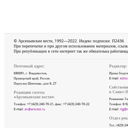
© Арсеньевские вести, 1992—2022. Индекс подписки: П2436
При перепечатке и при другом использовании материалов, ссылка
При републикации в сети интернет так же обязательна работающа
Почтовый адрес:
Редактор:
690091
, г.
Владивосток
,
Ирина Георги
Приморский край
,
Россия
.
E-mail:
edito
Переулок Шевченко
, дом 9, 27
Собственн
в Санкт-П
Редакция газеты
«
Арсеньевские вести
»:
Романенко Та
Телефон:
+7 (423) 240-70-21
, факс:
+7 (423) 240-70-22
Телефон: 8-9
E-mail:
av@arsvest.ru
E-mail:
rtg@
Отдел ре
Тел.: (423) 2