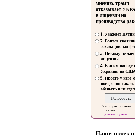
мнению, трамп
отказывает УКР
в лицензии на
производство рак
1. Уважает Путин
2. Боится увелич
эскалацию конфл
3. Никому не дает
лицензии.
4. Боится нападе
Украины на СШ
5. Просто у него 
поведения такая:
обещать и не сдел
Всего проголосовало
1 человек
Прошлые опросы
Наши проект