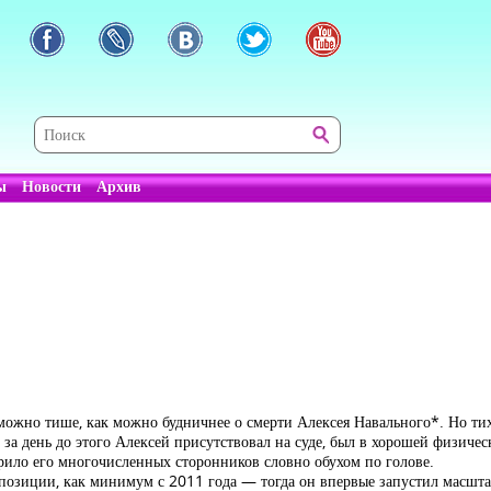
ы
Новости
Архив
можно тише, как можно будничнее о смерти Алексея Навального*. Но тих
то за день до этого Алексей присутствовал на суде, был в хорошей физиче
арило его многочисленных сторонников словно обухом по голове.
позиции, как минимум с 2011 года — тогда он впервые запустил масшт