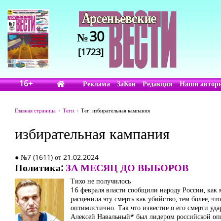
30
№
[1723]
16+
Реклама
ЗаКон
Редакция
Наши автор
Главная страница
Теги
Тег: избирательная кампания
избирательная кампания
● №7 (1611) от 21.02.2024
Политика:
ЗА МЕСЯЦ ДО ВЫБОРОВ
Тихо не получилось
16 февраля власти сообщили народу России, как 
расценила эту смерть как убийство, тем более, ч
оптимистично. Так что известие о его смерти уд
Алексей Навальный* был лидером российской оп