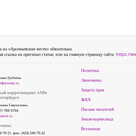
 на «Арсеньевские вести» обязательна.
я ссылка на оригинал статьи, или на главную страницу сайта:
https://w
Политика
евна Гребнёва,
Экономика
r@arsvest.ru
Защита прав
ый корреспондент «АВ»
етербурге:
ЖКХ
тьяна Гаврииловна,
Письма читателей
21-765-5754,
narod.ru
Земля-кормилица
кламы:
Вселенная
40-70-21, факс: (423) 240-70-22