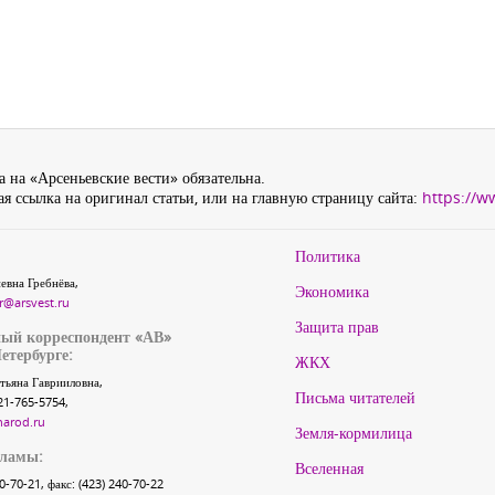
 на «Арсеньевские вести» обязательна.
я ссылка на оригинал статьи, или на главную страницу сайта:
https://w
Политика
евна Гребнёва,
Экономика
r@arsvest.ru
Защита прав
ый корреспондент «АВ»
етербурге:
ЖКХ
тьяна Гаврииловна,
Письма читателей
21-765-5754,
narod.ru
Земля-кормилица
кламы:
Вселенная
40-70-21, факс: (423) 240-70-22