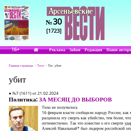
30
№
[1723]
16+
Реклама
ЗаКон
Редакция
Наши автор
Главная страница
Теги
Тег: убит
убит
● №7 (1611) от 21.02.2024
Политика:
ЗА МЕСЯЦ ДО ВЫБОРОВ
Тихо не получилось
16 февраля власти сообщили народу России, как 
расценила эту смерть как убийство, тем более, ч
оптимистично. Так что известие о его смерти уд
Алексей Навальный* был лидером российской оп