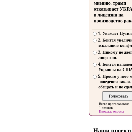
мнению, трамп
отказывает УКР
в лицензии на
производство рак
1. Уважает Путин
2. Боится увелич
эскалацию конфл
3. Никому не дает
лицензии.
4. Боится нападе
Украины на СШ
5. Просто у него 
поведения такая:
обещать и не сдел
Всего проголосовало
1 человек
Прошлые опросы
Наши проект