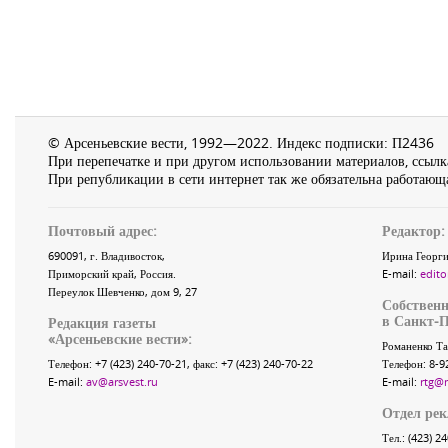
© Арсеньевские вести, 1992—2022. Индекс подписки: П2436
При перепечатке и при другом использовании материалов, ссылка
При републикации в сети интернет так же обязательна работающа
Почтовый адрес:
Редактор:
690091
, г.
Владивосток
,
Ирина Георги
Приморский край
,
Россия
.
E-mail:
edito
Переулок Шевченко
, дом 9, 27
Собственн
в Санкт-П
Редакция газеты
«
Арсеньевские вести
»:
Романенко Та
Телефон:
+7 (423) 240-70-21
, факс:
+7 (423) 240-70-22
Телефон: 8-9
E-mail:
av@arsvest.ru
E-mail:
rtg@
Отдел ре
Тел.: (423) 2