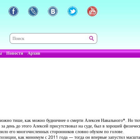
ы
Новости
Архив
можно тише, как можно будничнее о смерти Алексея Навального*. Но тих
то за день до этого Алексей присутствовал на суде, был в хорошей физиче
арило его многочисленных сторонников словно обухом по голове.
позиции, как минимум с 2011 года — тогда он впервые запустил масшт