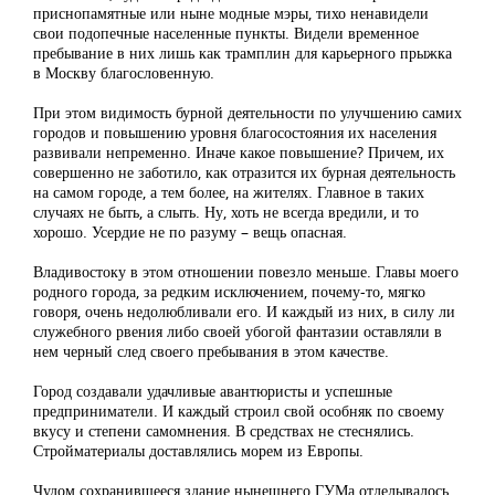
приснопамятные или ныне модные мэры, тихо ненавидели
свои подопечные населенные пункты. Видели временное
пребывание в них лишь как трамплин для карьерного прыжка
в Москву благословенную.
При этом видимость бурной деятельности по улучшению самих
городов и повышению уровня благосостояния их населения
развивали непременно. Иначе какое повышение? Причем, их
совершенно не заботило, как отразится их бурная деятельность
на самом городе, а тем более, на жителях. Главное в таких
случаях не быть, а слыть. Ну, хоть не всегда вредили, и то
хорошо. Усердие не по разуму – вещь опасная.
Владивостоку в этом отношении повезло меньше. Главы моего
родного города, за редким исключением, почему-то, мягко
говоря, очень недолюбливали его. И каждый из них, в силу ли
служебного рвения либо своей убогой фантазии оставляли в
нем черный след своего пребывания в этом качестве.
Город создавали удачливые авантюристы и успешные
предприниматели. И каждый строил свой особняк по своему
вкусу и степени самомнения. В средствах не стеснялись.
Стройматериалы доставлялись морем из Европы.
Чудом сохранившееся здание нынешнего ГУМа отделывалось