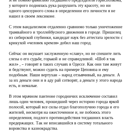
у которого поднялась рука разрушить эту красоту, но ни
одного цензурного слова в определении его личности я не
нашел в своем лексиконе.
С этим вандализмом отдаленно сравнимо только уничтожение
трамвайного и троллейбусного движения в городе. Пришелец
из сибирской глубинки, кандидат наук без аттестата зрелости с
крикухой «человек кремля» добил наш город.
Сейчас он вкушает заслуженную «славу», но не спешите лить
слезы о его судьбе, горькой и не справедливой. «Шоб я так
жил» , – говорят в таких случаях в Одессе. Как они там живут
и бедствуют, можно судить на примере Цеповяза и ему
подобным. Наши вертухаи – народ отзывчивый, на деньги. А
за их деньги они и в аду рай сотворят, а деньги у этого народа
есть, и немалые.
В этом мрачном пантеоне городничих исключение составил
лишь один человек, прошедший через историю города яркой
полосой, который все силы отдал благополучию города и его
жителей, несмотря на ожесточенное и, не побоюсь этого
определения, подлого противодействия тогдашних власть
предержащих. Так не вписавшийся в систему тотального
воровства и казнокрадства.