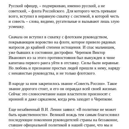
Русский офицер, – подчеркиваю, именно русский, а не
советский, – флота Российского. Для которого честь превыше
всего, вступил в неравную схватку с системой, в которой честь
и совесть – слова, видимо, ругательные и вызывают лишь злую
усмешку.
Сначала он вступил в схватку с флотским руководством,
покрывающим воровство на флоте, которое привело рядовых
матросов до крайней степени истощения. И спас мальчишек,
уже бывших в состоянии дистрофии. Черепков Виктор
Иванович из-за этого противостояния был вынужден в чине
капитана первого ранга уйти в отставку. Силы были неравные.
Но любовь и признание простых людей пришли к нему, наряду
с ненавистью руководства, и не только флотского.
В народе за ним закрепилось звание «Совесть России». Такое
звание дорогого стоит, и его он оправдал всей своей жизнью.
Сейчас это словосочетание наши властители произносят с
иронией и даже сарказмом, когда речь заходит о Черепкове.
Еще незабвенный В.И. Ленин заявил: «В политике не может
быть нравственности». Великий вождь тем самым благословил
последующие поколения руководителей страны на беззаконие,
ставшее официальной политикой в нашей стране, что мы и