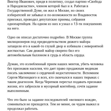
Виктор Иванович, придя в политику, создал партию «Свобода
и Народовластие», членом которой был и я. Работая в
Государственной Думе, он жил в Москве, но своих
избирателей не забывал и по-возможности во Владивосток
приезжал, проводил депутатские приемы, собрания
однопартийцев. На одном из них я узнал о 13-ти покушениях
на него.
Одно он описал достаточно подробно. В Москве группа
милиционеров под предводительством дюжего майора
затащили его в какой-то глухой двор и избивали с невероятной
жесткостью. Сам дюжий майор свирепо бил его
автомобильным баллоном в грудь в область сердца.
Думаю, это излюбленный прием наших ментов, убить человека
без признаков насилия, что дает право продажным медикам
писать заключение о сердечной недостаточности. Вспомним
Сергея Магницкого и всех, кто скончался в наших тюрьмах с
таким диагнозом. Когда Черепков перестал подавать признаки
жизни, его забросили в мусорный контейнер, сочтя задание
выполненным.
Что это было за задание последователей «великого вождя»,
сомневаться не приходится. Тем не менее, он чудом выжил и
продолжал работать.