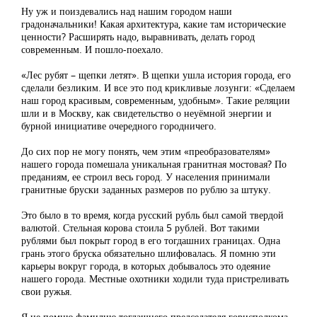
Ну уж и поиздевались над нашим городом наши
градоначальники! Какая архитектура, какие там исторические
ценности? Расширять надо, выравнивать, делать город
современным. И пошло-поехало.
«Лес рубят – щепки летят». В щепки ушла история города, его
сделали безликим. И все это под крикливые лозунги: «Сделаем
наш город красивым, современным, удобным». Такие реляции
шли и в Москву, как свидетельство о неуёмной энергии и
бурной инициативе очередного городничего.
До сих пор не могу понять, чем этим «преобразователям»
нашего города помешала уникальная гранитная мостовая? По
преданиям, ее строил весь город. У населения принимали
гранитные бруски заданных размеров по рублю за штуку.
Это было в то время, когда русский рубль был самой твердой
валютой. Стельная корова стоила 5 рублей. Вот такими
рублями был покрыт город в его тогдашних границах. Одна
грань этого бруска обязательно шлифовалась. Я помню эти
карьеры вокруг города, в которых добывалось это одеяние
нашего города. Местные охотники ходили туда пристреливать
свои ружья.
Я не помню фамилию тогдашнего председателя горисполкома,