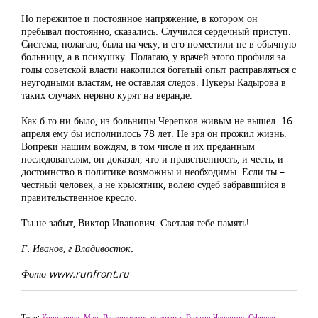
Но пережитое и постоянное напряжение, в котором он
пребывал постоянно, сказались. Случился сердечный приступ.
Система, полагаю, была на чеку, и его поместили не в обычную
больницу, а в психушку. Полагаю, у врачей этого профиля за
годы советской власти накопился богатый опыт расправляться с
неугодными властям, не оставляя следов. Нукеры Кадырова в
таких случаях нервно курят на веранде.
Как б то ни было, из больницы Черепков живым не вышел. 16
апреля ему бы исполнилось 78 лет. Не зря он прожил жизнь.
Вопреки нашим вождям, в том числе и их преданным
последователям, он доказал, что и нравственность, и честь, и
достоинство в политике возможны и необходимы. Если ты –
честный человек, а не крысятник, волею судеб забравшийся в
правительственное кресло.
Ты не забыт, Виктор Иванович. Светлая тебе память!
Г. Иванов, г Владивосток.
Фото www.runfront.ru
Теги:
Коррупция
,
Мэр
,
Владивосток
,
политика
,
Виктор Черепков
,
Офицер