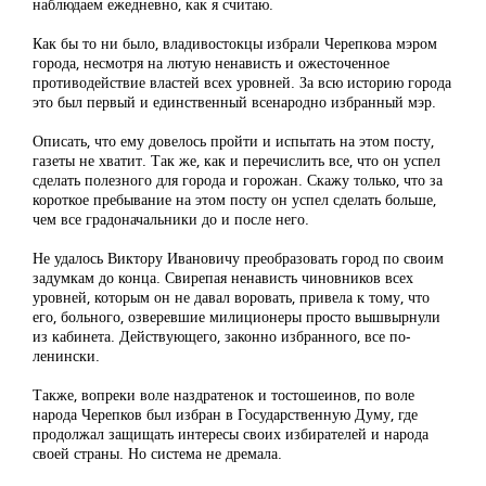
наблюдаем ежедневно, как я считаю.
Как бы то ни было, владивостокцы избрали Черепкова мэром
города, несмотря на лютую ненависть и ожесточенное
противодействие властей всех уровней. За всю историю города
это был первый и единственный всенародно избранный мэр.
Описать, что ему довелось пройти и испытать на этом посту,
газеты не хватит. Так же, как и перечислить все, что он успел
сделать полезного для города и горожан. Скажу только, что за
короткое пребывание на этом посту он успел сделать больше,
чем все градоначальники до и после него.
Не удалось Виктору Ивановичу преобразовать город по своим
задумкам до конца. Свирепая ненависть чиновников всех
уровней, которым он не давал воровать, привела к тому, что
его, больного, озверевшие милиционеры просто вышвырнули
из кабинета. Действующего, законно избранного, все по-
ленински.
Также, вопреки воле наздратенок и тостошеинов, по воле
народа Черепков был избран в Государственную Думу, где
продолжал защищать интересы своих избирателей и народа
своей страны. Но система не дремала.