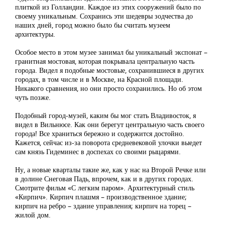
плиткой из Голландии. Каждое из этих сооружений было по
своему уникальным. Сохранись эти шедевры зодчества до
наших дней, город можно было бы считать музеем
архитектуры.
Особое место в этом музее занимал бы уникальный экспонат –
гранитная мостовая, которая покрывала центральную часть
города. Видел я подобные мостовые, сохранившиеся в других
городах, в том числе и в Москве, на Красной площади.
Никакого сравнения, но они просто сохранились. Но об этом
чуть позже.
Подобный город-музей, каким бы мог стать Владивосток, я
видел в Вильнюсе. Как они берегут центральную часть своего
города! Все храниться бережно и содержится достойно.
Кажется, сейчас из-за поворота средневековой улочки выедет
сам князь Гидеминес в доспехах со своими рыцарями.
Ну, а новые кварталы такие же, как у нас на Второй Речке или
в долине Снеговая Падь, впрочем, как и в других городах.
Смотрите фильм «С легким паром». Архитектурный стиль
«Кирпич». Кирпич плашмя – производственное здание;
кирпич на ребро – здание управления; кирпич на торец –
жилой дом.