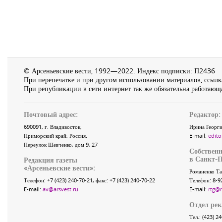
© Арсеньевские вести, 1992—2022. Индекс подписки: П2436
При перепечатке и при другом использовании материалов, ссылка
При републикации в сети интернет так же обязательна работающа
Почтовый адрес:
Редактор:
690091
, г.
Владивосток
,
Ирина Георги
Приморский край
,
Россия
.
E-mail:
edito
Переулок Шевченко
, дом 9, 27
Собственн
в Санкт-П
Редакция газеты
«
Арсеньевские вести
»:
Романенко Та
Телефон:
+7 (423) 240-70-21
, факс:
+7 (423) 240-70-22
Телефон: 8-9
E-mail:
av@arsvest.ru
E-mail:
rtg@
Отдел ре
Тел.: (423) 2