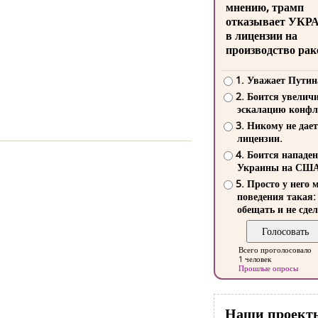
мнению, трамп
отказывает УКР
в лицензии на
производство рак
1. Уважает Путин
2. Боится увелич
эскалацию конфл
3. Никому не дает
лицензии.
4. Боится нападе
Украины на СШ
5. Просто у него 
поведения такая:
обещать и не сдел
Всего проголосовало
1 человек
Прошлые опросы
Наши проект