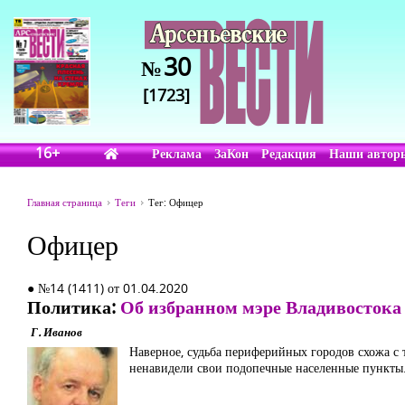
30
№
[1723]
16+
Реклама
ЗаКон
Редакция
Наши автор
Главная страница
Теги
Тег: Офицер
Офицер
● №14 (1411) от 01.04.2020
Политика:
Об избранном мэре Владивостока
Г. Иванов
Наверное, судьба периферийных городов схожа с 
ненавидели свои подопечные населенные пункты.