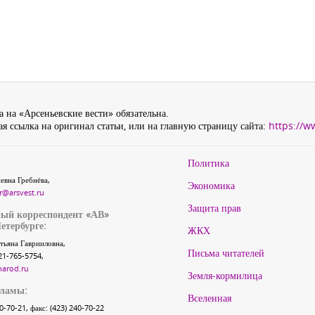
 на «Арсеньевские вести» обязательна.
я ссылка на оригинал статьи, или на главную страницу сайта:
https://w
Политика
евна Гребнёва,
Экономика
r@arsvest.ru
Защита прав
ый корреспондент «АВ»
етербурге:
ЖКХ
тьяна Гаврииловна,
Письма читателей
21-765-5754,
narod.ru
Земля-кормилица
кламы:
Вселенная
40-70-21, факс: (423) 240-70-22