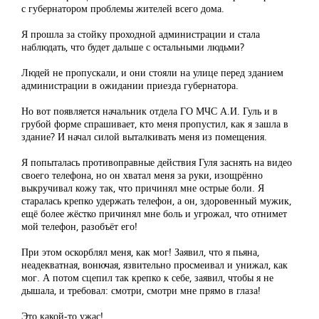
с губернатором проблемы жителей всего дома.
Я прошла за стойку проходной администрации и стала
наблюдать, что будет дальше с остальными людьми?
Людей не пропускали, и они стояли на улице перед зданием
администрации в ожидании приезда губернатора.
Но вот появляется начальник отдела ГО МЧС А.И. Гуль и в
грубой форме спрашивает, кто меня пропустил, как я зашла в
здание? И начал силой выталкивать меня из помещения.
Я попыталась противоправные действия Гуля заснять на видео
своего телефона, но он хватал меня за руки, изощрённо
выкручивал кожу так, что причинял мне острые боли. Я
старалась крепко удержать телефон, а он, здоровенный мужик,
ещё более жёстко причинял мне боль и угрожал, что отнимет
мой телефон, разобъёт его!
При этом оскорблял меня, как мог! Заявил, что я пьяна,
неадекватная, вонючая, язвительно просмеивал и унижал, как
мог. А потом сцепил так крепко к себе, заявил, чтобы я не
дышала, и требовал: смотри, смотри мне прямо в глаза!
Это какой-то ужас!