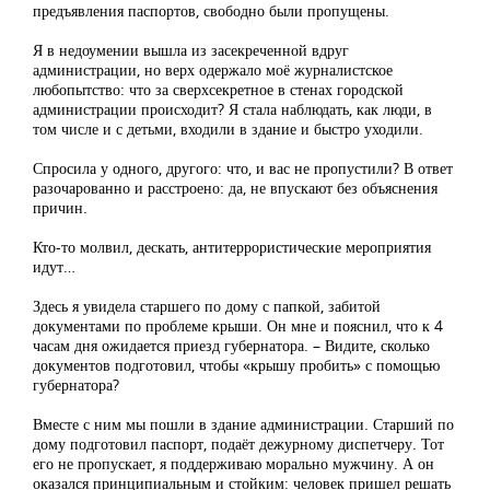
предъявления паспортов, свободно были пропущены.
Я в недоумении вышла из засекреченной вдруг
администрации, но верх одержало моё журналистское
любопытство: что за сверхсекретное в стенах городской
администрации происходит? Я стала наблюдать, как люди, в
том числе и с детьми, входили в здание и быстро уходили.
Спросила у одного, другого: что, и вас не пропустили? В ответ
разочарованно и расстроено: да, не впускают без объяснения
причин.
Кто-то молвил, дескать, антитеррористические мероприятия
идут…
Здесь я увидела старшего по дому с папкой, забитой
документами по проблеме крыши. Он мне и пояснил, что к 4
часам дня ожидается приезд губернатора. – Видите, сколько
документов подготовил, чтобы «крышу пробить» с помощью
губернатора?
Вместе с ним мы пошли в здание администрации. Старший по
дому подготовил паспорт, подаёт дежурному диспетчеру. Тот
его не пропускает, я поддерживаю морально мужчину. А он
оказался принципиальным и стойким: человек пришел решать