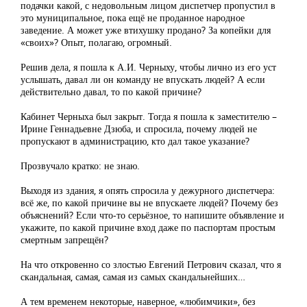
подачки какой, с недовольным лицом диспетчер пропустил в
это муниципальное, пока ещё не проданное народное
заведение. А может уже втихушку продано? За копейки для
«своих»? Опыт, полагаю, огромный.
Решив дела, я пошла к А.И. Черныху, чтобы лично из его уст
услышать, давал ли он команду не впускать людей? А если
действительно давал, то по какой причине?
Кабинет Черныха был закрыт. Тогда я пошла к заместителю –
Ирине Геннадьевне Дзюба, и спросила, почему людей не
пропускают в администрацию, кто дал такое указание?
Прозвучало кратко: не знаю.
Выходя из здания, я опять спросила у дежурного диспетчера:
всё же, по какой причине вы не впускаете людей? Почему без
объяснений? Если что-то серьёзное, то напишите объявление и
укажите, по какой причине вход даже по паспортам простым
смертным запрещён?
На что откровенно со злостью Евгений Петрович сказал, что я
скандальная, самая, самая из самых скандальнейших…
А тем временем некоторые, наверное, «любимчики», без