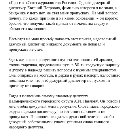
«Пресса» «Союз журналистов России». Однако дежурный
диспетчер Евгений Петрович, фамилию которого я не знаю, а
бейджика у него нет, не стал меня пропускать. На мой вопрос:
почему, по какой причине и на каком основании, – он коротко
бросил, что получил такой приказ от начальства сверху и
обязан его выполнять.
Несмотря на мою просьбу показать этот приказ, недовольный
дежурный диспетчер никакого документа не показал и
пропускать не стал.
Здесь же, возле пропускного пункта «чиновничьей армии»,
стояла старушка, проделавшая путь в 30-ти градусную жарищу
и духоту в надежде решить вопросы с нужным специалистом.
Она, опираясь на костыль, и держа в руках паспорт, жалостливо
пояснила мне, что и её дежурный диспетчер не пускает, и
причину не говорит.
Тогда я позвонила самому главному депутату
Дальнереченского городского округа А.И. Павлову. Он говорит
мне, чтобы дежурный меня пропустил. Слова главы городского
округа передаю диспетчеру, но тот стоит на своем и не
пропускает. Пришлось передать в руки свой телефон, чтобы
дежурный собственными ушами услышал слова главного
народного депутата.