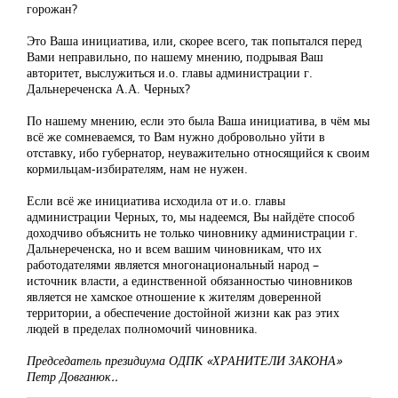
горожан?
Это Ваша инициатива, или, скорее всего, так попытался перед
Вами неправильно, по нашему мнению, подрывая Ваш
авторитет, выслужиться и.о. главы администрации г.
Дальнереченска А.А. Черных?
По нашему мнению, если это была Ваша инициатива, в чём мы
всё же сомневаемся, то Вам нужно добровольно уйти в
отставку, ибо губернатор, неуважительно относящийся к своим
кормильцам-избирателям, нам не нужен.
Если всё же инициатива исходила от и.о. главы
администрации Черных, то, мы надеемся, Вы найдёте способ
доходчиво объяснить не только чиновнику администрации г.
Дальнереченска, но и всем вашим чиновникам, что их
работодателями является многонациональный народ –
источник власти, а единственной обязанностью чиновников
является не хамское отношение к жителям доверенной
территории, а обеспечение достойной жизни как раз этих
людей в пределах полномочий чиновника.
Председатель президиума ОДПК «ХРАНИТЕЛИ ЗАКОНА»
Петр Довганюк..