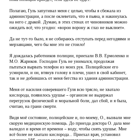
Полагаю, Гуль запугивал меня с целью, чтобы я сбежала из
администрации, а после оклеветать, что я пьяна, и накинулась
на него с дракой. Думаю, в этих стенах от чиновников можно
ожидать всё, что угодно: «ворон ворону ж глаз не выклюет».
Да не тут-то было, я не собираюсь отступать перед негодяями и
мерзавцами, чего бы мне это не стоило!
Я дождалась работников полиции, приехали В.В. Ермоленко и
М.О. Жариков. Господин Гуль не унимался, продолжая
пытаться вырвать телефон из моих рук. Полицейские его
усмирили, и он, втянув голову в плечи, ушел в свой кабинет,
так и не добившись от меня бегства из здания администрации.
Меня от насилия озверевшего Гуля всю трясло, не хватало
кислорода, появилось удушье – организм не выдержал
перегрузок физической и моральной боли, дал сбой, и я была,
считаю, на грани смерти.
Видя моё состояние, полицейские и, по-моему, О., вызвали мне
скорую медицинскую помощь. До приезда доктора О. дала мне
валидол и время от времени – воду, чтобы снять удушье. Мне
всё более не хватало кислорода… Приехал врач, установил
давление 185, оказал квалифицированную помощь,