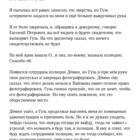
Я пыталась всё равно записать эти зверства, но Гуль
остервенело кидался на меня и ещё больнее выкручивал руки.
Я от боли закричала, и, обращаясь к дежурному, говорю:
Евгений Петрович, вы всё видите и будете свидетелем, что
вытворяет Гуль. На что диспетчер сказал, что ничего
свидетельствовать не будет.
На мой крик вышла О., и она, по-моему, вызвала полицию.
Спасибо ей.
Появился сотрудник полиции Дёмин, но Гуль и при нём руки
свои распускал и запрещал фотографировать. Дёмин ему
сказал, что этого делать нельзя и Набокова имеет полное право
фотографировать. Гуль гневно произнёс, что он не хочет, чтобы
его фотографировали. Но ему опять пояснили, что это
общественное место.
Дёмин ушёл, а Гуль продолжал выгонять меня из помещения
администрации и причинять боль. Но я и не думала уходить,
твёрдо сказала, что никуда отсюда не выйду, тогда он заявил с
угрозой, что ночевать я буду там, в полиции. Я ему в ответ, что
буду ждать сотрудников полиции, но он тогда сообщил, что
пока полиция приедет, тебя здесь не будет.