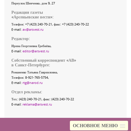
Переулок Шевченко
, дом 9, 27
Редакция газеты
«
Арсеньевские вести
»:
Телефон:
+7 (423) 240-70-21
, факс:
+7 (423) 240-70-22
E-mail:
av@arsvest.ru
Редактор:
Ирина Георгиевна Гребнёва,
E-mail:
editor@arsvest.ru
Собственный корреспондент «АВ»
в Санкт-Петербурге:
Романенко Татьяна Гаврииловна,
Телефон: 8-921-765-5754,
E-mail:
rtg@narod.ru
Отдел рекламы:
Тел.: (423) 240-70-21, факс: (423) 240-70-22
E-mail:
reklama@arsvest.ru
ОСНОВНОЕ МЕНЮ