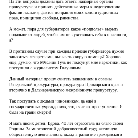
На эти вопросы должны дать ответы надзорные органы
прокуратуры и принять действенные меры к недопущению
фактов насилия, фактов попрания моих конституционных
прав, принципов свободы, равенства.
А может, пора для губернаторов какое «подполье» вырыть
подальше от людей, чтобы им не чувствовать себя в опасности,
а?
В противном случае при каждом приезде губернатора нужно
запасаться лекарствами, вызывать скорую помощь? Хорошо
ещё, думаю, что МЧСник Гуль не подсунул мне наркотики, как
поступили с журналистом Голуновым…
Данный материал прошу считать заявлением в органы
Генеральной прокуратуры, прокуратуры Приморского края и
вторично в Дальнереченскую межрайонную прокуратуру.
Так поступать с людьми чиновникам, да ещё в
государственных учреждениях, это, считаю, преступление! Я
была на грани смерти!
Я мать двоих детей. Вдова. 40 лет отработала на благо своей
Родины. За многолетний добросовестный труд, активную
общественную деятельность, вклад в развитие гражданского