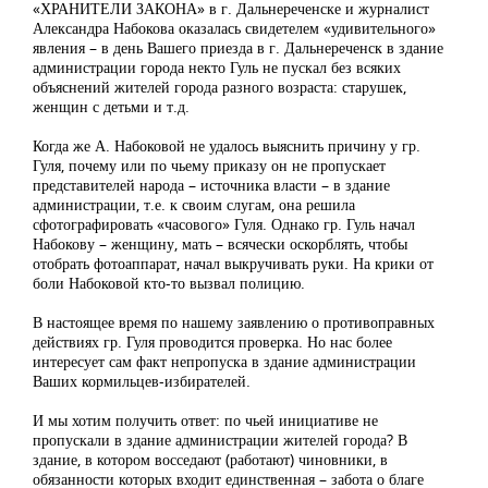
«ХРАНИТЕЛИ ЗАКОНА» в г. Дальнереченске и журналист
Александра Набокова оказалась свидетелем «удивительного»
явления – в день Вашего приезда в г. Дальнереченск в здание
администрации города некто Гуль не пускал без всяких
объяснений жителей города разного возраста: старушек,
женщин с детьми и т.д.
Когда же А. Набоковой не удалось выяснить причину у гр.
Гуля, почему или по чьему приказу он не пропускает
представителей народа – источника власти – в здание
администрации, т.е. к своим слугам, она решила
сфотографировать «часового» Гуля. Однако гр. Гуль начал
Набокову – женщину, мать – всячески оскорблять, чтобы
отобрать фотоаппарат, начал выкручивать руки. На крики от
боли Набоковой кто-то вызвал полицию.
В настоящее время по нашему заявлению о противоправных
действиях гр. Гуля проводится проверка. Но нас более
интересует сам факт непропуска в здание администрации
Ваших кормильцев-избирателей.
И мы хотим получить ответ: по чьей инициативе не
пропускали в здание администрации жителей города? В
здание, в котором восседают (работают) чиновники, в
обязанности которых входит единственная – забота о благе