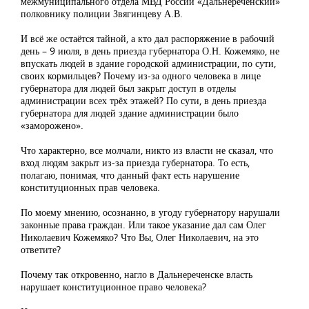
межмуниципального отдела МВД России «Дальнереченский»
полковнику полиции Звягинцеву А.В.
И всё же остаётся тайной, а кто дал распоряжение в рабочий
день – 9 июля, в день приезда губернатора О.Н. Кожемяко, не
впускать людей в здание городской администрации, по сути,
своих кормильцев? Почему из-за одного человека в лице
губернатора для людей был закрыт доступ в отделы
администрации всех трёх этажей? По сути, в день приезда
губернатора для людей здание администрации было
«заморожено».
Что характерно, все молчали, никто из власти не сказал, что
вход людям закрыт из-за приезда губернатора. То есть,
полагаю, понимая, что данный факт есть нарушение
конституционных прав человека.
По моему мнению, осознанно, в угоду губернатору нарушали
законные права граждан. Или такое указание дал сам Олег
Николаевич Кожемяко? Что Вы, Олег Николаевич, на это
ответите?
Почему так откровенно, нагло в Дальнереченске власть
нарушает конституционное право человека?