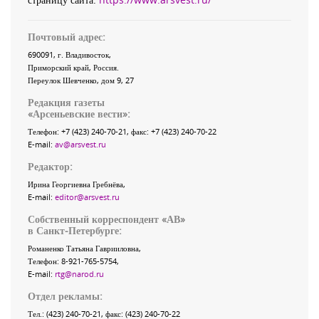
Почтовый адрес:
690091
, г.
Владивосток
,
Приморский край
,
Россия
.
Переулок Шевченко
, дом 9, 27
Редакция газеты
«
Арсеньевские вести
»:
Телефон:
+7 (423) 240-70-21
, факс:
+7 (423) 240-70-22
E-mail:
av@arsvest.ru
Редактор:
Ирина Георгиевна Гребнёва,
E-mail:
editor@arsvest.ru
Собственный корреспондент «АВ»
в Санкт-Петербурге:
Романенко Татьяна Гаврииловна,
Телефон: 8-921-765-5754,
E-mail:
rtg@narod.ru
Отдел рекламы:
Тел.: (423) 240-70-21, факс: (423) 240-70-22