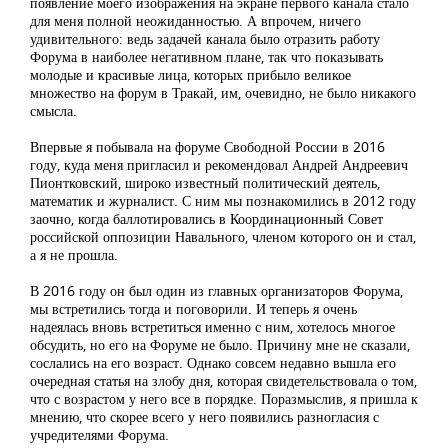
появление моего изображения на экране первого канала стало
для меня полной неожиданностью. А впрочем, ничего
удивительного: ведь задачей канала было отразить работу
Форума в наиболее негативном плане, так что показывать
молодые и красивые лица, которых прибыло великое
множество на форум в Тракай, им, очевидно, не было никакого
смысла.
Впервые я побывала на форуме Свободной России в 2016
году, куда меня пригласил и рекомендовал Андрей Андреевич
Пионтковский, широко известный политический деятель,
математик и журналист. С ним мы познакомились в 2012 году
заочно, когда баллотировались в Координационный Совет
российской оппозиции Навального, членом которого он и стал,
а я не прошла.
В 2016 году он был один из главных организаторов Форума,
мы встретились тогда и поговорили. И теперь я очень
надеялась вновь встретиться именно с ним, хотелось многое
обсудить, но его на Форуме не было. Причину мне не сказали,
сослались на его возраст. Однако совсем недавно вышла его
очередная статья на злобу дня, которая свидетельствовала о том,
что с возрастом у него все в порядке. Поразмыслив, я пришла к
мнению, что скорее всего у него появились разногласия с
учредителями Форума.