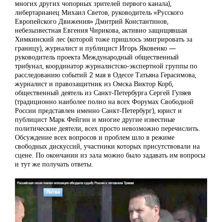
многих других чопорных зрителей первого канала),
либертарианец Михаил Светов, руководитель «Русского
Европейского Движения» Дмитрий Константинов,
небезызвестная Евгения Чирикова, активно защищявшая
Химкинский лес (которой тоже пришлось эмигрировать за
границу), журналист и публицист Игорь Яковенко —
руководитель проекта Международный общественный
трибунал, координатор журналистско-экспертной группы по
расследованию событий 2 мая в Одессе Татьяна Герасимова,
журналист и правозащитник из Омска Виктор Корб,
общественный деятель из Санкт-Петербурга Сергей Гуляев
(традиционно наиболее полно на всех Форумах Свободной
России представлен именно Санкт-Петербург), юрист и
публицист Марк Фейгин и многие другие известные
политические деятели, всех просто невозможно перечислить.
Обсуждение всех вопросов и проблем шло в режиме
свободных дискуссий, участники которых присутствовали на
сцене. По окончании из зала можно было задавать им вопросы
и тут же получать ответы.