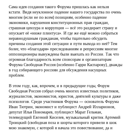
Сама идея создания такого Форума пришлась как нельзя
кстати. Видя неуклонное падение нашего государства по очень
многим (если не по всем) позициям, особенно падение
экономики, нарушения конституционных прав граждан,
страшная цензура и коррупция — всё это раздирает страну и
опускает её «ниже плинтуса». И где же ещё можно собраться
неравнодушным гражданам, чтобы тщательно обсудить
причины создания этой ситуации и пути выхода из неё? Тем
более, что «благодаря» преследованиям и репрессиям многие
оппозиционеры вынуждены были выехать из России. Так что
огромная благодарность всем спонсорам и организаторам
Форума Свободная Россия (особенно Гарри Каспарову), дважды
в год собирающего россиян для обсуждения насущных
проблем.
В этом году, как, впрочем, и в предыдущие годы, Форум
Свободная Россия собрал очень многих известных политиков,
журналистов, экономистов, юристов, деятелей культуры и даже
психологов. Среди участников Форума — основатель Форума
Иван Тютрин, экономист и публицист Андрей Илларионов,
депутат Илья Пономарев, публицист Марат Гельман,
телеведущий Евгений Киселев, музыкальный критик Артемий
Троицкий (свободная поза и шорты которого привели в шок
мою знакомую, с которой я начала это повествование, да и