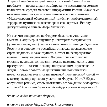
А третий наиболее острый вопрос по самой близкой мне
проблеме — пропаганда и зомбирование населения огромным
количеством средств массовой информации России. Даже само
название этой дискуссионной панели говорит о многом:
«Международный общественный трибунал: информационный
терроризм путинского телевизора и его жертвы». Вел эту
дискуссионную панель Игорь Яковенко.
Не все, что говорилось на Форуме, было созвучно моим
мыслям. Например, я ощутила у некоторых выступающих
(довольно нерядовых) депрессивную ноту по поводу будущего
России и в отношение российского народа, проявляющего
страх, жадность и даже глупость в ответ на беспредельное
вранье. К тому же участники Форума признают, что их
влияние на демонтаж тирании весьма невелик: мониторинг
преступлений власти, помощь пострадавшим, просвещение
людей. Только протестные движения вне политической
повестки режима могут стать значимой политической силой —
к такому выводу приходят участники Форума. И что? Ждать
обрушения режима, чтобы возглавить возрождение демократии
в стране? А если это будет какой-нибудь кровавый переворот?
Фото из видео на сайте Форума,
а также из видео https://www.1tv.ru/news