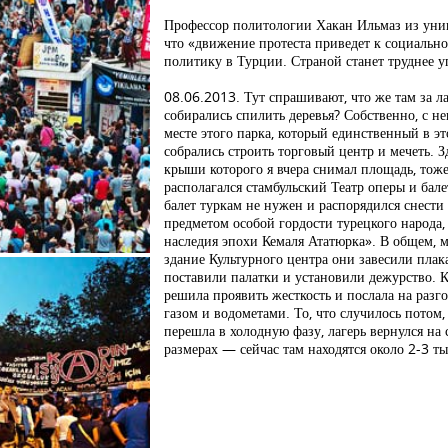
Профессор политологии Хакан Ильмаз из унив
что «движение протеста приведет к социальн
политику в Турции. Страной станет труднее у
08.06.2013. Тут спрашивают, что же там за ла
собирались спилить деревья? Собственно, с не
месте этого парка, который единственный в э
собрались строить торговый центр и мечеть. З
крыши которого я вчера снимал площадь, тоже
располагался стамбульский Театр оперы и бале
балет туркам не нужен и распорядился снести 
предметом особой гордости турецкого народа
наследия эпохи Кемаля Ататюрка». В общем, м
здание Культурного центра они завесили плака
поставили палатки и установили дежурство. Ка
решила проявить жесткость и послала на разго
газом и водометами. То, что случилось потом,
перешла в холодную фазу, лагерь вернулся на
размерах — сейчас там находятся около 2-3 ты