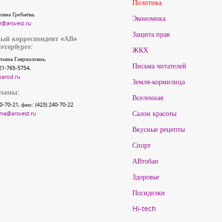
Политика
евна Гребнёва,
Экономика
r@arsvest.ru
Защита прав
ый корреспондент «АВ»
етербурге:
ЖКХ
тьяна Гаврииловна,
Письма читателей
21-765-5754,
narod.ru
Земля-кормилица
кламы:
Вселенная
40-70-21, факс: (423) 240-70-22
Салон красоты
ma@arsvest.ru
Вкусные рецепты
Спорт
АВтобан
Здоровье
Посиделки
Hi-tech