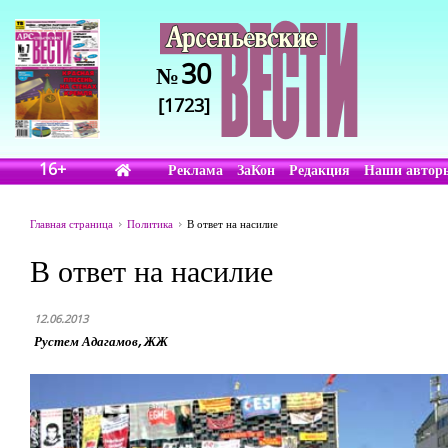
30
№
[1723]
16+
Реклама
ЗаКон
Редакция
Наши автор
Главная страница
Политика
В ответ на насилие
В ответ на насилие
12.06.2013
Рустем Адагамов, ЖЖ