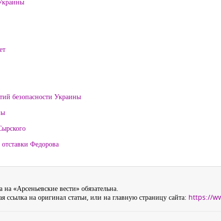
 Украины
ет
нтий безопасности Украины
ны
Сырского
 отставки Федорова
 на «Арсеньевские вести» обязательна.
я ссылка на оригинал статьи, или на главную страницу сайта:
https://w