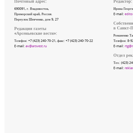
Почтовый адрес:
Редактор:
690091
, г.
Владивосток
,
Ирина Георги
Приморский край
,
Россия
.
E-mail:
edito
Переулок Шевченко
, дом 9, 27
Собственн
в Санкт-П
Редакция газеты
«
Арсеньевские вести
»:
Романенко Та
Телефон:
+7 (423) 240-70-21
, факс:
+7 (423) 240-70-22
Телефон: 8-9
E-mail:
av@arsvest.ru
E-mail:
rtg@
Отдел ре
Тел.: (423) 2
E-mail:
rekla