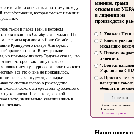
мнению, трамп
ерситета Богазичи сказал по этому поводу,
отказывает УКР
ой трансформации, которая сможет изменить
в лицензии на
правлять».
производство рак
герь такой в парке Гези, в котором
1. Уважает Путин
го-то вся война в Стамбуле и началась. На
том не самом красивом районе Стамбула,
2. Боится увелич
дание Культурного центра Ататюрка, с
эскалацию конфл
 собираются снести. В нем раньше
3. Никому не дает
та, но премьер-министр Эрдоган сказал, что
лицензии.
здание, которое, как пишут, «было
4. Боится нападе
, воплощением культурного и политического
Украины на СШ
естным всё это очень не понравилось,
тами, взяв его штурмом, а в парке
5. Просто у него 
кая-то светлая голова в руководстве
поведения такая:
н экологического лагеря своих дуболомов с
обещать и не сдел
 вы уже видели. После того, как война
 своё место, значительно увеличившись в
сяч человек.
Всего проголосовало
1 человек
Прошлые опросы
Наши проект