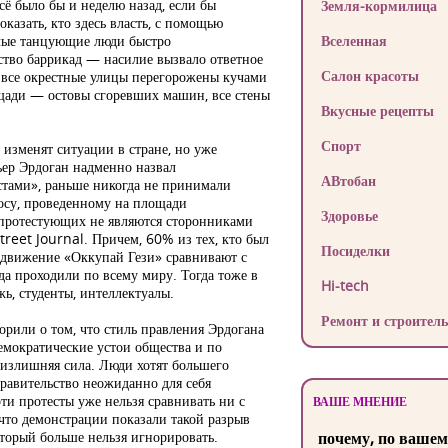
всё было бы и неделю назад, если бы
Земля-кормилица
азать, кто здесь власть, с помощью
илые танцующие люди быстро
Вселенная
ьство баррикад — насилие вызвало ответное
Салон красоты
 все окрестные улицы перегорожены кучами
ощади — остовы сгоревших машин, все стены
Вкусные рецепты
Спорт
 изменят ситуации в стране, но уже
ьер Эрдоган надменно назвал
АВтобан
стами», раньше никогда не принимали
росу, проведенному на площади
Здоровье
 протестующих не являются сторонниками
reet Journal. Причем, 60% из тех, кто был
Посиделки
с движение «Оккупай Гези» сравнивают с
да проходили по всему миру. Тогда тоже в
Hi-tech
ь, студенты, интеллектуалы.
Ремонт и строитель
рили о том, что стиль правления Эрдогана
емократические устои общества и по
излишняя сила. Люди хотят большего
равительство неожиданно для себя
эти протесты уже нельзя сравнивать ни с
ВАШЕ МНЕНИЕ
что демонстрации показали такой разрыв
торый больше нельзя игнорировать.
почему, по вашем