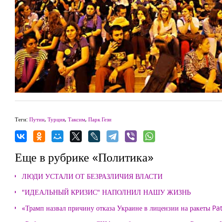
Теги:
Путин
,
Турция
,
Таксим
,
Парк Гези
Еще в рубрике «Политика»
ЛЮДИ УСТАЛИ ОТ БЕЗРАЗЛИЧИЯ ВЛАСТИ
"ИДЕАЛЬНЫЙ КРИЗИС" НАПОЛНИЛ НАШУ ЖИЗНЬ
«Трамп назвал причину отказа Украине в лицензии на ракеты Pat