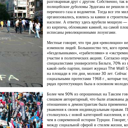
разговаривая друг с другом. Собственно, так 
полицейские дуболомы Эрдогана не решили пок
перечного газа и водометов. Тогда все эти м
организовались, взялись за камни и строител
насилие. А ответку здесь врубили мощную —
из кирпича, обломками камней, на самой пл
исписаны революционными лозунгами.
Местные говорят, что три дня «революции» не
изменили людей. Большинство тех, кого прем
«бездельниками», «грабителями» и «экстреми
участие в политических акциях. Согласно оп
специалистами университета Бильги, 70% из
какой-либо партии, пишет журнал The Wall St
на площади в эти дни, моложе 30 лет. Сейча
социальными протестами 1968 г., которые тог
рядах протестующих была в основном молодеж
Более чем 90% из опрошенных на Таксим гово
слишком авторитарный, что были атакованы д
отношению к демонстрантам была применена 
уважения к своим индивидуальным правам. П
столкнулось с новой категорией населения, и 
чем в современной истории Турции. Говорят, 
между социальной сферой и стилем жизни, ко