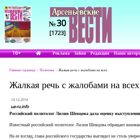
30
№
[1723]
16+
Реклама
ЗаКон
Редакция
Наши автор
Главная страница
Политика
Жалкая речь с жалобами на всех
Жалкая речь с жалобами на всех
10.12.2014
ua-ru.info
Российский политолог Лилия Шевцова дала оценку выступлени
Известный российский политолог Лилия Шевцова обращает вниман
На ее взгляд, глава российского государства выглядел не столь увер