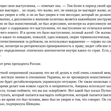
ыдущие свои выступления, — отмечает она. — Тем более в период своей к
н выглядел... не скажу, что жалко, нет, он никогда не выглядит жалко, но
ыл уверен в себе, и он не был уверен в том месседже, который он долже
ломатию, а дипломатия и внешняя политика является важнейшим инструм
н не был воинственный, не был агрессивен, несмотря на агрессивную ле
 идет о содержании его выступления, это выступление не отличался ниче
ичего нового. И в целом это было выступление, полный жалоб. Он жалова
 о каких-то новациях, пожалуй, одна новация, скорее терминологическая, 
оотечественников за рубежом, он использовал выражение — «право на са
 он, несмотря на риторическую приверженность к праву, видит себя вне 
ну» определенных этнических контингентов внутри каких-то стран. Есть
.
от речи президента России.
ретной оперативной указания, что же ей делать в этой очень сложной меж
л жесткую линию в отношении Украины, но не чрезмерную воинственно
е он будет дестабилизировать украинскую ситуацию. Он также несколько с
ремя делает нам всякие гадости и неприятности, Америка использует шан
а, только поймите, что вы нас оскорбляете. Вот какой был посыл Путина
ступать, который пытается выглядеть победителем, который пытается выгл
о же время это был человек, явно был не уверен в том, что говорит. Он 
ка», подчеркнула Шевцова.