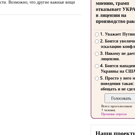
ости. Возможно, что другие важные вещи
мнению, трамп
отказывает УКР
в лицензии на
производство рак
1. Уважает Путин
2. Боится увелич
эскалацию конфл
3. Никому не дает
лицензии.
4. Боится нападе
Украины на СШ
5. Просто у него 
поведения такая:
обещать и не сдел
Всего проголосовало
1 человек
Прошлые опросы
Наши проект