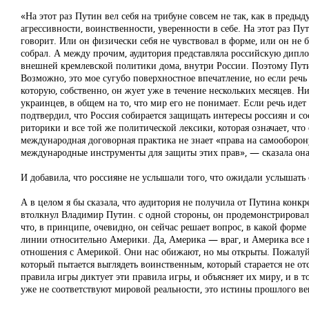
«На этот раз Путин вел себя на трибуне совсем не так, как в пред
агрессивности, воинственности, уверенности в себе. На этот раз Пути
говорит. Или он физически себя не чувствовал в форме, или он не б
собрал. А между прочим, аудитория представляла российскую дип
внешней кремлевской политики дома, внутри России. Поэтому Пути
Возможно, это мое сугубо поверхностное впечатление, но если речь
которую, собственно, он жует уже в течение нескольких месяцев. Н
украинцев, в общем на то, что мир его не понимает. Если речь идет
подтвердил, что Россия собирается защищать интересы россиян и с
риторики и все той же политической лексики, которая означает, что
международная договорная практика не знает «права на самооборо
международные инструменты для защиты этих прав», — сказала она
И добавила, что россияне не услышали того, что ожидали услышать 
А в целом я бы сказала, что аудитория не получила от Путина конк
втолкнул Владимир Путин. с одной стороны, он продемонстрирова
что, в принципе, очевидно, он сейчас решает вопрос, в какой форм
линии относительно Америки. Да, Америка — враг, и Америка все в
отношения с Америкой. Они нас обижают, но мы открыты. Пожалуйст
который пытается выглядеть воинственным, который старается не от
правила игры диктует эти правила игры, и объясняет их миру, и в т
уже не соответствуют мировой реальности, это истины прошлого ве