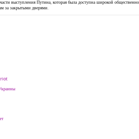
й части выступления Путина, которая была доступна широкой общественн
м за закрытыми дверями.
riot
 Украины
ет