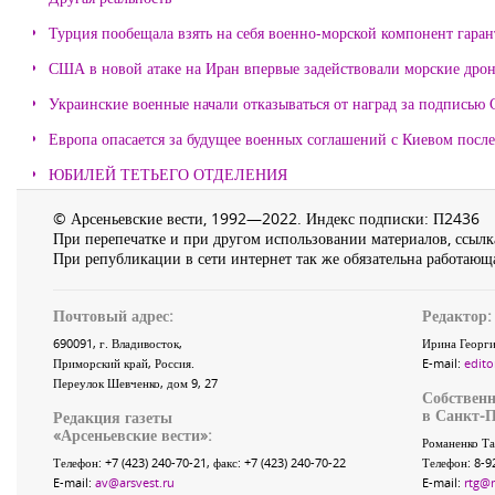
Турция пообещала взять на себя военно-морской компонент гара
США в новой атаке на Иран впервые задействовали морские дро
Украинские военные начали отказываться от наград за подписью 
Европа опасается за будущее военных соглашений с Киевом после
ЮБИЛЕЙ ТЕТЬЕГО ОТДЕЛЕНИЯ
© Арсеньевские вести, 1992—2022. Индекс подписки: П2436
При перепечатке и при другом использовании материалов, ссылка
При републикации в сети интернет так же обязательна работающа
Почтовый адрес:
Редактор:
690091
, г.
Владивосток
,
Ирина Георги
Приморский край
,
Россия
.
E-mail:
edito
Переулок Шевченко
, дом 9, 27
Собственн
в Санкт-П
Редакция газеты
«
Арсеньевские вести
»:
Романенко Та
Телефон:
+7 (423) 240-70-21
, факс:
+7 (423) 240-70-22
Телефон: 8-9
E-mail:
av@arsvest.ru
E-mail:
rtg@