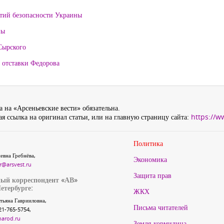
нтий безопасности Украины
ны
Сырского
 отставки Федорова
 на «Арсеньевские вести» обязательна.
я ссылка на оригинал статьи, или на главную страницу сайта:
https://w
Политика
евна Гребнёва,
Экономика
r@arsvest.ru
Защита прав
ый корреспондент «АВ»
етербурге:
ЖКХ
тьяна Гаврииловна,
Письма читателей
21-765-5754,
narod.ru
Земля-кормилица