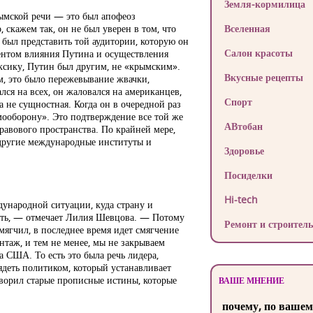
Земля-кормилица
рымской речи — это был апофеоз
, скажем так, он не был уверен в том, что
Вселенная
н был представить той аудитории, которую он
Салон красоты
ентом влияния Путина и осуществления
ксику, Путин был другим, не «крымским».
Вкусные рецепты
м, это было пережевывание жвачки,
лся на всех, он жаловался на американцев,
Спорт
а не сущностная. Когда он в очередной раз
мооборону». Это подтверждение все той же
АВтобан
правового пространства. По крайней мере,
 другие международные институты и
Здоровье
Посиделки
Hi-tech
дународной ситуации, куда страну и
сть, — отмечает Лилия Шевцова. — Потому
Ремонт и строитель
мягчил, в последнее время идет смягчение
таж, и тем не менее, мы не закрываем
 США. То есть это была речь лидера,
ядеть политиком, который устанавливает
говорил старые прописные истины, которые
ВАШЕ МНЕНИЕ
почему, по вашем