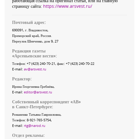
работающая ссылка на оригинал статьи, или на главную
страницу сайта:
https://www.arsvest.ru/
Почтовый адрес:
690091
, г.
Владивосток
,
Приморский край
,
Россия
.
Переулок Шевченко
, дом 9, 27
Редакция газеты
«
Арсеньевские вести
»:
Телефон:
+7 (423) 240-70-21
, факс:
+7 (423) 240-70-22
E-mail:
av@arsvest.ru
Редактор:
Ирина Георгиевна Гребнёва,
E-mail:
editor@arsvest.ru
Собственный корреспондент «АВ»
в Санкт-Петербурге:
Романенко Татьяна Гаврииловна,
Телефон: 8-921-765-5754,
E-mail:
rtg@narod.ru
Отдел рекламы: