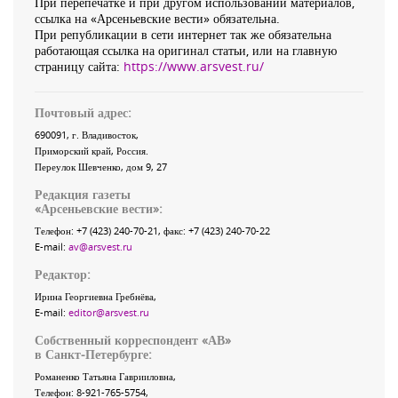
При перепечатке и при другом использовании материалов,
ссылка на «Арсеньевские вести» обязательна.
При републикации в сети интернет так же обязательна
работающая ссылка на оригинал статьи, или на главную
страницу сайта:
https://www.arsvest.ru/
Почтовый адрес:
690091
, г.
Владивосток
,
Приморский край
,
Россия
.
Переулок Шевченко
, дом 9, 27
Редакция газеты
«
Арсеньевские вести
»:
Телефон:
+7 (423) 240-70-21
, факс:
+7 (423) 240-70-22
E-mail:
av@arsvest.ru
Редактор:
Ирина Георгиевна Гребнёва,
E-mail:
editor@arsvest.ru
Собственный корреспондент «АВ»
в Санкт-Петербурге:
Романенко Татьяна Гаврииловна,
Телефон: 8-921-765-5754,