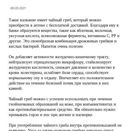
08.09.2021
Такое название имеет чайный гриб, который можно
приобрести в аптеке с бесплатной доставкой. Благодаря ему в
банке образуются вещества, такие как яблочная, молочная,
уксусная кислота, всевозможные ферменты, витамины С, РР и
другие. Это своеобразная комбинация дрожжевых грибков и
кислых бактерий. Напиток очень полезен.
Он добавляет активности желудочно-кишечному тракту,
нейтрализует отрицательную микрофлору, стабилизирует
желудочную кислотность, снижает давление и количество в
крови холестерина, ослабляет боли сердца, способствует
нормальному сну и отдыху. Впечатляет его положительное
действие на течение болезней почек при наличии в них
камней.
Чайный гриб можно с успехом использовать при лечении
гнойничковых образований на коже, при конъюнктивитах и
как противобактериальное средство. Им обязательно нужно
промывать горло и нос при ангине и насморке.
При употреблении чайного гриба внутрь противопоказаний не
выявлено. Уход за таким чудесным грибом довольно прост.