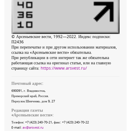
© Арсеньевские вести, 1992—2022. Индекс подписки:
П2436
При перепечатке и при другом использовании материалов,
ссылка на «Арсеньевские вести» обязательна.
При републикации в сети интернет так же обязательна
работающая ссылка на оригинал статьи, или на главную
страницу сайта:
https://www.arsvest.ru/
Почтовый адрес:
690091
, г.
Владивосток
,
Приморский край
,
Россия
.
Переулок Шевченко
, дом 9, 27
Редакция газеты
«
Арсеньевские вести
»:
Телефон:
+7 (423) 240-70-21
, факс:
+7 (423) 240-70-22
E-mail:
av@arsvest.ru