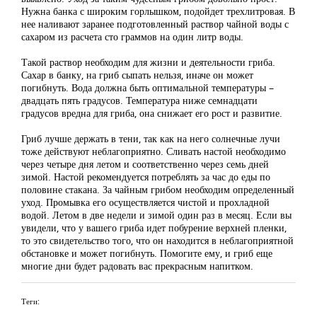
Нужна банка с широким горлышком, подойдет трехлитровая. В
нее наливают заранее подготовленный раствор чайной воды с
сахаром из расчета сто граммов на один литр воды.
Такой раствор необходим для жизни и деятельности гриба.
Сахар в банку, на гриб сыпать нельзя, иначе он может
погибнуть. Вода должна быть оптимальной температуры –
двадцать пять градусов. Температура ниже семнадцати
градусов вредна для гриба, она снижает его рост и развитие.
Гриб лучше держать в тени, так как на него солнечные лучи
тоже действуют неблагоприятно. Сливать настой необходимо
через четыре дня летом и соответственно через семь дней
зимой. Настой рекомендуется потреблять за час до еды по
половине стакана. За чайным грибом необходим определенный
уход. Промывка его осуществляется чистой и прохладной
водой. Летом в две недели и зимой один раз в месяц. Если вы
увидели, что у вашего гриба идет побурение верхней пленки,
то это свидетельство того, что он находится в неблагоприятной
обстановке и может погибнуть. Помогите ему, и гриб еще
многие дни будет радовать вас прекрасным напитком.
Теги: