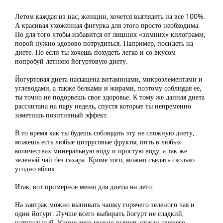
Летом каждая из нас, женщин, хочется выглядеть на все 100%.
А красивая ухоженная фигурка для этого просто необходима.
Но для того чтобы избавится от лишних «зимних» килограмм,
порой нужно здорово потрудиться. Например, посидеть на
диете. Но если ты хочешь похудеть легко и со вкусом —
попробуй летнюю йогуртовую диету.
Йогуртовая диета насыщена витаминами, микроэлементами и
углеводами, а также белками и жирами, поэтому соблюдая ее,
ты точно не подорвешь свое здоровье. К тому же данная диета
рассчитана на пару недель, спустя которые ты непременно
заметишь позитивный эффект.
В то время как ты будешь соблюдать эту не сложную диету,
можешь есть любые цитрусовые фрукты, пить в любых
количествах минеральную воду и простую воду, а так же
зеленый чай без сахара. Кроме того, можно съедать сколько
угодно яблок.
Итак, вот примерное меню для диеты на лето:
На завтрак можно выпивать чашку горячего зеленого чая и
один йогурт. Лучше всего выбирать йогурт не сладкий,
натуральный. Кроме того можно выпить стакан свежего