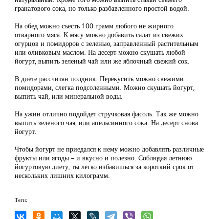
гранатового сока, но только разбавленного простой водой.
На обед можно съесть 100 грамм любого не жирного
отварного мяса. К мясу можно добавить салат из свежих
огурцов и помидоров с зеленью, заправленный растительным
или оливковым маслом. На десерт можно скушать любой
йогурт, выпить зеленый чай или же яблочный свежий сок.
В диете рассчитан полдник. Перекусить можно свежими
помидорами, слегка подсоленными. Можно скушать йогурт,
выпить чай, или минеральной воды.
На ужин отлично подойдет стручковая фасоль. Так же можно
выпить зеленого чая, или апельсинного сока. На десерт снова
йогурт.
Чтобы йогурт не приедался к нему можно добавлять различные
фрукты или ягоды – и вкусно и полезно. Соблюдая летнюю
йогуртовую диету, ты легко избавишься за короткий срок от
нескольких лишних килограмм.
Теги: