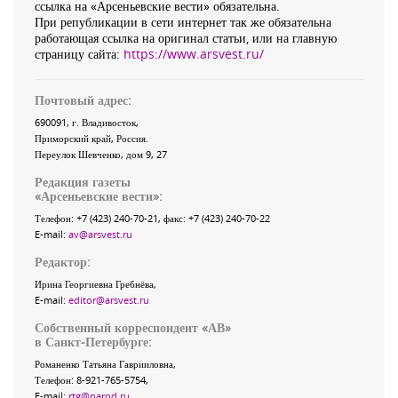
ссылка на «Арсеньевские вести» обязательна.
При републикации в сети интернет так же обязательна
работающая ссылка на оригинал статьи, или на главную
страницу сайта:
https://www.arsvest.ru/
Почтовый адрес:
690091
, г.
Владивосток
,
Приморский край
,
Россия
.
Переулок Шевченко
, дом 9, 27
Редакция газеты
«
Арсеньевские вести
»:
Телефон:
+7 (423) 240-70-21
, факс:
+7 (423) 240-70-22
E-mail:
av@arsvest.ru
Редактор:
Ирина Георгиевна Гребнёва,
E-mail:
editor@arsvest.ru
Собственный корреспондент «АВ»
в Санкт-Петербурге:
Романенко Татьяна Гаврииловна,
Телефон: 8-921-765-5754,
E-mail:
rtg@narod.ru