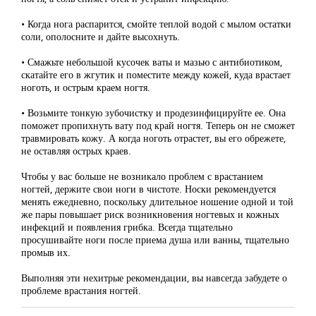
• Когда нога распарится, смойте теплой водой с мылом остатки
соли, ополосните и дайте высохнуть.
• Смажьте небольшой кусочек ваты и мазью с антибиотиком,
скатайте его в жгутик и поместите между кожей, куда врастает
ноготь, и острым краем ногтя.
• Возьмите тонкую зубочистку и продезинфицируйте ее. Она
поможет пропихнуть вату под край ногтя. Теперь он не сможет
травмировать кожу. А когда ноготь отрастет, вы его обрежете,
не оставляя острых краев.
Чтобы у вас больше не возникало проблем с врастанием
ногтей, держите свои ноги в чистоте. Носки рекомендуется
менять ежедневно, поскольку длительное ношение одной и той
же пары повышает риск возникновения ногтевых и кожных
инфекций и появления грибка. Всегда тщательно
просушивайте ноги после приема душа или ванны, тщательно
промыв их.
Выполняя эти нехитрые рекомендации, вы навсегда забудете о
проблеме врастания ногтей.