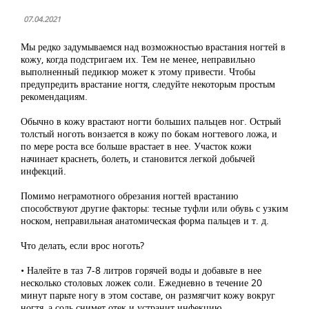
07.04.2021
Мы редко задумываемся над возможностью врастания ногтей в
кожу, когда подстригаем их. Тем не менее, неправильно
выполненный педикюр может к этому привести. Чтобы
предупредить врастание ногтя, следуйте некоторым простым
рекомендациям.
Обычно в кожу врастают ногти больших пальцев ног. Острый
толстый ноготь вонзается в кожу по бокам ногтевого ложа, и
по мере роста все больше врастает в нее. Участок кожи
начинает краснеть, болеть, и становится легкой добычей
инфекций.
Помимо неграмотного обрезания ногтей врастанию
способствуют другие факторы: тесные туфли или обувь с узким
носком, неправильная анатомическая форма пальцев и т. д.
Что делать, если врос ноготь?
• Налейте в таз 7-8 литров горячей воды и добавьте в нее
несколько столовых ложек соли. Ежедневно в течение 20
минут парьте ногу в этом составе, он размягчит кожу вокруг
ногтя, а соль снимет отек и устранит инфекцию.