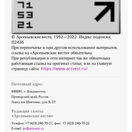
© Арсеньевские вести, 1992—2022. Индекс подписки:
П2436
При перепечатке и при другом использовании материалов,
ссылка на «Арсеньевские вести» обязательна.
При републикации в сети интернет так же обязательна
работающая ссылка на оригинал статьи, или на главную
страницу сайта:
https://www.arsvest.ru/
Почтовый адрес:
690091
, г.
Владивосток
,
Приморский край
,
Россия
.
Переулок Шевченко
, дом 9, 27
Редакция газеты
«
Арсеньевские вести
»:
Телефон:
+7 (423) 240-70-21
, факс:
+7 (423) 240-70-22
E-mail:
av@arsvest.ru