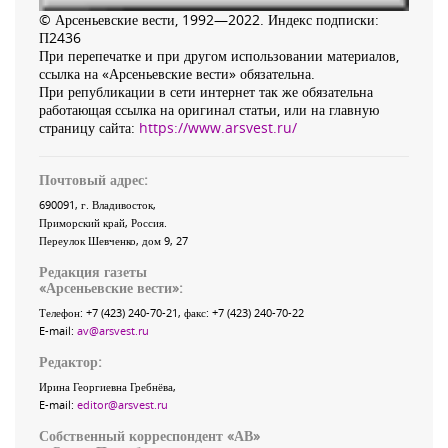
© Арсеньевские вести, 1992—2022. Индекс подписки:
П2436
При перепечатке и при другом использовании материалов,
ссылка на «Арсеньевские вести» обязательна.
При републикации в сети интернет так же обязательна
работающая ссылка на оригинал статьи, или на главную
страницу сайта:
https://www.arsvest.ru/
Почтовый адрес:
690091
, г.
Владивосток
,
Приморский край
,
Россия
.
Переулок Шевченко
, дом 9, 27
Редакция газеты
«
Арсеньевские вести
»:
Телефон:
+7 (423) 240-70-21
, факс:
+7 (423) 240-70-22
E-mail:
av@arsvest.ru
Редактор:
Ирина Георгиевна Гребнёва,
E-mail:
editor@arsvest.ru
Собственный корреспондент «АВ»