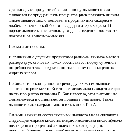
Доказано, что при употреблении в пищу льняного масла
снижается на тридцать пять процентов риск получить инсульт.
Также льняное масло помогает в профилактике сахарного
диабета, ишемической болезни сердца и атеросклероза. В
народе льняное масло используют для выведения глистов, от
изжоги и от всевозможных язв.
Польза льняного масла
В сравнении с другими продуктами рациона, льняное масло в
размере двух столовых ложек обеспечивает норму суточной
потребности этих продуктов по количеству ненасыщенных
жирных кислот.
По биологической ценности среди других масел льняное
занимает первое место. Кстати в семенах льна находится сорок
шесть процентов витамина F. Как известно, этот витамин не
синтезируется в организме, он попадает туда извне. Также,
льняное масло содержит много витаминов Е и А.
Самыми важными составляющими льняного масла считаются
следующие жирные кислоты: альфа-линоленовая кислота(около
шестидесяти процентов) линолевая кислота(двадцать
процентов) олеиновая кислота(десять процентов) остальные