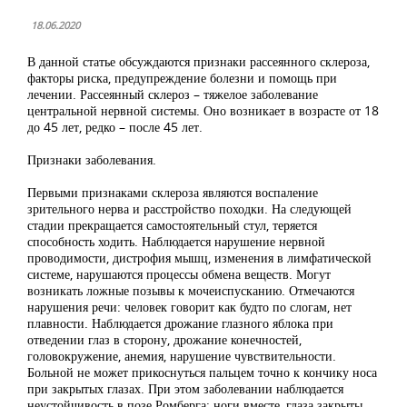
18.06.2020
В данной статье обсуждаются признаки рассеянного склероза,
факторы риска, предупреждение болезни и помощь при
лечении. Рассеянный склероз – тяжелое заболевание
центральной нервной системы. Оно возникает в возрасте от 18
до 45 лет, редко – после 45 лет.
Признаки заболевания.
Первыми признаками склероза являются воспаление
зрительного нерва и расстройство походки. На следующей
стадии прекращается самостоятельный стул, теряется
способность ходить. Наблюдается нарушение нервной
проводимости, дистрофия мышц, изменения в лимфатической
системе, нарушаются процессы обмена веществ. Могут
возникать ложные позывы к мочеиспусканию. Отмечаются
нарушения речи: человек говорит как будто по слогам, нет
плавности. Наблюдается дрожание глазного яблока при
отведении глаз в сторону, дрожание конечностей,
головокружение, анемия, нарушение чувствительности.
Больной не может прикоснуться пальцем точно к кончику носа
при закрытых глазах. При этом заболевании наблюдается
неустойчивость в позе Ромберга: ноги вместе, глаза закрыты,