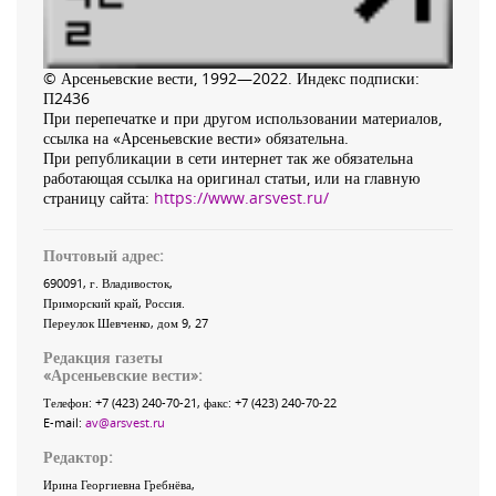
© Арсеньевские вести, 1992—2022. Индекс подписки:
П2436
При перепечатке и при другом использовании материалов,
ссылка на «Арсеньевские вести» обязательна.
При републикации в сети интернет так же обязательна
работающая ссылка на оригинал статьи, или на главную
страницу сайта:
https://www.arsvest.ru/
Почтовый адрес:
690091
, г.
Владивосток
,
Приморский край
,
Россия
.
Переулок Шевченко
, дом 9, 27
Редакция газеты
«
Арсеньевские вести
»:
Телефон:
+7 (423) 240-70-21
, факс:
+7 (423) 240-70-22
E-mail:
av@arsvest.ru
Редактор:
Ирина Георгиевна Гребнёва,