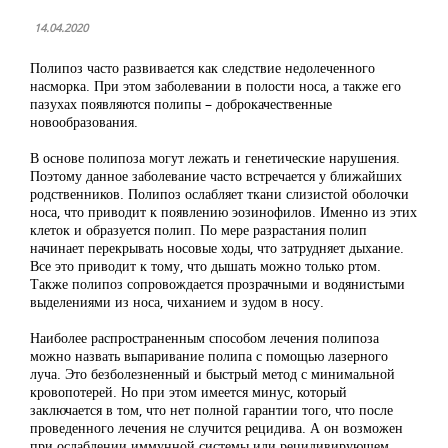
14.04.2020
Полипоз часто развивается как следствие недолеченного
насморка. При этом заболевании в полости носа, а также его
пазухах появляются полипы – доброкачественные
новообразования.
В основе полипоза могут лежать и генетические нарушения.
Поэтому данное заболевание часто встречается у ближайших
родственников. Полипоз ослабляет ткани слизистой оболочки
носа, что приводит к появлению эозинофилов. Именно из этих
клеток и образуется полип. По мере разрастания полип
начинает перекрывать носовые ходы, что затрудняет дыхание.
Все это приводит к тому, что дышать можно только ртом.
Также полипоз сопровождается прозрачными и водянистыми
выделениями из носа, чиханием и зудом в носу.
Наиболее распространенным способом лечения полипоза
можно назвать выпаривание полипа с помощью лазерного
луча. Это безболезненный и быстрый метод с минимальной
кровопотерей. Но при этом имеется минус, который
заключается в том, что нет полной гарантии того, что после
проведенного лечения не случится рецидива. А он возможен
при ослаблении иммунной системы или рецидивирующем