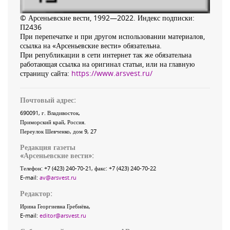
© Арсеньевские вести, 1992—2022. Индекс подписки:
П2436
При перепечатке и при другом использовании материалов,
ссылка на «Арсеньевские вести» обязательна.
При републикации в сети интернет так же обязательна
работающая ссылка на оригинал статьи, или на главную
страницу сайта:
https://www.arsvest.ru/
Почтовый адрес:
690091
, г.
Владивосток
,
Приморский край
,
Россия
.
Переулок Шевченко
, дом 9, 27
Редакция газеты
«
Арсеньевские вести
»:
Телефон:
+7 (423) 240-70-21
, факс:
+7 (423) 240-70-22
E-mail:
av@arsvest.ru
Редактор:
Ирина Георгиевна Гребнёва,
E-mail:
editor@arsvest.ru