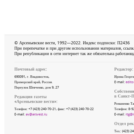
© Арсеньевские вести, 1992—2022. Индекс подписки: П2436
При перепечатке и при другом использовании материалов, ссылка
При републикации в сети интернет так же обязательна работающа
Почтовый адрес:
Редактор:
690091
, г.
Владивосток
,
Ирина Георги
Приморский край
,
Россия
.
E-mail:
edito
Переулок Шевченко
, дом 9, 27
Собственн
в Санкт-П
Редакция газеты
«
Арсеньевские вести
»:
Романенко Та
Телефон:
+7 (423) 240-70-21
, факс:
+7 (423) 240-70-22
Телефон: 8-9
E-mail:
av@arsvest.ru
E-mail:
rtg@
Отдел ре
Тел.: (423) 2