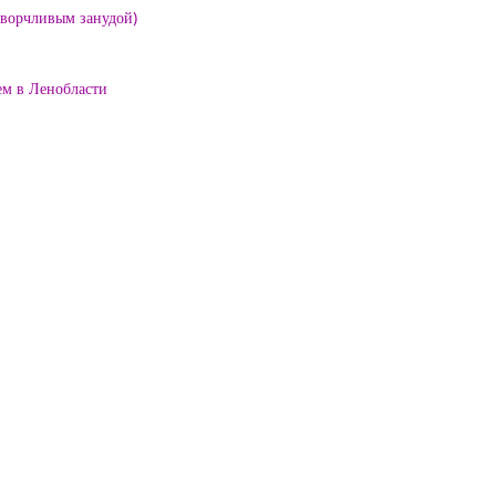
е ворчливым занудой)
ем в Ленобласти