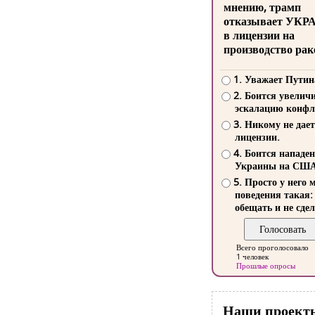
мнению, трамп
отказывает УКР
в лицензии на
производство рак
1. Уважает Путин
2. Боится увелич
эскалацию конфл
3. Никому не дает
лицензии.
4. Боится нападе
Украины на СШ
5. Просто у него 
поведения такая:
обещать и не сдел
Всего проголосовало
1 человек
Прошлые опросы
Наши проект