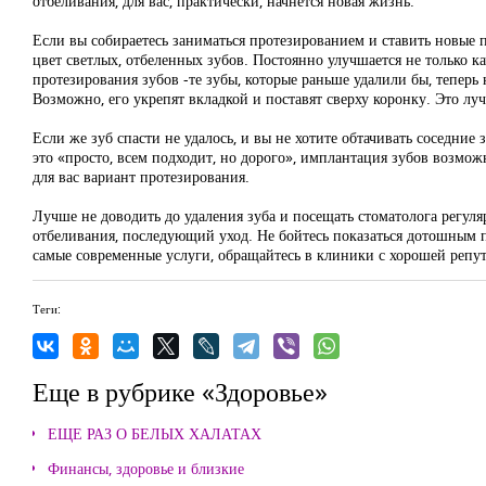
отбеливания, для вас, практически, начнется новая жизнь.
Если вы собираетесь заниматься протезированием и ставить новые 
цвет светлых, отбеленных зубов. Постоянно улучшается не только к
протезирования зубов -те зубы, которые раньше удалили бы, теперь 
Возможно, его укрепят вкладкой и поставят сверху коронку. Это луч
Если же зуб спасти не удалось, и вы не хотите обтачивать соседни
это «просто, всем подходит, но дорого», имплантация зубов возмож
для вас вариант протезирования.
Лучше не доводить до удаления зуба и посещать стоматолога регуляр
отбеливания, последующий уход. Не бойтесь показаться дотошным п
самые современные услуги, обращайтесь в клиники с хорошей репу
Теги:
Еще в рубрике «Здоровье»
ЕЩЕ РАЗ О БЕЛЫХ ХАЛАТАХ
Финансы, здоровье и близкие