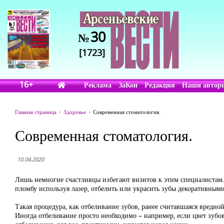
30
№
[1723]
16+
Реклама
ЗаКон
Редакция
Наши автор
Главная страница
Здоровье
Современная стоматология.
Современная стоматология.
10.04.2020
Лишь немногие счастливцы избегают визитов к этим специалистам. 
пломбу используя лазер, отбелить или украсить зубы декоративным
Такая процедура, как отбеливание зубов, ранее считавшаяся вредно
Иногда отбеливание просто необходимо – например, если цвет зубов 