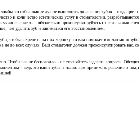
пломбы, то отбеливание лучше выполнить до лечения зубов – тогда цвет
ачество и количество эстетических услуг в стоматологии, разрабатываютс
научились спасать – обязательно проконсультируйтесь с несколькими спе
ше, чем удалить зуб и заниматься его восстановлением.
е зубы, чтобы закрепить на них коронку, то вам поможет имплантация зу
на не во всех случаях. Ваш стоматолог должен проконсультировать вас, 
но. Чтобы вас не беспокоило – не стесняйтесь задавать вопросы. Обсуди
ациентом – ведь это ваши зубы и только вам принимать решение о том, к
тацией.