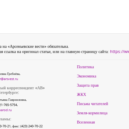
 на «Арсеньевские вести» обязательна.
я ссылка на оригинал статьи, или на главную страницу сайта:
https://w
Политика
евна Гребнёва,
Экономика
r@arsvest.ru
Защита прав
ый корреспондент «АВ»
етербурге:
ЖКХ
тьяна Гаврииловна,
Письма читателей
21-765-5754,
narod.ru
Земля-кормилица
кламы:
Вселенная
40-70-21, факс: (423) 240-70-22