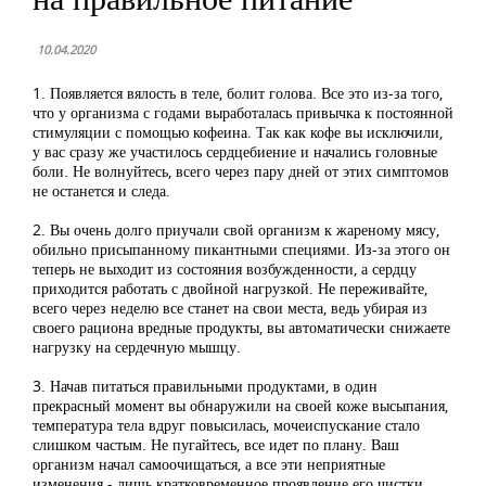
10.04.2020
1. Появляется вялость в теле, болит голова. Все это из-за того,
что у организма с годами выработалась привычка к постоянной
стимуляции с помощью кофеина. Так как кофе вы исключили,
у вас сразу же участилось сердцебиение и начались головные
боли. Не волнуйтесь, всего через пару дней от этих симптомов
не останется и следа.
2. Вы очень долго приучали свой организм к жареному мясу,
обильно присыпанному пикантными специями. Из-за этого он
теперь не выходит из состояния возбужденности, а сердцу
приходится работать с двойной нагрузкой. Не переживайте,
всего через неделю все станет на свои места, ведь убирая из
своего рациона вредные продукты, вы автоматически снижаете
нагрузку на сердечную мышцу.
3. Начав питаться правильными продуктами, в один
прекрасный момент вы обнаружили на своей коже высыпания,
температура тела вдруг повысилась, мочеиспускание стало
слишком частым. Не пугайтесь, все идет по плану. Ваш
организм начал самоочищаться, а все эти неприятные
изменения - лишь кратковременное проявление его чистки.