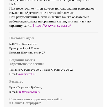
П2436
При перепечатке и при другом использовании материалов,
ссылка на «Арсеньевские вести» обязательна.
При републикации в сети интернет так же обязательна
работающая ссылка на оригинал статьи, или на главную
страницу сайта:
https://www.arsvest.ru/
Почтовый адрес:
690091
, г.
Владивосток
,
Приморский край
,
Россия
.
Переулок Шевченко
, дом 9, 27
Редакция газеты
«
Арсеньевские вести
»:
Телефон:
+7 (423) 240-70-21
, факс:
+7 (423) 240-70-22
E-mail:
av@arsvest.ru
Редактор:
Ирина Георгиевна Гребнёва,
E-mail:
editor@arsvest.ru
Собственный корреспондент «АВ»
в Санкт-Петербурге: