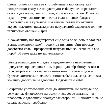
Стоит только снизить ее употребление наполовину, как
гипертоники сразу же почувствуют себя лучше: перестанет
скакать давление, спадут отеки, нормализуется сон. И как ни
странно, уменьшение количества соли в наших блюдах
превратит нас в гурманов: мы начнем различать оттенки
вкусов, научимся наслаждаться натуральной сладостью или же
терпкостью овощей и трав.
К сожалению, нас подстерегает еще одна опасность, в этот раз
в лице производителей продуктов питания. Они повсюду
добавляют соль – прекрасный натуральный консервант, а мы
порой об этом даже не задумываемся.
Выход только один – отдавать предпочтение натуральным
продуктам, прошедших лишь первичную обработку. А вот о
полуфабрикатах, буквально напичканных солью и целым
букетом химических веществ, стоит забыть навсегда, если вам,
конечно, дорого ваше здоровье. Подумайте о себе!
Сократите употребление соли до минимума, не забудьте про
регулярные физические нагрузки и здоровое питание – и
проблемы с давлением обойдут вас стороной. А значит, и ваше
сердце вздохнет свободно.