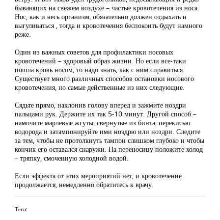
бывающих на свежем воздухе – частые кровотечения из носа.
Нос, как и весь организм, обязательно должен отдыхать и
выгуливаться , тогда и кровотечения беспокоить будут намного
реже.
Один из важных советов для профилактики носовых
кровотечений – здоровый образ жизни. Но если все-таки
пошла кровь носом, то надо знать, как с ним справиться.
Существует много различных способов остановки носового
кровотечения, но самые действенные из них следующие.
Сядьте прямо, наклонив голову вперед и зажмите ноздри
пальцами рук. Держите их так 5-10 минут. Другой способ –
намочите марлевые жгуты, свернутые из бинта, перекисью
водорода и затампонируйте ими ноздрю или ноздри. Следите
за тем, чтобы не протолкнуть тампон слишком глубоко и чтобы
кончик его оставался снаружи. На переносицу положите холод
– тряпку, смоченную холодной водой.
Если эффекта от этих мероприятий нет, и кровотечение
продолжается, немедленно обратитесь к врачу.
Теги: