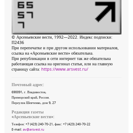
© Арсеньевские вести, 1992—2022. Индекс подписки:
П2436
При перепечатке и при другом использовании материалов,
ссылка на «Арсеньевские вести» обязательна.
При републикации в сети интернет так же обязательна
работающая ссылка на оригинал статьи, или на главную
страницу сайта:
https://www.arsvest.ru/
Почтовый адрес:
690091
, г.
Владивосток
,
Приморский край
,
Россия
.
Переулок Шевченко
, дом 9, 27
Редакция газеты
«
Арсеньевские вести
»:
Телефон:
+7 (423) 240-70-21
, факс:
+7 (423) 240-70-22
E-mail:
av@arsvest.ru