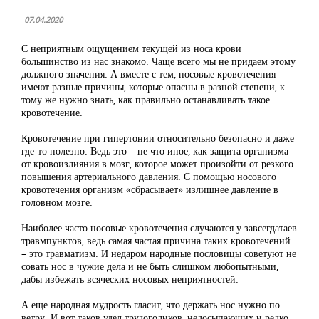
07.04.2020
С неприятным ощущением текущей из носа крови
большинство из нас знакомо. Чаще всего мы не придаем этому
должного значения. А вместе с тем, носовые кровотечения
имеют разные причины, которые опасны в разной степени, к
тому же нужно знать, как правильно останавливать такое
кровотечение.
Кровотечение при гипертонии относительно безопасно и даже
где-то полезно. Ведь это – не что иное, как защита организма
от кровоизлияния в мозг, которое может произойти от резкого
повышения артериального давления. С помощью носового
кровотечения организм «сбрасывает» излишнее давление в
головном мозге.
Наиболее часто носовые кровотечения случаются у завсегдатаев
травмпунктов, ведь самая частая причина таких кровотечений
– это травматизм. И недаром народные пословицы советуют не
совать нос в чужие дела и не быть слишком любопытными,
дабы избежать всяческих носовых неприятностей.
А еще народная мудрость гласит, что держать нос нужно по
ветру. И вот таков удел трудоголиков, недосыпающих и редко