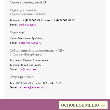
Переулок Шевченко
, дом 9, 27
Редакция газеты
«
Арсеньевские вести
»:
Телефон:
+7 (423) 240-70-21
, факс:
+7 (423) 240-70-22
E-mail:
av@arsvest.ru
Редактор:
Ирина Георгиевна Гребнёва,
E-mail:
editor@arsvest.ru
Собственный корреспондент «АВ»
в Санкт-Петербурге:
Романенко Татьяна Гаврииловна,
Телефон: 8-921-765-5754,
E-mail:
rtg@narod.ru
Отдел рекламы:
Тел.: (423) 240-70-21, факс: (423) 240-70-22
E-mail:
reklama@arsvest.ru
ОСНОВНОЕ МЕНЮ