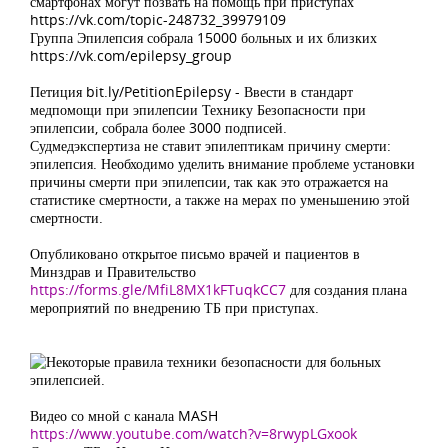
смартфонах могут позвать на помощь при приступах
https://vk.com/topic-248732_39979109
Группа Эпилепсия собрала 15000 больных и их близких
https://vk.com/epilepsy_group
Петиция bit.ly/PetitionEpilepsy - Ввести в стандарт
медпомощи при эпилепсии Технику Безопасности при
эпилепсии, собрала более 3000 подписей.
Судмедэкспертиза не ставит эпилептикам причину смерти:
эпилепсия. Необходимо уделить внимание проблеме установки
причины смерти при эпилепсии, так как это отражается на
статистике смертности, а также на мерах по уменьшению этой
смертности.
Опубликовано открытое письмо врачей и пациентов в
Минздрав и Правительство
https://forms.gle/MfiL8MX1kFTuqkCC7
для создания плана
мероприятий по внедрению ТБ при приступах.
Видео со мной с канала MASH
https://www.youtube.com/watch?v=8rwypLGxook