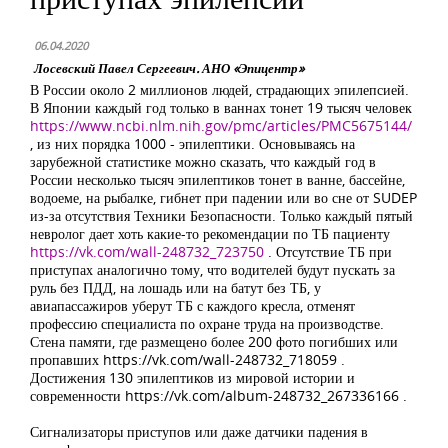
06.04.2020
Лосевский Павел Сергеевич. АНО «Эпицентр»
В России около 2 миллионов людей, страдающих эпилепсией.
В Японии каждый год только в ваннах тонет 19 тысяч человек
https://www.ncbi.nlm.nih.gov/pmc/articles/PMC5675144/
, из них порядка 1000 - эпилептики. Основываясь на
зарубежной статистике можно сказать, что каждый год в
России несколько тысяч эпилептиков тонет в ванне, бассейне,
водоеме, на рыбалке, гибнет при падении или во сне от SUDEP
из-за отсутствия Техники Безопасности. Только каждый пятый
невролог дает хоть какие-то рекомендации по ТБ пациенту
https://vk.com/wall-248732_723750
. Отсутствие ТБ при
приступах аналогично тому, что водителей будут пускать за
руль без ПДД, на лошадь или на батут без ТБ, у
авиапассажиров уберут ТБ с каждого кресла, отменят
профессию специалиста по охране труда на производстве.
Стена памяти, где размещено более 200 фото погибших или
пропавших https://vk.com/wall-248732_718059 .
Достижения 130 эпилептиков из мировой истории и
современности https://vk.com/album-248732_267336166 .
Сигнализаторы приступов или даже датчики падения в