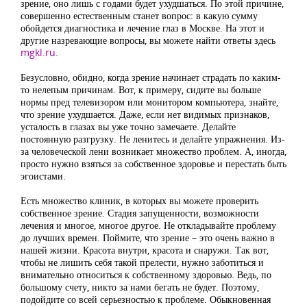
зрение, оно лишь с годами будет ухудшаться. По этой причине,
совершенно естественным станет вопрос: в какую сумму
обойдется диагностика и лечение глаз в Москве. На этот и
другие назревающие вопросы, вы можете найти ответы здесь
mgkl.ru
.
Безусловно, обидно, когда зрение начинает страдать по каким-
то нелепым причинам. Вот, к примеру, сидите вы больше
нормы пред телевизором или монитором компьютера, знайте,
что зрение ухудшается. Даже, если нет видимых признаков,
усталость в глазах вы уже точно замечаете. Делайте
постоянную разгрузку. Не ленитесь и делайте упражнения. Из-
за человеческой лени возникает множество проблем. А, иногда,
просто нужно взяться за собственное здоровье и перестать быть
эгоистами.
Есть множество клиник, в которых вы можете проверить
собственное зрение. Стадия запущенности, возможности
лечения и многое, многое другое. Не откладывайте проблему
до лучших времен. Поймите, что зрение – это очень важно в
нашей жизни. Красота внутри, красота и снаружи. Так вот,
чтобы не лишить себя такой прелести, нужно заботиться и
внимательно относиться к собственному здоровью. Ведь, по
большому счету, никто за нами бегать не будет. Поэтому,
подойдите со всей серьезностью к проблеме. Обыкновенная