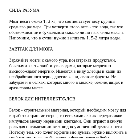
СИЛА РАЗУМА
Мозг весит около 1, 3 кг, что соответствует весу курицы
среднего размера. Три четверти этого веса - это вода, так что
обезвоживание в буквальном смысле лишит вас силы мысли.
Напомним, что в сутки нужно выпивать 1, 5-2 литра воды.
ЗАВТРАК ДЛЯ МОЗГА
Заряжайте мозги с самого утра, позавтракав продуктами,
богатыми клетчаткой и углеводами, которые медленно
высвобождают энергию. Имеются в виду хлебцы и каши из
необработанного зерна, другие каши, свежие фрукты. Не
забудьте и о белках, которых много в молоке, беконе, яйцах и
арахисовом масле.
БЕЛОК ДЛЯ ИНТЕЛЛЕКТУАЛОВ
Белок - строительный материал, который необходим мозгу для
выработки трансмиттеров, то есть химических передатчиков
импульсов между нервными клетками. Они играют важную
роль для оптимизации всех видов умственной деятельности.
Поэтому тем. кто хочет эффективно думать, нужно включить в
свой рацион мясо, рыбу, горох и фасоль, соевые бобы.