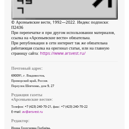
© Арсеньевские вести, 1992—2022. Индекс подписки:
П2436
При перепечатке и при другом использовании материалов,
ссылка на «Арсеньевские вести» обязательна.
При републикации в сети интернет так же обязательна
работающая ссылка на оригинал статьи, или на главную
страницу сайта:
https://www.arsvest.ru/
Почтовый адрес:
690091
, г.
Владивосток
,
Приморский край
,
Россия
.
Переулок Шевченко
, дом 9, 27
Редакция газеты
«
Арсеньевские вести
»:
Телефон:
+7 (423) 240-70-21
, факс:
+7 (423) 240-70-22
E-mail:
av@arsvest.ru
Редактор:
Ирина Георгиевна Гребнёва,