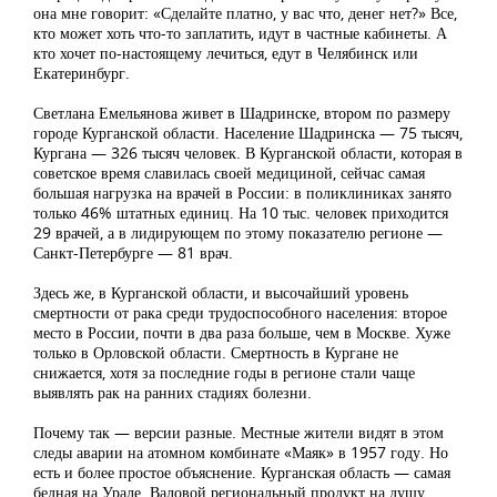
она мне говорит: «Сделайте платно, у вас что, денег нет?» Все,
кто может хоть что-то заплатить, идут в частные кабинеты. А
кто хочет по-настоящему лечиться, едут в Челябинск или
Екатеринбург.
Светлана Емельянова живет в Шадринске, втором по размеру
городе Курганской области. Население Шадринска — 75 тысяч,
Кургана — 326 тысяч человек. В Курганской области, которая в
советское время славилась своей медициной, сейчас самая
большая нагрузка на врачей в России: в поликлиниках занято
только 46% штатных единиц. На 10 тыс. человек приходится
29 врачей, а в лидирующем по этому показателю регионе —
Санкт-Петербурге — 81 врач.
Здесь же, в Курганской области, и высочайший уровень
смертности от рака среди трудоспособного населения: второе
место в России, почти в два раза больше, чем в Москве. Хуже
только в Орловской области. Смертность в Кургане не
снижается, хотя за последние годы в регионе стали чаще
выявлять рак на ранних стадиях болезни.
Почему так — версии разные. Местные жители видят в этом
следы аварии на атомном комбинате «Маяк» в 1957 году. Но
есть и более простое объяснение. Курганская область — самая
бедная на Урале. Валовой региональный продукт на душу