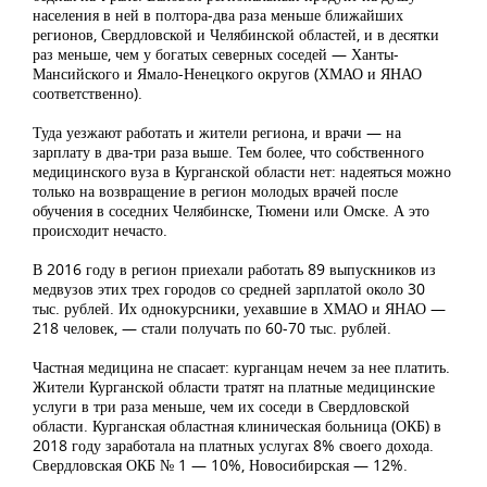
населения в ней в полтора-два раза меньше ближайших
регионов, Свердловской и Челябинской областей, и в десятки
раз меньше, чем у богатых северных соседей — Ханты-
Мансийского и Ямало-Ненецкого округов (ХМАО и ЯНАО
соответственно).
Туда уезжают работать и жители региона, и врачи — на
зарплату в два-три раза выше. Тем более, что собственного
медицинского вуза в Курганской области нет: надеяться можно
только на возвращение в регион молодых врачей после
обучения в соседних Челябинске, Тюмени или Омске. А это
происходит нечасто.
В 2016 году в регион приехали работать 89 выпускников из
медвузов этих трех городов со средней зарплатой около 30
тыс. рублей. Их однокурсники, уехавшие в ХМАО и ЯНАО —
218 человек, — стали получать по 60-70 тыс. рублей.
Частная медицина не спасает: курганцам нечем за нее платить.
Жители Курганской области тратят на платные медицинские
услуги в три раза меньше, чем их соседи в Свердловской
области. Курганская областная клиническая больница (ОКБ) в
2018 году заработала на платных услугах 8% своего дохода.
Свердловская ОКБ № 1 — 10%, Новосибирская — 12%.