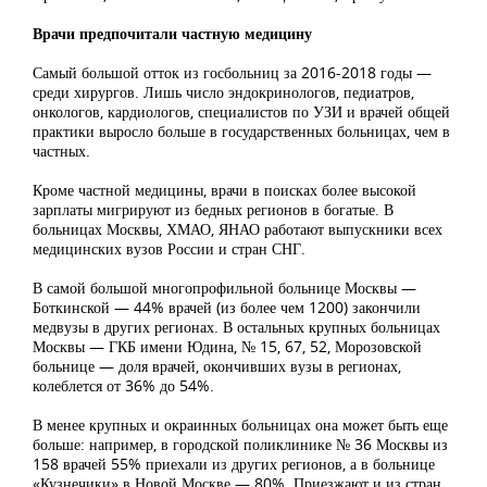
Врачи предпочитали частную медицину
Самый большой отток из госбольниц за 2016-2018 годы —
среди хирургов. Лишь число эндокринологов, педиатров,
онкологов, кардиологов, специалистов по УЗИ и врачей общей
практики выросло больше в государственных больницах, чем в
частных.
Кроме частной медицины, врачи в поисках более высокой
зарплаты мигрируют из бедных регионов в богатые. В
больницах Москвы, ХМАО, ЯНАО работают выпускники всех
медицинских вузов России и стран СНГ.
В самой большой многопрофильной больнице Москвы —
Боткинской — 44% врачей (из более чем 1200) закончили
медвузы в других регионах. В остальных крупных больницах
Москвы — ГКБ имени Юдина, № 15, 67, 52, Морозовской
больнице — доля врачей, окончивших вузы в регионах,
колеблется от 36% до 54%.
В менее крупных и окраинных больницах она может быть еще
больше: например, в городской поликлинике № 36 Москвы из
158 врачей 55% приехали из других регионов, а в больнице
«Кузнечики» в Новой Москве — 80%. Приезжают и из стран