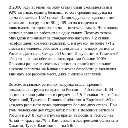
В 2006 году врачами на одну ставку были укомплектованы
93% штатных единиц больниц, то есть средняя нагрузка на
врача составляла 1,07 ставки. За последующие годы понятие
«ставки»— нагрузки от 30 до 39 часов в неделю в
зависимости от профиля врача — потеряло смысл. Ни в одном
регионе врачи не работают на одну ставку. Поэтому теперь
Минздрав принимает за стандартную нагрузку 1,2 ставки
(коэффициент совместительства). С нагрузкой не более 1-1,2
ставки на человека работают врачи лишь в четырех регионах
России: Дагестане, Северной Осетии, Ингушетии и Тюменской
области — в них обеспеченность врачами больше 100%.
Причины разные: в северных регионах врачей привлекают
высокие зарплаты, на Кавказе высокая безработица заставляет
занимать все рабочие места, даже с низкой зарплатой.
Во всех остальных регионах нагрузка выше. Средний
показатель нагрузки на врача по России — 1,5 ставки. В 34
регионах врачи работают в среднем на 1,5-2 ставки. А в той же
Курганской, Тульской, Псковской областях и Еврейской АО на
каждого реального врача приходится больше двух ставок. При
этом положение дел ухудшается: почти в половине регионов
России в 2018 году нагрузки врачей выросли, в Республике
Алтай — сразу на 7%, в Камчатской и Костромской областях, в
Хакасии, Туве и Калмыкии — на 5%.