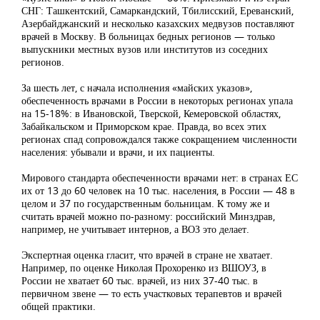
СНГ: Ташкентский, Самаркандский, Тбилисский, Ереванский,
Азербайджанский и несколько казахских медвузов поставляют
врачей в Москву. В больницах бедных регионов — только
выпускники местных вузов или институтов из соседних
регионов.
За шесть лет, с начала исполнения «майских указов»,
обеспеченность врачами в России в некоторых регионах упала
на 15-18%: в Ивановской, Тверской, Кемеровской областях,
Забайкальском и Приморском крае. Правда, во всех этих
регионах спад сопровождался также сокращением численности
населения: убывали и врачи, и их пациенты.
Мирового стандарта обеспеченности врачами нет: в странах ЕС
их от 13 до 60 человек на 10 тыс. населения, в России — 48 в
целом и 37 по государственным больницам. К тому же и
считать врачей можно по-разному: российский Минздрав,
например, не учитывает интернов, а ВОЗ это делает.
Экспертная оценка гласит, что врачей в стране не хватает.
Например, по оценке Николая Прохоренко из ВШОУЗ, в
России не хватает 60 тыс. врачей, из них 37-40 тыс. в
первичном звене — то есть участковых терапевтов и врачей
общей практики.