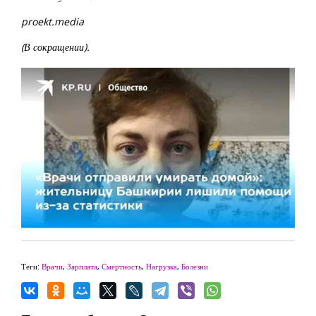
proekt.media
(В сокращении).
Теги:
Врачи
,
Зарплата
,
Смертность
,
Нагрузка
,
Болезни