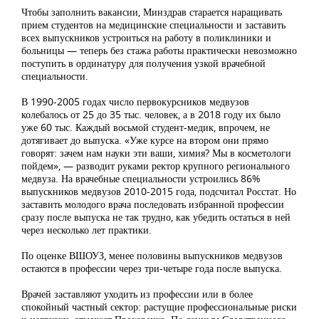
Чтобы заполнить вакансии, Минздрав старается наращивать
прием студентов на медицинские специальности и заставить
всех выпускников устроиться на работу в поликлиники и
больницы — теперь без стажа работы практически невозможно
поступить в ординатуру для получения узкой врачебной
специальности.
В 1990-2005 годах число первокурсников медвузов
колебалось от 25 до 35 тыс. человек, а в 2018 году их было
уже 60 тыс. Каждый восьмой студент-медик, впрочем, не
дотягивает до выпуска. «Уже курсе на втором они прямо
говорят: зачем нам науки эти ваши, химия? Мы в косметологи
пойдем», — разводит руками ректор крупного регионального
медвуза. На врачебные специальности устроились 86%
выпускников медвузов 2010-2015 года, подсчитал Росстат. Но
заставить молодого врача последовать избранной профессии
сразу после выпуска не так трудно, как убедить остаться в ней
через несколько лет практики.
По оценке ВШОУЗ, менее половины выпускников медвузов
остаются в профессии через три-четыре года после выпуска.
Врачей заставляют уходить из профессии или в более
спокойный частный сектор: растущие профессиональные риски