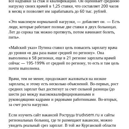
все надбавки за стаж и квалификацию. Он оценивает среднюю
нагрузку своих врачей в 1,25 ставки, что составляет 200 часов
в месяц и позволяет им зарабатывать до 60 тыс. рублей.
«Это максимум нормальной нагрузки, — добавляет он. — Есть
люди, которые работают полные две ставки в двух больницах.
Лет до сорока так можно протянуть, потом начинают болеть,
пить».
«Майский указ» Путина ставил цель повысить зарплату врача
до уровня «в два раза выше средней по региону». Она
выполнена в 58 регионах, еще в 21 регионе зарплаты врачей
сейчас — 195-199% от средней по региону, то есть и там цель
почти выполнена.
Врачи, тем не менее, продолжают жаловаться на низкие
зарплаты, и этому есть несколько объяснений. Во-первых, рост
средних зарплат был достигнут за счет сильной разницы (до
шести раз между высококвалифицированными и
руководящими кадрами и рядовыми работниками. Во-вторых,
за счет роста нагрузки.
Если изучить сайт вакансий Роструда trudvsem.ru и сайты
региональных больниц, где те размещают вакансии, можно
увидеть реальный срез зарплат. В той же Курганской области