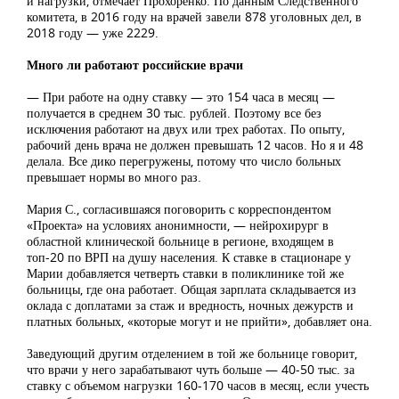
и нагрузки, отмечает Прохоренко. По данным Следственного
комитета, в 2016 году на врачей завели 878 уголовных дел, в
2018 году — уже 2229.
Много ли работают российские врачи
— При работе на одну ставку — это 154 часа в месяц —
получается в среднем 30 тыс. рублей. Поэтому все без
исключения работают на двух или трех работах. По опыту,
рабочий день врача не должен превышать 12 часов. Но я и 48
делала. Все дико перегружены, потому что число больных
превышает нормы во много раз.
Мария С., согласившаяся поговорить с корреспондентом
«Проекта» на условиях анонимности, — нейрохирург в
областной клинической больнице в регионе, входящем в
топ-20 по ВРП на душу населения. К ставке в стационаре у
Марии добавляется четверть ставки в поликлинике той же
больницы, где она работает. Общая зарплата складывается из
оклада с доплатами за стаж и вредность, ночных дежурств и
платных больных, «которые могут и не прийти», добавляет она.
Заведующий другим отделением в той же больнице говорит,
что врачи у него зарабатывают чуть больше — 40-50 тыс. за
ставку с объемом нагрузки 160-170 часов в месяц, если учесть