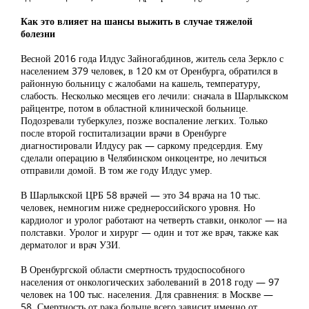
Как это влияет на шансы выжить в случае тяжелой
болезни
Весной 2016 года Илдус Зайногабдинов, житель села Зеркло с
населением 379 человек, в 120 км от Оренбурга, обратился в
районную больницу с жалобами на кашель, температуру,
слабость. Несколько месяцев его лечили: сначала в Шарлыкском
райцентре, потом в областной клинической больнице.
Подозревали туберкулез, позже воспаление легких. Только
после второй госпитализации врачи в Оренбурге
диагностировали Илдусу рак — саркому предсердия. Ему
сделали операцию в Челябинском онкоцентре, но лечиться
отправили домой. В том же году Илдус умер.
В Шарлыкской ЦРБ 58 врачей — это 34 врача на 10 тыс.
человек, немногим ниже среднероссийского уровня. Но
кардиолог и уролог работают на четверть ставки, онколог — на
полставки. Уролог и хирург — один и тот же врач, также как
дерматолог и врач УЗИ.
В Оренбургской области смертность трудоспособного
населения от онкологических заболеваний в 2018 году — 97
человек на 100 тыс. населения. Для сравнения: в Москве —
58. Смертность от рака больше всего зависит именно от