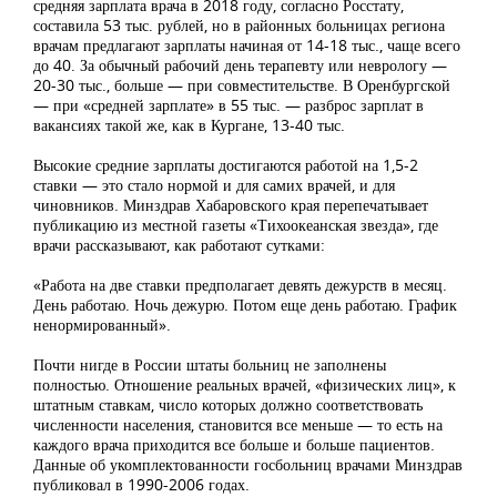
средняя зарплата врача в 2018 году, согласно Росстату,
составила 53 тыс. рублей, но в районных больницах региона
врачам предлагают зарплаты начиная от 14-18 тыс., чаще всего
до 40. За обычный рабочий день терапевту или неврологу —
20-30 тыс., больше — при совместительстве. В Оренбургской
— при «средней зарплате» в 55 тыс. — разброс зарплат в
вакансиях такой же, как в Кургане, 13-40 тыс.
Высокие средние зарплаты достигаются работой на 1,5-2
ставки — это стало нормой и для самих врачей, и для
чиновников. Минздрав Хабаровского края перепечатывает
публикацию из местной газеты «Тихоокеанская звезда», где
врачи рассказывают, как работают сутками:
«Работа на две ставки предполагает девять дежурств в месяц.
День работаю. Ночь дежурю. Потом еще день работаю. График
ненормированный».
Почти нигде в России штаты больниц не заполнены
полностью. Отношение реальных врачей, «физических лиц», к
штатным ставкам, число которых должно соответствовать
численности населения, становится все меньше — то есть на
каждого врача приходится все больше и больше пациентов.
Данные об укомплектованности госбольниц врачами Минздрав
публиковал в 1990-2006 годах.