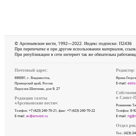
© Арсеньевские вести, 1992—2022. Индекс подписки: П2436
При перепечатке и при другом использовании материалов, ссылка
При републикации в сети интернет так же обязательна работающа
Почтовый адрес:
Редактор:
690091
, г.
Владивосток
,
Ирина Георги
Приморский край
,
Россия
.
E-mail:
edito
Переулок Шевченко
, дом 9, 27
Собственн
в Санкт-П
Редакция газеты
«
Арсеньевские вести
»:
Романенко Та
Телефон:
+7 (423) 240-70-21
, факс:
+7 (423) 240-70-22
Телефон: 8-9
E-mail:
av@arsvest.ru
E-mail:
rtg@
Отдел ре
Тел.: (423) 2