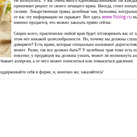
Не волнуйтесь. У вас очень много единомышленников! Не кажды
принимает рецепт от своего лечащего врача. Иногда, стоит попыт
силами. Лекарственные травы, целебные чаи, бальзамы, натуральн
от вас эту информацию не скрывает. Вот здесь
www.fitolog.ru
вы
именно продается, что можно заказать прямо сейчас.
Скорее всего, практически любой врач будет отговаривать вас от 
этом нет никакой целесообразности. Но, почему вы должны слуша
доверяете? Есть врачи, которые специально назначают дорогостоя
может. Разве, так все должно быть?! У целебных трав тоже есть п
покупке, у продавцов вы должны узнать, может ли возникнуть ал
с бывает аллергия, а от чего может понизиться или повыситься давление.
оддерживайте себя в форме, и, конечно же, закаляйтесь!