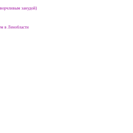
е ворчливым занудой)
ем в Ленобласти