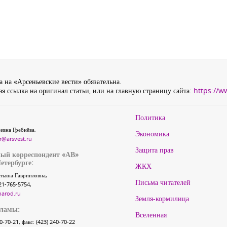
 на «Арсеньевские вести» обязательна.
я ссылка на оригинал статьи, или на главную страницу сайта:
https://w
Политика
евна Гребнёва,
Экономика
r@arsvest.ru
Защита прав
ый корреспондент «АВ»
етербурге:
ЖКХ
тьяна Гаврииловна,
Письма читателей
21-765-5754,
narod.ru
Земля-кормилица
кламы:
Вселенная
40-70-21, факс: (423) 240-70-22