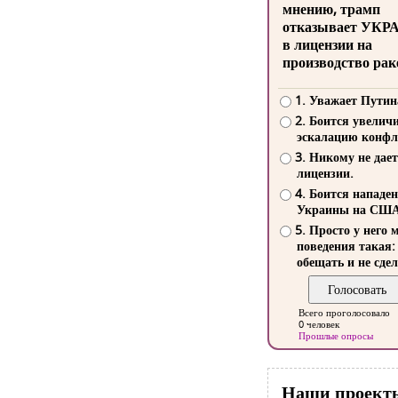
мнению, трамп
отказывает УКР
в лицензии на
производство рак
1. Уважает Путин
2. Боится увелич
эскалацию конфл
3. Никому не дает
лицензии.
4. Боится нападе
Украины на СШ
5. Просто у него 
поведения такая:
обещать и не сдел
Всего проголосовало
0 человек
Прошлые опросы
Наши проект