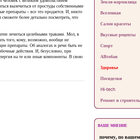
й человек с великим удовольствием
Земля-кормилица
аться вылечиться от простуды собственными
ые препараты – все это продается. И, никто
Вселенная
 сможете более детально посмотреть, что
Салон красоты
затеи лечиться целебными травами. Мол, в
Вкусные рецепты
ть того, кому, возможно, вообще не
щие препараты. Об аналогах и речи быть не
Спорт
обочные действия. И, безусловно, при
лергия на те или иные компоненты. В свою
АВтобан
Здоровье
Посиделки
Hi-tech
Ремонт и строитель
ВАШЕ МНЕНИЕ
почему, по вашем