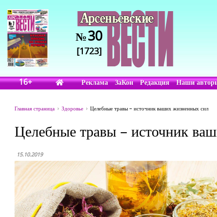
30
№
[1723]
16+
Реклама
ЗаКон
Редакция
Наши автор
Главная страница
Здоровье
Целебные травы – источник ваших жизненных сил
Целебные травы – источник ва
15.10.2019