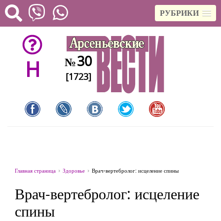
РУБРИКИ
30
№
H
[1723]
Главная страница
Здоровье
Врач-вертебролог: исцеление спины
Врач-вертебролог: исцеление
спины