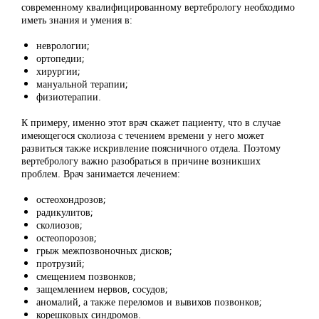
современному квалифицированному вертебрологу необходимо
иметь знания и умения в:
неврологии;
ортопедии;
хирургии;
мануальной терапии;
физиотерапии.
К примеру, именно этот врач скажет пациенту, что в случае
имеющегося сколиоза с течением времени у него может
развиться также искривление поясничного отдела. Поэтому
вертебрологу важно разобраться в причине возникших
проблем. Врач занимается лечением:
остеохондрозов;
радикулитов;
сколиозов;
остеопорозов;
грыж межпозвоночных дисков;
протрузий;
смещением позвонков;
защемлением нервов, сосудов;
аномалий, а также переломов и вывихов позвонков;
корешковых синдромов.