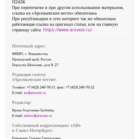
П2436
При перепечатке и при другом использовании материалов,
ссылка на «Арсеньевские вести» обязательна.
При републикации в сети интернет так же обязательна
работающая ссылка на оригинал статьи, или на главную
страницу сайта:
https://www.arsvest.ru/
Почтовый адрес:
690091
, г.
Владивосток
,
Приморский край
,
Россия
.
Переулок Шевченко
, дом 9, 27
Редакция газеты
«
Арсеньевские вести
»:
Телефон:
+7 (423) 240-70-21
, факс:
+7 (423) 240-70-22
E-mail:
av@arsvest.ru
Редактор:
Ирина Георгиевна Гребнёва,
E-mail:
editor@arsvest.ru
Собственный корреспондент «АВ»
в Санкт-Петербурге:
Романенко Татьяна Гаврииловна,