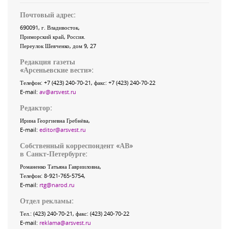
Почтовый адрес:
690091
, г.
Владивосток
,
Приморский край
,
Россия
.
Переулок Шевченко
, дом 9, 27
Редакция газеты
«
Арсеньевские вести
»:
Телефон:
+7 (423) 240-70-21
, факс:
+7 (423) 240-70-22
E-mail:
av@arsvest.ru
Редактор:
Ирина Георгиевна Гребнёва,
E-mail:
editor@arsvest.ru
Собственный корреспондент «АВ»
в Санкт-Петербурге:
Романенко Татьяна Гаврииловна,
Телефон: 8-921-765-5754,
E-mail:
rtg@narod.ru
Отдел рекламы:
Тел.: (423) 240-70-21, факс: (423) 240-70-22
E-mail:
reklama@arsvest.ru