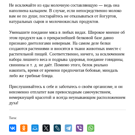
Не исключайте из еды молочную составляющую — ведь она
наполнена кальцием. В случае, если непосредственно молоко
вам не по душе, постарайтесь не отказываться от йогуртов,
натуральных сыров и молочнокислых продуктов.
Уменьшите поедание мяса в любых видах. Широкое мнение об
этом продукте как о прекраснейшей белковой базе давно
признано диетологами неверным. На самом деле белки
создаются растениями и вносятся в ткани животных вместе с
растительной пищей. Соответственно, ничего, за исключением
набора лишнего веса и подрыва здоровья, поедание говядины,
свинины и т. д. не даёт. Помимо этого, белок реально
накопить, время от времени предпочитая бобовые, миндаль
либо же грибные блюда.
Прислушивайтесь к себе и заботьтесь о своём организме, и он
неизменно отплатит вам превосходным самочувствием,
немеркнущей красотой и всегда неунывающим расположением
духа!
Теги: