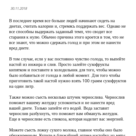
30.11.2018
В последнее время все больше людей начинают сидеть на
диетах, считать калории и, стремясь поддержать вес. Однако не
все способны выдержать заданный темп, что сводит все
старания к нулю. Обычно причина этого кроется в том, что не
все знают, что можно сдержать голод и при этом не нанести
вред диете.
В том случае, если у вас постоянно чувство голода, то выпейте
настой из инжира и слив. Просто залейте сухофрукты
кипятком и поставите в холодильник для того, чтобы можно
было избавиться от голода в любой момент. Для того чтобы
приготовить такой настой нужно взять 100 грамм сухофруктов
на один литр.
Также можно съесть несколько штучек чернослива. Чернослив
поможет вашему желудку успокоиться и не нанести вред
вашей диете. Только запейте его водой. Вода заставит
чернослив разбухнуть, что поможет вам обмануть желудок.
Еще в черносливе есть глюкоза, которая наделит вас энергией.
Можете съесть ложку сухого молока, главное чтобы оно было
обезжиренным. Купите в ближайшей аптеке настойку из мяты.