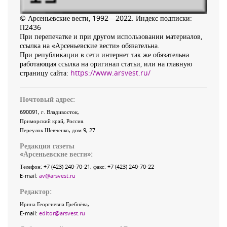
© Арсеньевские вести, 1992—2022. Индекс подписки:
П2436
При перепечатке и при другом использовании материалов,
ссылка на «Арсеньевские вести» обязательна.
При републикации в сети интернет так же обязательна
работающая ссылка на оригинал статьи, или на главную
страницу сайта:
https://www.arsvest.ru/
Почтовый адрес:
690091
, г.
Владивосток
,
Приморский край
,
Россия
.
Переулок Шевченко
, дом 9, 27
Редакция газеты
«
Арсеньевские вести
»:
Телефон:
+7 (423) 240-70-21
, факс:
+7 (423) 240-70-22
E-mail:
av@arsvest.ru
Редактор:
Ирина Георгиевна Гребнёва,
E-mail:
editor@arsvest.ru