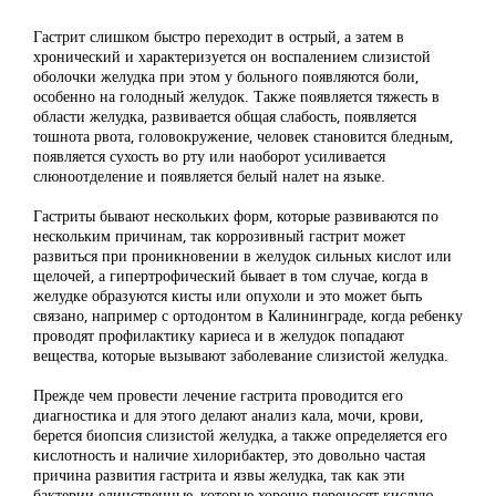
Гастрит слишком быстро переходит в острый, а затем в
хронический и характеризуется он воспалением слизистой
оболочки желудка при этом у больного появляются боли,
особенно на голодный желудок. Также появляется тяжесть в
области желудка, развивается общая слабость, появляется
тошнота рвота, головокружение, человек становится бледным,
появляется сухость во рту или наоборот усиливается
слюноотделение и появляется белый налет на языке.
Гастриты бывают нескольких форм, которые развиваются по
нескольким причинам, так коррозивный гастрит может
развиться при проникновении в желудок сильных кислот или
щелочей, а гипертрофический бывает в том случае, когда в
желудке образуются кисты или опухоли и это может быть
связано, например с ортодонтом в Калининграде, когда ребенку
проводят профилактику кариеса и в желудок попадают
вещества, которые вызывают заболевание слизистой желудка.
Прежде чем провести лечение гастрита проводится его
диагностика и для этого делают анализ кала, мочи, крови,
берется биопсия слизистой желудка, а также определяется его
кислотность и наличие хилорибактер, это довольно частая
причина развития гастрита и язвы желудка, так как эти
бактерии единственные, которые хорошо переносят кислую