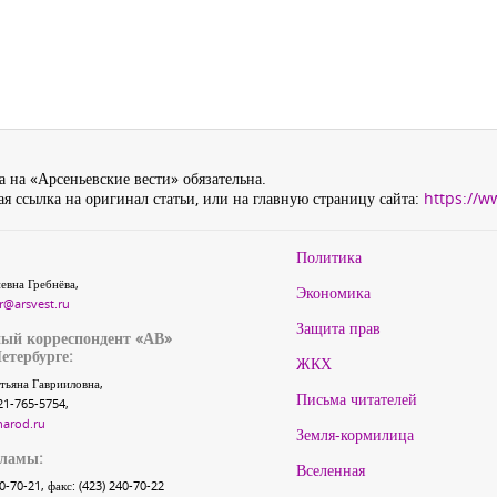
 на «Арсеньевские вести» обязательна.
я ссылка на оригинал статьи, или на главную страницу сайта:
https://w
Политика
евна Гребнёва,
Экономика
r@arsvest.ru
Защита прав
ый корреспондент «АВ»
етербурге:
ЖКХ
тьяна Гаврииловна,
Письма читателей
21-765-5754,
narod.ru
Земля-кормилица
кламы:
Вселенная
40-70-21, факс: (423) 240-70-22