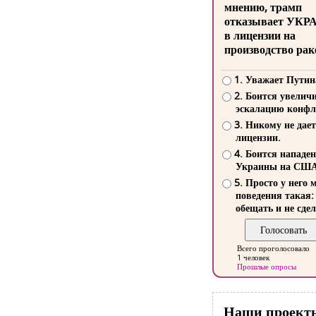
мнению, трамп
отказывает УКР
в лицензии на
производство рак
1. Уважает Путин
2. Боится увелич
эскалацию конфл
3. Никому не дает
лицензии.
4. Боится нападе
Украины на СШ
5. Просто у него 
поведения такая:
обещать и не сдел
Всего проголосовало
1 человек
Прошлые опросы
Наши проект