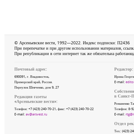
© Арсеньевские вести, 1992—2022. Индекс подписки: П2436
При перепечатке и при другом использовании материалов, ссылка
При републикации в сети интернет так же обязательна работающа
Почтовый адрес:
Редактор:
690091
, г.
Владивосток
,
Ирина Георги
Приморский край
,
Россия
.
E-mail:
edito
Переулок Шевченко
, дом 9, 27
Собственн
в Санкт-П
Редакция газеты
«
Арсеньевские вести
»:
Романенко Та
Телефон:
+7 (423) 240-70-21
, факс:
+7 (423) 240-70-22
Телефон: 8-9
E-mail:
av@arsvest.ru
E-mail:
rtg@
Отдел ре
Тел.: (423) 2