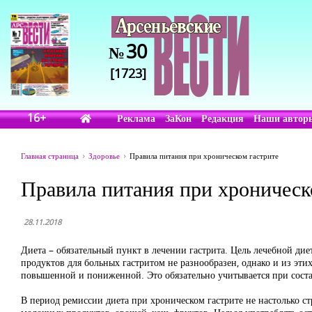
30
№
[1723]
16+
Реклама
ЗаКон
Редакция
Наши автор
Главная страница
Здоровье
Правила питания при хроническом гастрите
Правила питания при хроническ
28.11.2018
Диета – обязательный пункт в лечении гастрита. Цель лечебной д
продуктов для больных гастритом не разнообразен, однако и из эт
повышенной и пониженной. Это обязательно учитывается при сост
В период ремиссии диета при хроническом гастрите не настолько ст