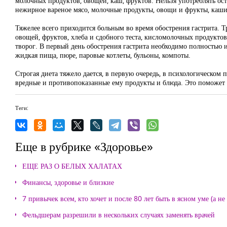
молочных продуктов, овощей, каш, фруктов. Нельзя употреблять ос
нежирное вареное мясо, молочные продукты, овощи и фрукты, каши.
Тяжелее всего приходится больным во время обострения гастрита. 
овощей, фруктов, хлеба и сдобного теста, кисломолочных продуктов
творог. В первый день обострения гастрита необходимо полностью
жидкая пища, пюре, паровые котлеты, бульоны, компоты.
Строгая диета тяжело дается, в первую очередь, в психологическом 
вредные и противопоказанные ему продукты и блюда. Это поможет 
Теги:
Еще в рубрике «Здоровье»
ЕЩЕ РАЗ О БЕЛЫХ ХАЛАТАХ
Финансы, здоровье и близкие
7 привычек всем, кто хочет и после 80 лет быть в ясном уме (а н
Фельдшерам разрешили в нескольких случаях заменять врачей