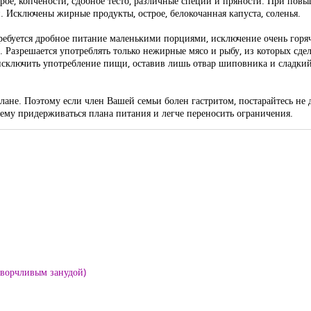
трое, копчености, сдобное тесто, различные специи и пряности. При пов
 Исключены жирные продукты, острое, белокочанная капуста, соленья.
Требуется дробное питание маленькими порциями, исключение очень горя
. Разрешается употреблять только нежирные мясо и рыбу, из которых сде
 исключить употребление пищи, оставив лишь отвар шиповника и сладкий
плане. Поэтому если член Вашей семьи болен гастритом, постарайтесь не 
ему придерживаться плана питания и легче переносить ограничения.
е ворчливым занудой)