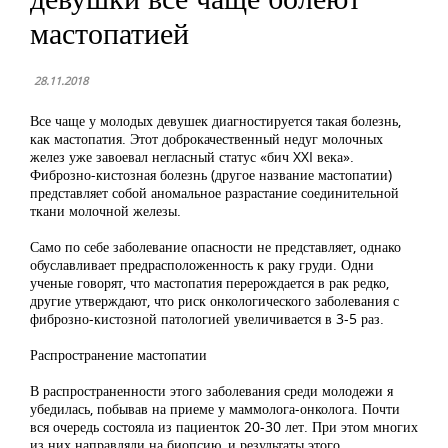
мастопатией
28.11.2018
Все чаще у молодых девушек диагностируется такая болезнь,
как мастопатия. Этот доброкачественный недуг молочных
желез уже завоевал негласный статус «бич XXI века».
Фиброзно-кистозная болезнь (другое название мастопатии)
представляет собой аномальное разрастание соединительной
ткани молочной железы.
Само по себе заболевание опасности не представляет, однако
обуславливает предрасположенность к раку груди. Одни
ученые говорят, что мастопатия перерождается в рак редко,
другие утверждают, что риск онкологического заболевания с
фиброзно-кистозной патологией увеличивается в 3-5 раз.
Распространение мастопатии
В распространенности этого заболевания среди молодежи я
убедилась, побывав на приеме у маммолога-онколога. Почти
вся очередь состояла из пациенток 20-30 лет. При этом многих
из них направляли на биопсию, и результаты этого