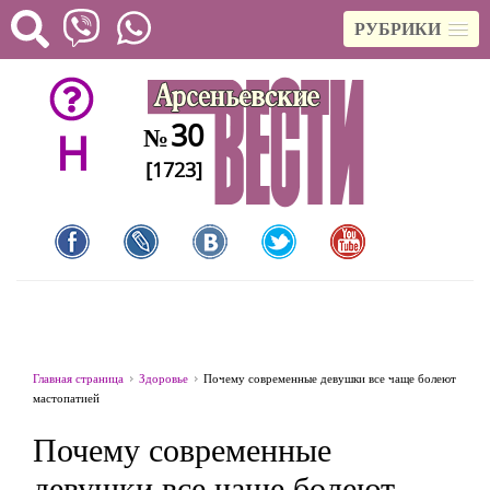
РУБРИКИ
30
№
H
[1723]
Главная страница
Здоровье
Почему современные девушки все чаще болеют
мастопатией
Почему современные
девушки все чаще болеют