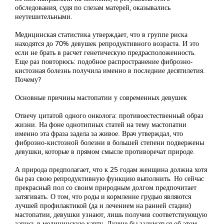
обследования, судя по слезам матерей, оказывались
неутешительными.
Медицинская статистика утверждает, что в группе риска
находятся до 70% девушек репродуктивного возраста. И это
если не брать в расчет генетическую предрасположенность.
Еще раз повторюсь: подобное распространение фиброзно-
кистозная болезнь получила именно в последние десятилетия.
Почему?
Основные причины мастопатии у современных девушек
Отвечу цитатой одного онколога: противоестественный образ
жизни. На фоне однотипных статей на тему мастопатии
именно эта фраза задела за живое. Врач утверждал, что
фиброзно-кистозной болезни в большей степени подвержены
девушки, которые в прямом смысле противоречат природе.
А природа предполагает, что к 25 годам женщина должна хотя
бы раз свою репродуктивную функцию выполнить. Но сейчас
прекрасный пол со своим природным долгом предпочитает
затягивать. О том, что роды и кормление грудью являются
лучшей профилактикой (да и лечением на ранней стадии)
мастопатии, девушки узнают, лишь получив соответствующую
запись в медицинскую карту. Лучше бы задуматься об этом