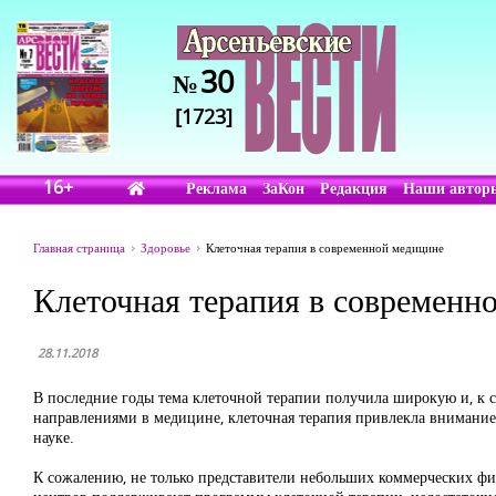
30
№
[1723]
16+
Реклама
ЗаКон
Редакция
Наши автор
Главная страница
Здоровье
Клеточная терапия в современной медицине
Клеточная терапия в современн
28.11.2018
В последние годы тема клеточной терапии получила широкую и, к 
направлениями в медицине, клеточ­ная терапия привлекла внимани
науке.
К сожале­нию, не только представители небольших коммерчес­ких 