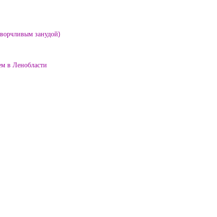
е ворчливым занудой)
ем в Ленобласти