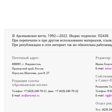
© Арсеньевские вести, 1992—2022. Индекс подписки: П2436
При перепечатке и при другом использовании материалов, ссылка
При републикации в сети интернет так же обязательна работающа
Почтовый адрес:
Редактор:
690091
, г.
Владивосток
,
Ирина Георги
Приморский край
,
Россия
.
E-mail:
edito
Переулок Шевченко
, дом 9, 27
Собственн
в Санкт-П
Редакция газеты
«
Арсеньевские вести
»:
Романенко Та
Телефон:
+7 (423) 240-70-21
, факс:
+7 (423) 240-70-22
Телефон: 8-9
E-mail:
av@arsvest.ru
E-mail:
rtg@
Отдел ре
Тел.: (423) 2