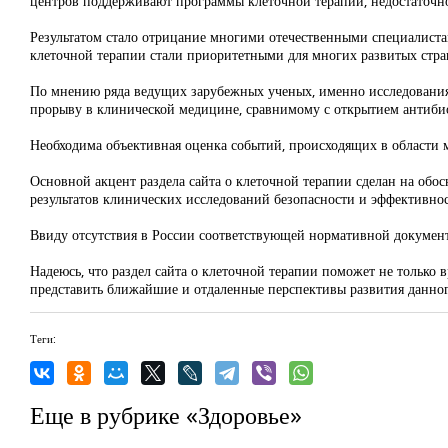
центров поддерживают программы клеточной терапии, недостаточно
Результатом стало отрицание мно­гими отечественными специалистам
клеточной терапии стали приоритетными для многих развитых стра
По мнению ряда ведущих зарубежных ученых, именно исследова­ния
прорыву в клинической медицине, сравнимому с открытием антиби
Необходима объективная оценка событий, происходящих в области 
Ос­новной акцент раздела сайта о клеточной терапии сделан на об
результатов клинических исследований безопасности и эффективно
Ввиду отсутствия в России соответствующей нормативной до­кумен
Надеюсь, что раздел сайта о клеточной терапии поможет не только 
предста­вить ближайшие и отдаленные перспективы развития данно
Теги:
Еще в рубрике «Здоровье»