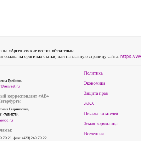
 на «Арсеньевские вести» обязательна.
я ссылка на оригинал статьи, или на главную страницу сайта:
https://w
Политика
евна Гребнёва,
Экономика
r@arsvest.ru
Защита прав
ый корреспондент «АВ»
етербурге:
ЖКХ
тьяна Гаврииловна,
Письма читателей
21-765-5754,
narod.ru
Земля-кормилица
кламы:
Вселенная
40-70-21, факс: (423) 240-70-22