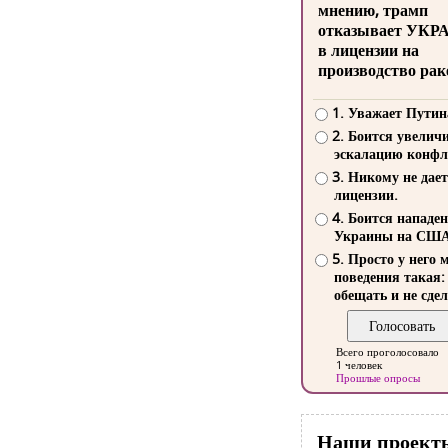
мнению, трамп
отказывает УКР
в лицензии на
производство рак
1. Уважает Путин
2. Боится увелич
эскалацию конфл
3. Никому не дает
лицензии.
4. Боится нападе
Украины на СШ
5. Просто у него 
поведения такая:
обещать и не сдел
Всего проголосовало
1 человек
Прошлые опросы
Наши проект