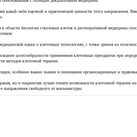
 обоснованные с позиций доказа­тельной медицины.
и какой-либо науч­ной и практической ценности этого направления. Вмес
н.
 в области биологии стволовых клеток и регенера­тивной медицины спос
отиков.
медицинской науки о клеточных технологиях, с точки зрения их полезно
основание целесообразности применения клеточных препаратов при опреде
сти методов клеточной терапии.
тации, особенно важно знание и понимание организационных и правовы
врачам, но и пациентам лучше понять возможности клеточной терапии на
го направления свободного от конъюнктуры.