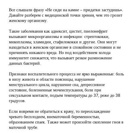
Все слышали фразу «Не сиди на камне – придатки застудишь».
Давайте разберем с медицинской точки зрения, чем это грозит
женскому организму.
Такие заболевания как аднексит, цистит, пиелонефрит
вызывают микроорганизмы и инфекции: стрептококки,
микоплазмы, хламидии, стафилококки и другие. Они могут
находиться в женском организме в спокойном состоянии и не
причинять никакого вреда. Но под воздействием холода
иммунитет снижается, что вызывает резкое размножение
данных бактерий.
Признаки воспалительного процесса не ярко выраженные: боль
в низу живота и области поясницы, нарушение
менструального цикла, нарушение сна, депрессивное
состояние, болезненные мочеиспускания, боли при
сексуальном контакте, подъем температуры до 37, реже до 38
градусов.
Если вовремя не обратиться к врачу, то переохлаждение
чревато бесплодием, внематочной беременностью,
образованием спаек. Также может произойти скопление гноя в
маточной трубе.