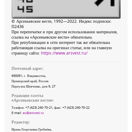
© Арсеньевские вести, 1992—2022. Индекс подписки:
П2436
При перепечатке и при другом использовании материалов,
ссылка на «Арсеньевские вести» обязательна.
При републикации в сети интернет так же обязательна
работающая ссылка на оригинал статьи, или на главную
страницу сайта:
https://www.arsvest.ru/
Почтовый адрес:
690091
, г.
Владивосток
,
Приморский край
,
Россия
.
Переулок Шевченко
, дом 9, 27
Редакция газеты
«
Арсеньевские вести
»:
Телефон:
+7 (423) 240-70-21
, факс:
+7 (423) 240-70-22
E-mail:
av@arsvest.ru
Редактор:
Ирина Георгиевна Гребнёва,